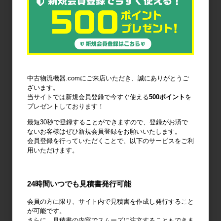
6輪台車
ラック
Zラック
パレット
フォークリフ
コンベア
中古物流機器.comにご来店いただき、誠にありがとうご
トスロープ
ざいます。
当サイトでは新規会員登録で今すぐ使える
500ポイント
を
プレゼントしております！
最短30秒で登録することができますので、登録がお済で
ないお客様はぜひ新規会員登録をお願いいたします。
会員登録を行っていただくことで、以下のサービスをご利
台車・手押し
リフター・ハ
コンテナ・オ
用いただけます。
台車
ンドパレット
リコン
24時間いつでも見積書発行可能
会員の方に限り、サイト内で見積書を作成し発行すること
が可能です。
作業台
梱包資材
梱包機・封函
さらに、見積書の内容でスムーズに注文することもできま