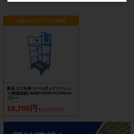
今回のピックアップ商品
新品 カゴ台車 ロールボックスパレッ
ト(樹脂底板) W850×D650×H1700mm
ブルー
18,700円
税込20,570円