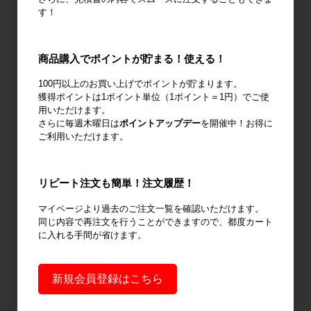
機
す！
商品購入でポイントが貯まる！使える！
100円以上のお買い上げでポイントが貯まります。
廃棄物減容機
ノーパンクタ
作業環境改善
獲得ポイントは1ポイント単位（1ポイント＝1円）でご使
イヤ
用いただけます。
さらに毎週木曜日は
ポイントアップデー
を開催中！お得に
ご利用いただけます。
リピート注文も簡単！注文履歴！
輸送用緩衝材
安全設備
建設土木資材
マイページより過去のご注文一覧を確認いただけます。
同じ内容で再注文を行うことができますので、都度カート
に入れる手間が省けます。
オフィス用
新規会員登録はこちら
品・衛生用品