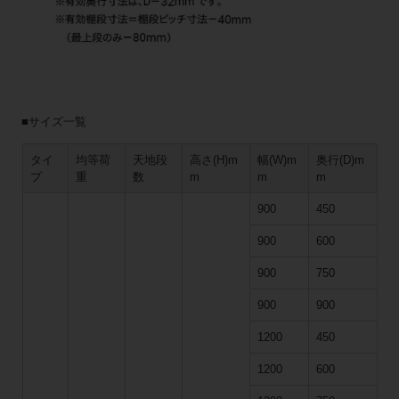
■サイズ一覧
タイ
均等荷
天地段
高さ(H)m
幅(W)m
奥行(D)m
プ
重
数
m
m
m
900
450
900
600
900
750
900
900
1200
450
1200
600