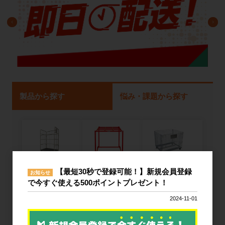
製品から探す
悩み・課題から探す
ネスティング
カゴ台車
メッシュパレ
【最短30秒で登録可能！】新規会員登録
お知らせ
ラック
ット
で今すぐ使える500ポイントプレゼント！
2024-11-01