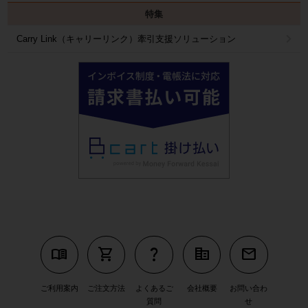
特集
Carry Link（キャリーリンク）牽引支援ソリューション
menu_book
shopping_cart
question_mark
corporate_fare
mail
ご利用案内
ご注文方法
よくあるご
会社概要
お問い合わ
質問
せ