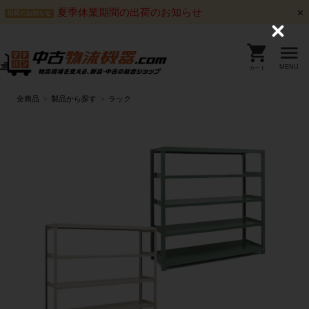
夏季休業期間の出荷のお知らせ
出荷のお知らせ
C
l
o
s
MENU
カート
e
全商品
製品から探す
ラック