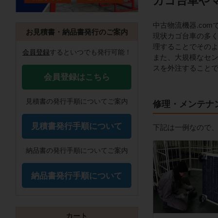
カゴ台車や
中古物流機器.co
お見積書・納品書発行のご案内
現状カゴ台車の多
理することでその
会員登録
するといつでも発行可能！
また、大規模なセ
スを外注すること
会員登録はこちら
見積書の発行手順についてご案内
修理・メンテナ
見積書発行手順について
下記は一例なので
納品書の発行手順についてご案内
納品書発行手順について
カート