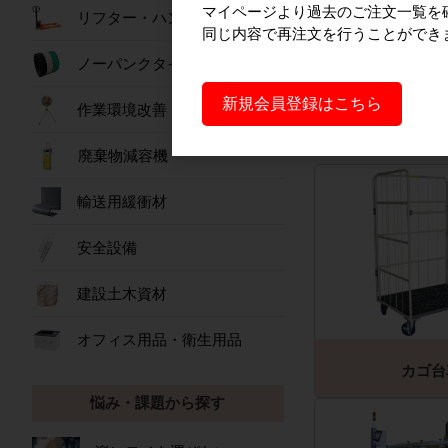
マイページより過去のご注文一覧を
買い取りに関しま
リフター・ハンドパレット
同じ内容で再注文を行うことができ
ノーパンクタイヤ
買取製品例
新規会員登録はこちら
作業環境改善
下記は一例なので
廃棄物減容機
輸送用緩衝材
安全設備
建設土木資材
オフィス用品・衛生用品
カゴ台
悩み・課題から探す