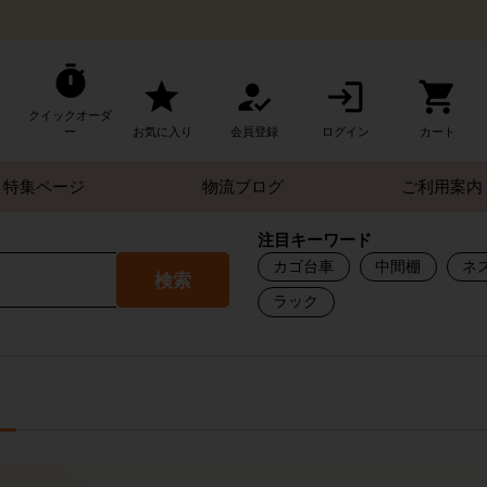
クイックオーダ
ー
お気に入り
会員登録
ログイン
カート
特集ページ
物流ブログ
ご利用案内
注目キーワード
カゴ台車
中間棚
ネ
検索
ラック