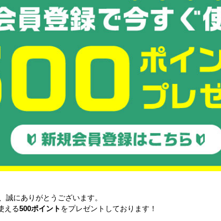
ャスター交換
フレーム曲がり修理
め金具取り付け
パネルジョイントの修理
して使用するメリット
の削減
廃棄物の削減（CO2削減）
安
き、誠にありがとうございます。
使える
500ポイント
をプレゼントしております！