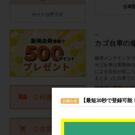
台車
カートは空です
カゴ台車の
修理メンテナンス
カゴ台車は重量物
による劣化が起こ
まとまった台車で
【最短30秒で登録可能
お知らせ