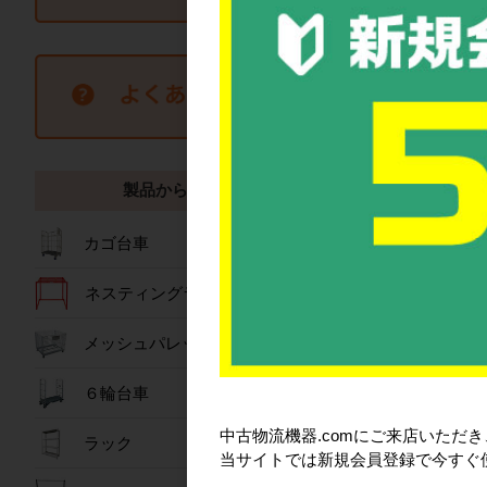
キ
製品から探す
カゴ台車
底板止
ネスティングラック
メッシュパレット
カゴ台車を修理
６輪台車
購入コスト
中古物流機器.comにご来店いただ
ラック
当サイトでは新規会員登録で今すぐ