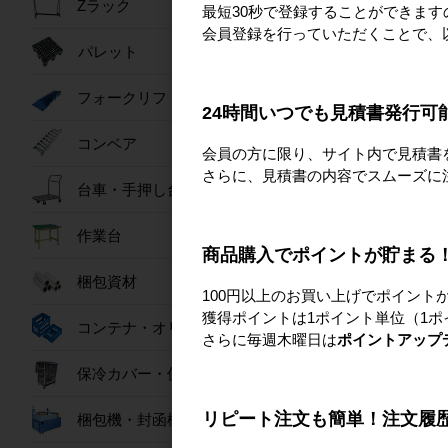
鉄材の高騰などに
Zラック
最短30秒で登録することができま
の価格も年々、上
会員登録を行っていただくことで、
す。修理して使え
パレット
なく、修理するこ
スト削減が可
フォークリフトスロープ
24時間いつでも見積書発行可
コンベア
会員の方に限り、サイト内で見積書
さらに、見積書の内容でスムーズに
台車・手押し台車
修理サポートで
作業台
出張修理は基本的に
商品購入でポイントが貯まる
その場合、どの台
梱包資材
そのような不安を
100円以上のお買い上げでポイント
獲得ポイントは1ポイント単位（1ポ
コンテナ・オリコン
さらに毎週木曜日は
ポイントアップ
保冷カバー・保冷ボックス
修理できな
リピート注文も簡単！注文履
梱包機・封函機
修理できないよう