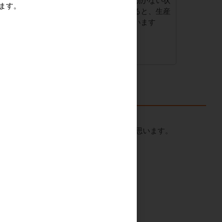
れたままで使用す
キャスターがうまく動かない状
ます。
きな事故に繋がり
態などで使用し続けると、生産
労働災害の観点か
性も落ちてしまいます
すすめします。
理をされたのか不安になることもあるかと思います。
たします。
い取りも可能です。