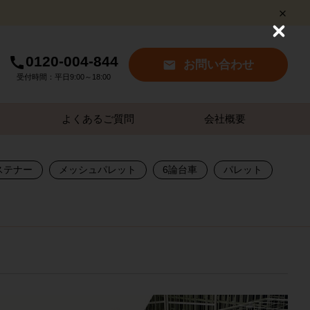
C
l
0120-004-844
o
お問い合わせ
s
受付時間：平日9:00～18:00
e
よくあるご質問
会社概要
ステナー
メッシュパレット
6論台車
パレット