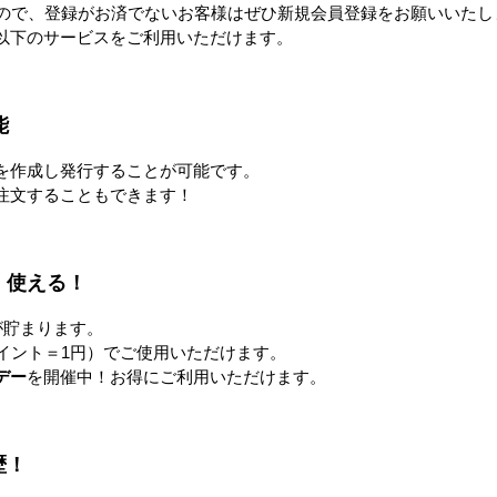
よりカゴ台車
昨今、あらゆる業界において、
カゴ台車を壊
すので、登録がお済でないお客様はぜひ新規会員登録をお願いいたし
昇しておりま
環境に配慮した経営は当たり前
ることは、大
以下のサービスをご利用いただけます。
る分は買換で
となってきました、カゴ台車を
かねません。
とで大きなコ
修理して使用することで、廃棄
らも修理をお
能です。
物の削減、廃棄時に排出される
能
を作成し発行することが可能です。
注文することもできます！
の明朗なご報告
、1日何人のスタッフを派遣するかによって費用が決まります。
！使える！
車を何台、どのような修理を行なったか不明な場合、ほんとうに修
解消するために、写真と修理内容を記載した修理レポートを提出い
が貯まります。
イント＝1円）でご使用いただけます。
デー
を開催中！お得にご利用いただけます。
い製品は買取も行っております
歴！
な製品に関しては、部品取りのために使用したり、有価物として買