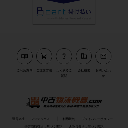
menu_book
shopping_cart
question_mark
corporate_fare
mail
ご利用案内
ご注文方法
よくあるご
会社概要
お問い合わ
質問
せ
運営会社：
フジテックス
利用規約
プライバシーポリシー
特定商取引法に基づく表記
古物営業法に基づく表記