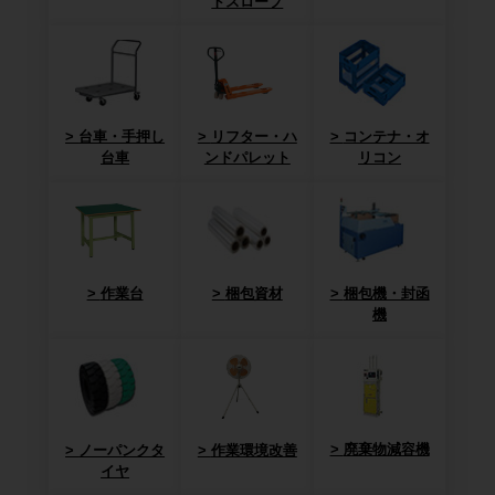
トスロープ
台車・手押し
リフター・ハ
コンテナ・オ
台車
ンドパレット
リコン
作業台
梱包資材
梱包機・封函
機
廃棄物減容機
ノーパンクタ
作業環境改善
イヤ