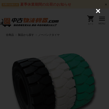
夏季休業期間の出荷のお知らせ
出荷のお知らせ
C
l
o
s
MENU
カート
e
全商品
製品から探す
ノーパンクタイヤ