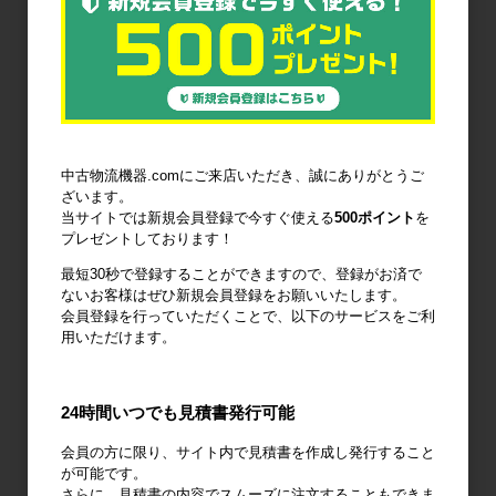
6輪台車
ラック
Zラック
パレット
フォークリフ
コンベア
中古物流機器.comにご来店いただき、誠にありがとうご
トスロープ
ざいます。
当サイトでは新規会員登録で今すぐ使える
500ポイント
を
プレゼントしております！
最短30秒で登録することができますので、登録がお済で
ないお客様はぜひ新規会員登録をお願いいたします。
会員登録を行っていただくことで、以下のサービスをご利
台車・手押し
リフター・ハ
コンテナ・オ
用いただけます。
台車
ンドパレット
リコン
24時間いつでも見積書発行可能
会員の方に限り、サイト内で見積書を作成し発行すること
が可能です。
作業台
梱包資材
梱包機・封函
さらに、見積書の内容でスムーズに注文することもできま