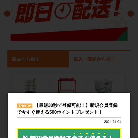
製品から探す
悩み・課題から探す
ネスティング
カゴ台車
メッシュパレ
【最短30秒で登録可能！】新規会員登録
お知らせ
ラック
ット
で今すぐ使える500ポイントプレゼント！
2024-11-01