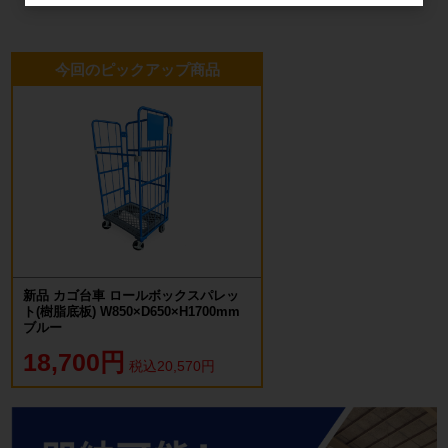
今回のピックアップ商品
新品 カゴ台車 ロールボックスパレッ
ト(樹脂底板) W850×D650×H1700mm
ブルー
18,700円
税込20,570円