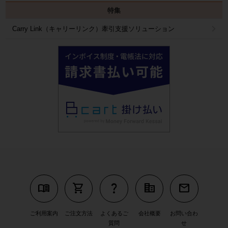
特集
Carry Link（キャリーリンク）牽引支援ソリューション
menu_book
shopping_cart
question_mark
corporate_fare
mail
ご利用案内
ご注文方法
よくあるご
会社概要
お問い合わ
質問
せ