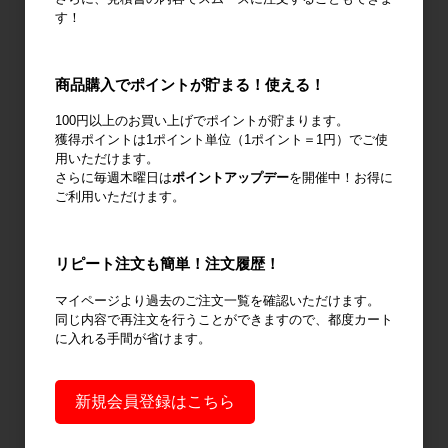
機
す！
商品購入でポイントが貯まる！使える！
100円以上のお買い上げでポイントが貯まります。
廃棄物減容機
ノーパンクタ
作業環境改善
獲得ポイントは1ポイント単位（1ポイント＝1円）でご使
イヤ
用いただけます。
さらに毎週木曜日は
ポイントアップデー
を開催中！お得に
ご利用いただけます。
リピート注文も簡単！注文履歴！
輸送用緩衝材
安全設備
建設土木資材
マイページより過去のご注文一覧を確認いただけます。
同じ内容で再注文を行うことができますので、都度カート
に入れる手間が省けます。
オフィス用
新規会員登録はこちら
品・衛生用品