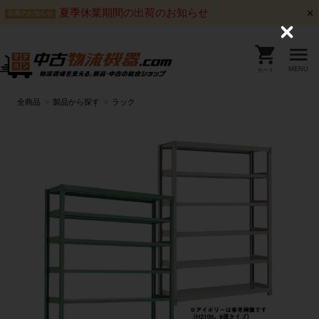
夏季休業期間の出荷のお知らせ
出荷のお知らせ
C
l
o
s
MENU
カート
e
全商品
製品から探す
ラック