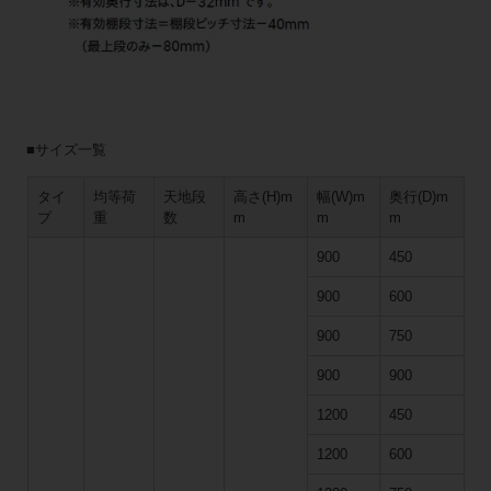
■サイズ一覧
タイ
均等荷
天地段
高さ(H)m
幅(W)m
奥行(D)m
プ
重
数
m
m
m
900
450
900
600
900
750
900
900
1200
450
1200
600