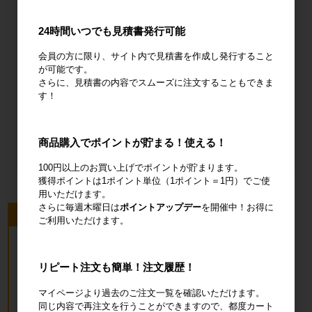
24時間いつでも見積書発行可能
輸送用緩衝材
安全設備
建設土木資材
会員の方に限り、サイト内で見積書を作成し発行すること
が可能です。
さらに、見積書の内容でスムーズに注文することもできま
す！
オフィス用
商品購入でポイントが貯まる！使える！
品・衛生用品
100円以上のお買い上げでポイントが貯まります。
獲得ポイントは1ポイント単位（1ポイント＝1円）でご使
用いただけます。
さらに毎週木曜日は
ポイントアップデー
を開催中！お得に
今回のピックアップ商品
ご利用いただけます。
リピート注文も簡単！注文履歴！
マイページより過去のご注文一覧を確認いただけます。
同じ内容で再注文を行うことができますので、都度カート