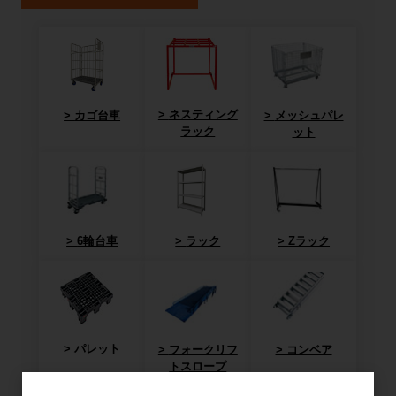
ネスティング
カゴ台車
メッシュパレ
ラック
ット
6輪台車
ラック
Zラック
パレット
フォークリフ
コンベア
トスロープ