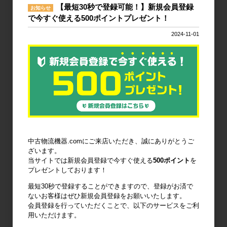
【最短30秒で登録可能！】新規会員登録
お知らせ
で今すぐ使える500ポイントプレゼント！
2024-11-01
台車・手押し
リフター・ハ
コンテナ・オ
台車
ンドパレット
リコン
作業台
梱包資材
梱包機・封函
機
中古物流機器.comにご来店いただき、誠にありがとうご
ざいます。
当サイトでは新規会員登録で今すぐ使える
500ポイント
を
プレゼントしております！
最短30秒で登録することができますので、登録がお済で
廃棄物減容機
ノーパンクタ
作業環境改善
ないお客様はぜひ新規会員登録をお願いいたします。
イヤ
会員登録を行っていただくことで、以下のサービスをご利
用いただけます。