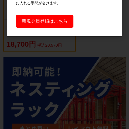
に入れる手間が省けます。
新規会員登録はこちら
新品 カゴ台車 ロールボックスパレッ
ト(樹脂底板) W850×D650×H1700mm
ブルー
18,700円
税込20,570円