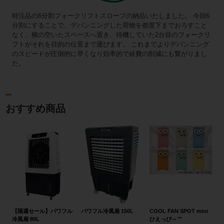
特注品の6分割フォークリフトスロープの納品いたしました。 今回6
分割にすることで、デバンニングした荷物を都度下までおろすこと
なく、横の空いたスペースへ置き、待機していた2台目のフォークリ
フトがそれを目的の位置まで運びます。 これまでよりデバンニング
のスピードが圧倒的に早くなり効率的で経費の削減にも繋がりまし
た。
おすすめ商品
【隔週セール】パワフル
パワフル冷風扇 150L
COOL FAN SPOT mini
冷風扇 80L
ひえっぴ～™