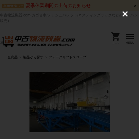
夏季休業期間の出荷のお知らせ
出荷のお知らせ
中古物流機器.com(カゴ台車/メッシュパレット/ネスティングラックなどのマテハン
C
l
販売）
o
s
e
MENU
カート
全商品
製品から探す
フォークリフトスロープ