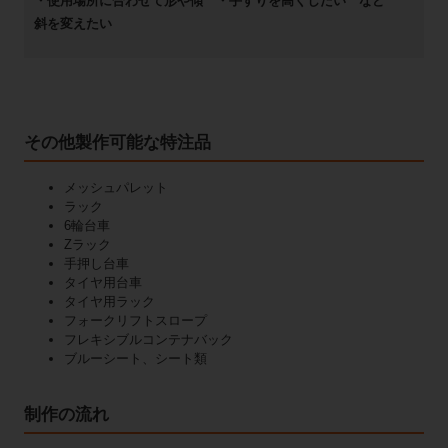
・使用場所に合わせて形や傾
・手すりを高くしたい など
斜を変えたい
その他製作可能な特注品
メッシュパレット
ラック
6輪台車
Zラック
手押し台車
タイヤ用台車
タイヤ用ラック
フォークリフトスロープ
フレキシブルコンテナバック
ブルーシート、シート類
制作の流れ