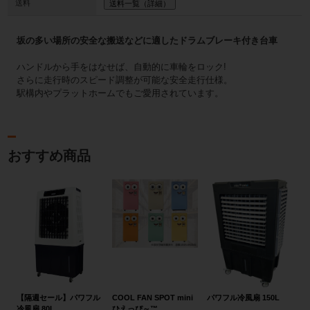
送料
送料一覧（詳細）
坂の多い場所の安全な搬送などに適したドラムブレーキ付き台車
ハンドルから手をはなせば、自動的に車輪をロック!
さらに走行時のスピード調整が可能な安全走行仕様。
駅構内やプラットホームでもご愛用されています。
おすすめ商品
【隔週セール】パワフル
COOL FAN SPOT mini
パワフル冷風扇 150L
冷風扇 80L
ひえっぴ～™