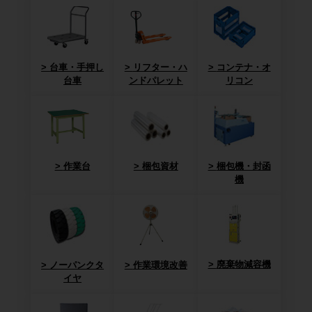
台車・手押し
リフター・ハ
コンテナ・オ
台車
ンドパレット
リコン
作業台
梱包資材
梱包機・封函
機
廃棄物減容機
ノーパンクタ
作業環境改善
イヤ