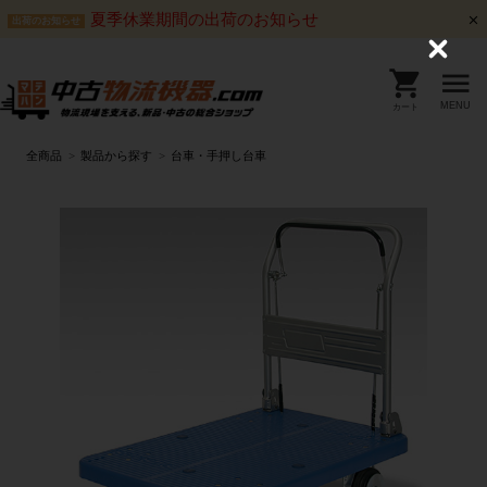
夏季休業期間の出荷のお知らせ
出荷のお知らせ
C
l
o
s
MENU
カート
e
全商品
製品から探す
台車・手押し台車