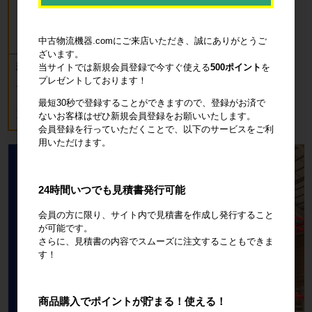
中古物流機器.comにご来店いただき、誠にありがとうご
ざいます。
新品 カゴ台車 ロールボックスパレッ
当サイトでは新規会員登録で今すぐ使える
500ポイント
を
ト(樹脂底板) W850×D650×H1700mm
プレゼントしております！
ブルー
最短30秒で登録することができますので、登録がお済で
18,700円
税込20,570円
ないお客様はぜひ新規会員登録をお願いいたします。
会員登録を行っていただくことで、以下のサービスをご利
用いただけます。
24時間いつでも見積書発行可能
会員の方に限り、サイト内で見積書を作成し発行すること
が可能です。
さらに、見積書の内容でスムーズに注文することもできま
す！
商品購入でポイントが貯まる！使える！