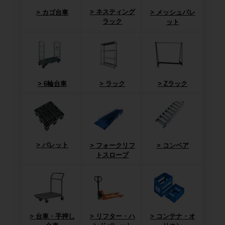
ネスティング
カゴ台車
メッシュパレ
ラック
ット
6輪台車
ラック
Zラック
パレット
フォークリフ
コンベア
トスロープ
台車・手押し
リフター・ハ
コンテナ・オ