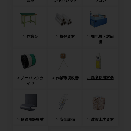
台車
ンドパレット
リコン
作業台
梱包資材
梱包機・封函
機
廃棄物減容機
ノーパンクタ
作業環境改善
イヤ
輸送用緩衝材
安全設備
建設土木資材