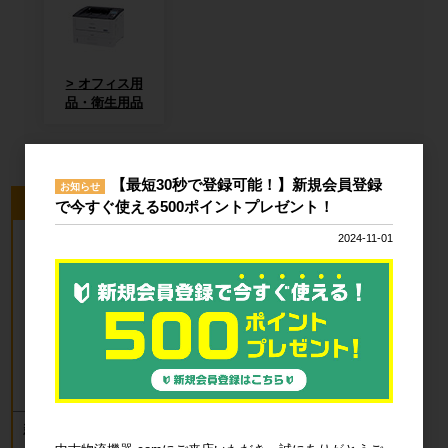
オフィス用
品・衛生用品
【最短30秒で登録可能！】新規会員登録
お知らせ
今回のピックアップ商品
で今すぐ使える500ポイントプレゼント！
2024-11-01
新品 カゴ台車 ロールボックスパレッ
ト(樹脂底板) W850×D650×H1700mm