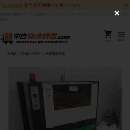
夏季休業期間の出荷のお知らせ
出荷のお知らせ
中古物流機器.com(カゴ台車/メッシュパレット/ネスティングラックなどのマテハン
C
l
販売）
o
s
e
MENU
カート
全商品
製品から探す
廃棄物減容機