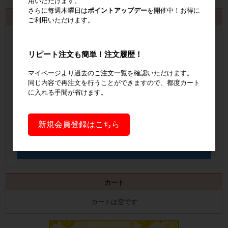
用いただけます。
さらに毎週木曜日は
ポイントアップデー
を開催中！お得に
お見積書・納品書発行のご案内
ご利用いただけます。
会員登録
するといつでも発行可能！
リピート注文も簡単！注文履歴！
会員登録はこちら
マイページより過去のご注文一覧を確認いただけます。
見積書の発行手順についてご案内
同じ内容で再注文を行うことができますので、都度カート
に入れる手間が省けます。
見積書発行手順について
新規会員登録はこちら
納品書の発行手順についてご案内
納品書発行手順について
カート
カートは空です