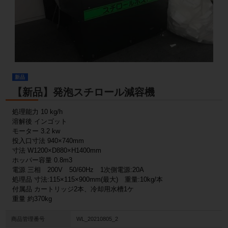
新品
【新品】発泡スチロール減容機
処理能力 10 kg/h
溶解後 インゴット
モーター 3.2 kw
投入口寸法 940×740mm
寸法 W1200×D880×H1400mm
ホッパー容量 0.8m3
電源 三相 200V 50/60Hz 1次側電源:20A
処理品 寸法:115×115×900mm(最大) 重量:10kg/本
付属品 カートリッジ2本、冷却用水槽1ケ
重量 約370kg
商品管理番号
WL_20210805_2