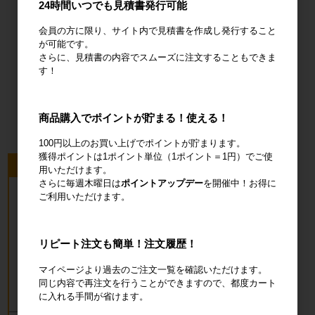
24時間いつでも見積書発行可能
会員の方に限り、サイト内で見積書を作成し発行すること
が可能です。
さらに、見積書の内容でスムーズに注文することもできま
す！
オフィス用
品・衛生用品
商品購入でポイントが貯まる！使える！
100円以上のお買い上げでポイントが貯まります。
獲得ポイントは1ポイント単位（1ポイント＝1円）でご使
今回のピックアップ商品
用いただけます。
さらに毎週木曜日は
ポイントアップデー
を開催中！お得に
ご利用いただけます。
リピート注文も簡単！注文履歴！
マイページより過去のご注文一覧を確認いただけます。
同じ内容で再注文を行うことができますので、都度カート
に入れる手間が省けます。