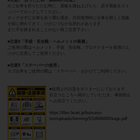
かご台車を折りたたむ時に、底板を跳ね上げたら、必ず底板をスト
ッパーでロックしてください。
ロックせずに台車を折り畳む場合、次回使用時に台車を開くと底板
が前に倒れてきて、けがにつながる恐れがあります。
また手を挟まれることのない様ご注意下さい。
■注意8「手袋・安全靴・ヘルメットの装着」
ご使用の際はヘルメット、手袋、安全靴、プロテクターを着用の上
けがに注意してご使用ください。
■注意9「ステーバーの使用」
カゴ台車をご使用の際は「ステーバー」をかけてご利用ください。
■使用上の注意をポスターにしております。
目立つところへ掲示していただき、事故防止
へお役立てください。
https://files.bcart.jp/butsuryu-
test/uploads/itemimg/5318666005/kago.pdf