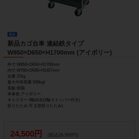
新品
新品カゴ台車 連結鉄タイプ
W850×D650×H1700mm (アイボリー)
外寸:W850×D650×H1700mm
内寸:W780×D595×H1457mm
自重:37kg
最大均等荷重:500kgf
底板:樹脂
本体色:アイボリー
キャスター:4輪自在(2輪ストッパー付き)
折りたたみ:可 (L型折りたたみ)
24,500円
(税込26,950円)