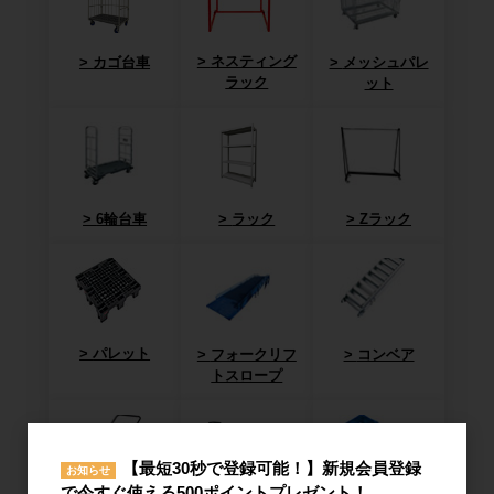
ネスティング
カゴ台車
メッシュパレ
ラック
ット
6輪台車
ラック
Zラック
パレット
フォークリフ
コンベア
トスロープ
【最短30秒で登録可能！】新規会員登録
お知らせ
で今すぐ使える500ポイントプレゼント！