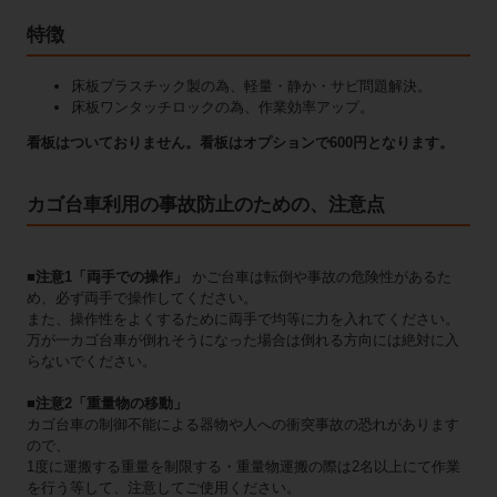
特徴
床板プラスチック製の為、軽量・静か・サビ問題解決。
床板ワンタッチロックの為、作業効率アップ。
看板はついておりません。看板はオプションで600円となります。
カゴ台車利用の事故防止のための、注意点
■注意1「両手での操作」
かご台車は転倒や事故の危険性があるた
め、必ず両手で操作してください。
また、操作性をよくするために両手で均等に力を入れてください。
万が一カゴ台車が倒れそうになった場合は倒れる方向には絶対に入
らないでください。
■注意2「重量物の移動」
カゴ台車の制御不能による器物や人への衝突事故の恐れがあります
ので、
1度に運搬する重量を制限する・重量物運搬の際は2名以上にて作業
を行う等して、注意してご使用ください。