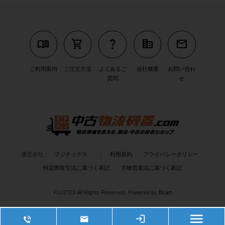
menu_book
shopping_cart
question_mark
corporate_fare
mail
ご利用案内
ご注文方法
よくあるご
会社概要
お問い合わ
質問
せ
運営会社：
フジテックス
利用規約
プライバシーポリシー
特定商取引法に基づく表記
古物営業法に基づく表記
FUJITEX All Rights Reserved.
Powered by
Bcart