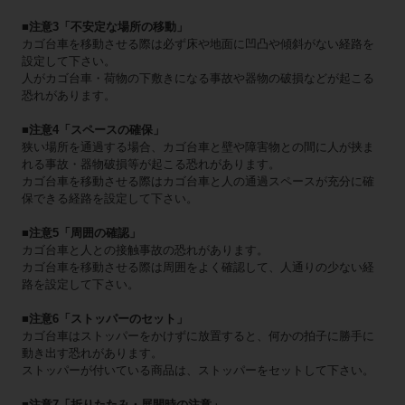
■注意3「不安定な場所の移動」
カゴ台車を移動させる際は必ず床や地面に凹凸や傾斜がない経路を
設定して下さい。
人がカゴ台車・荷物の下敷きになる事故や器物の破損などが起こる
恐れがあります。
■注意4「スペースの確保」
狭い場所を通過する場合、カゴ台車と壁や障害物との間に人が挟ま
れる事故・器物破損等が起こる恐れがあります。
カゴ台車を移動させる際はカゴ台車と人の通過スペースが充分に確
保できる経路を設定して下さい。
■注意5「周囲の確認」
カゴ台車と人との接触事故の恐れがあります。
カゴ台車を移動させる際は周囲をよく確認して、人通りの少ない経
路を設定して下さい。
■注意6「ストッパーのセット」
カゴ台車はストッパーをかけずに放置すると、何かの拍子に勝手に
動き出す恐れがあります。
ストッパーが付いている商品は、ストッパーをセットして下さい。
■注意7「折りたたみ・展開時の注意」