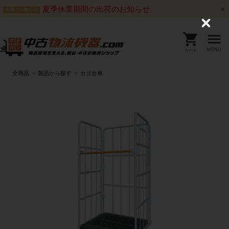
夏季休業期間の出荷のお知らせ
出荷のお知らせ
C
l
o
s
MENU
カート
e
全商品
製品から探す
カゴ台車