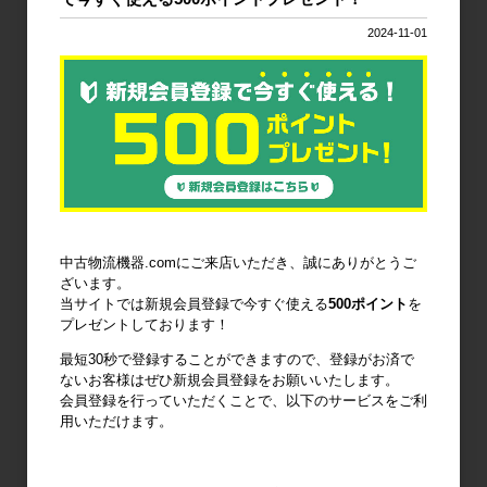
台車・手押し
リフター・ハ
コンテナ・オ
2024-11-01
台車
ンドパレット
リコン
作業台
梱包資材
梱包機・封函
機
中古物流機器.comにご来店いただき、誠にありがとうご
ざいます。
当サイトでは新規会員登録で今すぐ使える
500ポイント
を
廃棄物減容機
ノーパンクタ
作業環境改善
プレゼントしております！
イヤ
最短30秒で登録することができますので、登録がお済で
ないお客様はぜひ新規会員登録をお願いいたします。
会員登録を行っていただくことで、以下のサービスをご利
用いただけます。
輸送用緩衝材
安全設備
建設土木資材