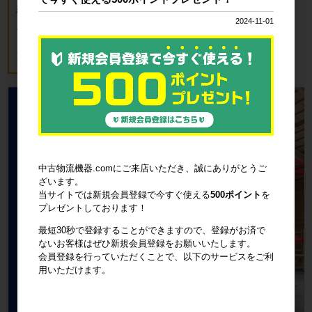
新品 カゴ台車 ロールボックスパレッ
ト(樹脂底板) W850×D650×H1700mm
2024-11-01
ブルー
18,700円
税込20,570円
中古物流機器.comにご来店いただき、誠にありがとうご
ざいます。
当サイトでは新規会員登録で今すぐ使える
500ポイント
を
プレゼントしております！
最短30秒で登録することができますので、登録がお済で
ないお客様はぜひ新規会員登録をお願いいたします。
会員登録を行っていただくことで、以下のサービスをご利
用いただけます。