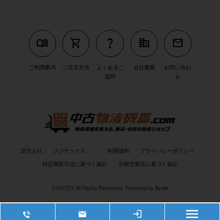
menu_book
shopping_cart
question_mark
corporate_fare
mail
ご利用案内
ご注文方法
よくあるご
会社概要
お問い合わ
質問
せ
運営会社：
フジテックス
利用規約
プライバシーポリシー
特定商取引法に基づく表記
古物営業法に基づく表記
FUJITEX All Rights Reserved.
Powered by
Bcart