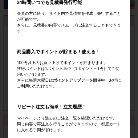
24時間いつでも見積書発行可能
会員の方に限り、サイト内で見積書を作成し発行すること
が可能です。
お見積書・納品書発行のご案内
さらに、見積書の内容でスムーズに注文することもできま
す！
会員登録
するといつでも発行可能！
会員登録はこちら
商品購入でポイントが貯まる！使える！
見積書の発行手順についてご案内
100円以上のお買い上げでポイントが貯まります。
獲得ポイントは1ポイント単位（1ポイント＝1円）でご使
見積書発行手順について
用いただけます。
さらに毎週木曜日は
ポイントアップデー
を開催中！お得に
ご利用いただけます。
納品書の発行手順についてご案内
納品書発行手順について
リピート注文も簡単！注文履歴！
マイページより過去のご注文一覧を確認いただけます。
カート
同じ内容で再注文を行うことができますので、都度カート
に入れる手間が省けます。
カートは空です