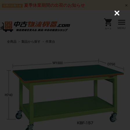
夏季休業期間の出荷のお知らせ
出荷のお知らせ
C
l
o
s
MENU
カート
e
全商品
製品から探す
作業台