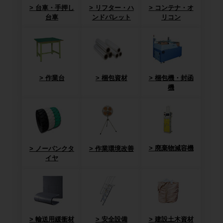
台車・手押し
リフター・ハ
コンテナ・オ
台車
ンドパレット
リコン
作業台
梱包資材
梱包機・封函
機
廃棄物減容機
ノーパンクタ
作業環境改善
イヤ
輸送用緩衝材
安全設備
建設土木資材