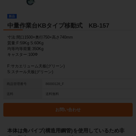
新品
中量作業台KBタイプ移動式 KB-157
寸法:間口1500×奥行750×高さ740mm
質量:F:59Kg S:60Kg
均等均等荷重:350Kg
キャスター:100Φ
F:サカエリューム天板(グリーン)
S:スチール天板(グリーン)
商品管理番号
86000128_F
送料
送料無料
お問い合わせ
本体は角パイプ(構造用鋼管)を使用しているため非