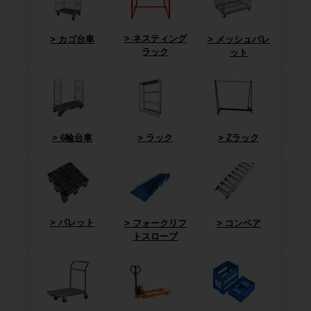
ネスティング
カゴ台車
メッシュパレ
ラック
ット
6輪台車
ラック
Zラック
パレット
フォークリフ
コンベア
トスロープ