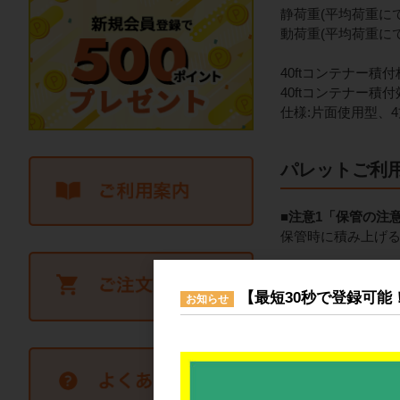
静荷重(平均荷重にてご
動荷重(平均荷重にてご
40ftコンテナー積付枚
40ftコンテナー積付効
仕様:片面使用型、
パレットご利
■注意1「保管の注
保管時に積み上げ
■注意2「人の乗り
パレットの上に人
【最短30秒で登録可能
お知らせ
■注意3「手袋・安
ご使用の際はヘル
■注意3「荷物の置