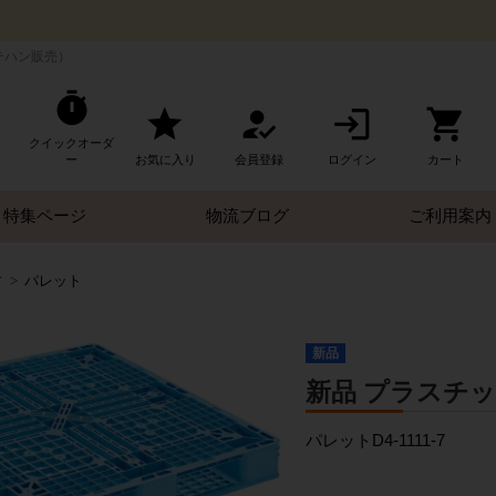
テハン販売）
クイックオーダ
ー
お気に入り
会員登録
ログイン
カート
特集ページ
物流ブログ
ご利用案内
す
パレット
新品
新品 プラスチックパ
パレットD4-1111-7