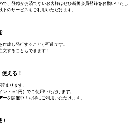
すので、登録がお済でないお客様はぜひ新規会員登録をお願いいたし
以下のサービスをご利用いただけます。
品
能
を作成し発行することが可能です。
注文することもできます！
！使える！
が貯まります。
フル冷風
COOL FAN SPOT mini ひえっ
パワフル冷風扇 150L
イント＝1円）でご使用いただけます。
ぴ～™
デー
を開催中！お得にご利用いただけます。
0円
328,000円〜
173,000円
すべてのおすすめ商品を見
歴！