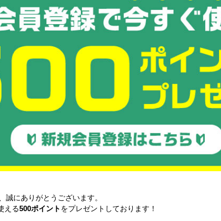
するような荷物の置き方はしないでください。
」
所では使用しないで下さい。パレットの耐久性が著しく低下します
リフト使用時」
パレットを持ち上げる場合は、パレットの下に人が入らないよう
■使用上の注意をポスターにしております。
目立つところへ掲示していただき、事故防止へお役立てください
https://files.bcart.jp/butsuryu-test/uploads/itemimg/5493447077/palet.
き、誠にありがとうございます。
点などありましたら、お気軽にお問合せ下さい。宜しくお願い申し
使える
500ポイント
をプレゼントしております！