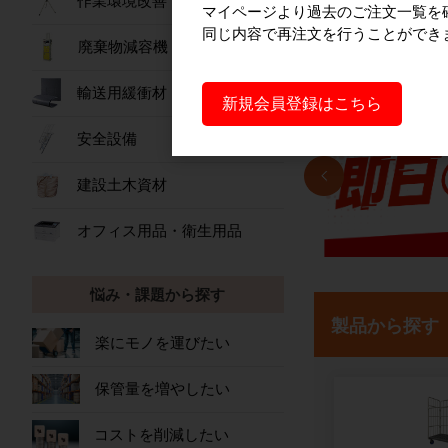
作業環境改善
マイページより過去のご注文一覧を
同じ内容で再注文を行うことができ
廃棄物減容機
輸送用緩衝材
新規会員登録はこちら
安全設備
建設土木資材
オフィス用品・衛生用品
悩み・課題から探す
製品から探す
楽にモノを運びたい
保管量を増やしたい
コストを削減したい