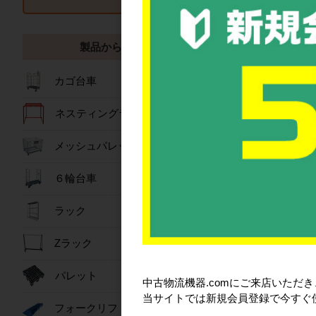
一点に荷重が集中
■注意4「屋外保管
製品から探す
寒暖差の激しい場
カゴ台車
■注意5「フォーク
フォークリフトで
ネスティングラック
メッシュパレット
６輪台車
ラック
Zラック
パレット
中古物流機器.comにご来店いただ
その他、ご不明な
当サイトでは新規会員登録で今すぐ
フォークリフトスロープ