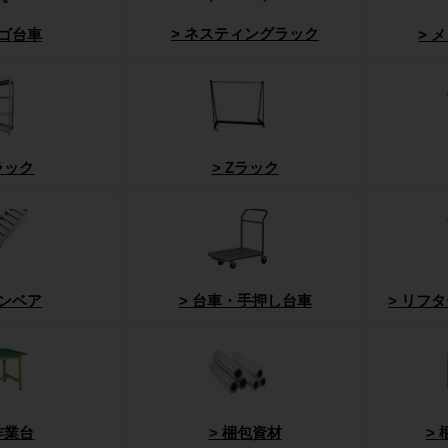
ネスティングラック
ゴ台車
メ
ラック
Zラック
ンベア
台車・手押し台車
リフタ
作業台
梱包資材