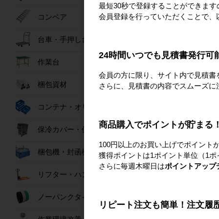
最短30秒で登録することができま
会員登録を行っていただくことで、
コンベア
おすすめ商
台車・手押し台車
24時間いつでも見積書発行可
作業台
会員の方に限り、サイト内で見積書
梱包資材
さらに、見積書の内容でスムーズに
コンテナ・オリコン
商品購入でポイントが貯まる
保冷カバー・保冷ボックス
100円以上のお買い上げでポイント
【隔週セール】パワ
梱包機・封函機
獲得ポイントは1ポイント単位（1ポ
扇 80L
さらに毎週木曜日は
ポイントアップ
76,80
リフター・ハンドパレット
ノーパンクタイヤ
リピート注文も簡単！注文履