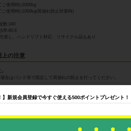
使用時):2000kg
使用時):1000kg(荷崩れ防止対策時)
数:340
率:85.8
4方差し、ハンドリフト対応、リサイクル品もあり
用上の注意
意」
る場合はバンド等で固定して荷崩れの防止を行ってください。
上げ」
が乗らないようにしてください。
！】新規会員登録で今すぐ使える500ポイントプレゼント！
全靴・ヘルメットの装着」
メット、手袋、安全靴、プロテクターを着用の上けがに注意してご
き方」