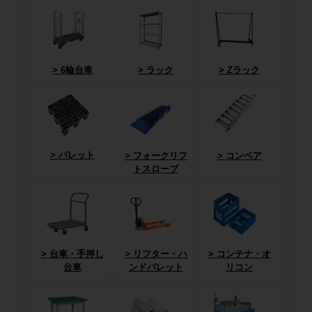
6輪台車
ラック
Zラック
パレット
フォークリフ
コンベア
トスロープ
台車・手押し
リフター・ハ
コンテナ・オ
台車
ンドパレット
リコン