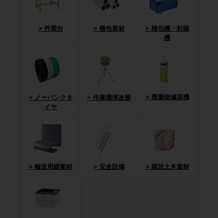
作業台
梱包資材
梱包機・封函
機
廃棄物減容機
ノーパンクタ
作業環境改善
イヤ
輸送用緩衝材
安全設備
建設土木資材