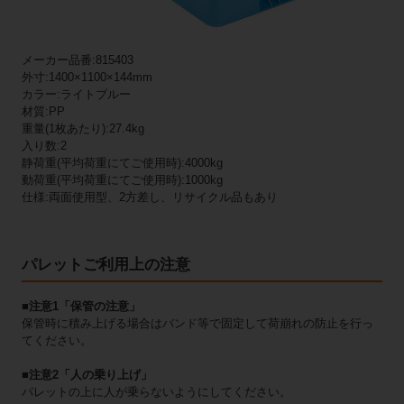
メーカー品番:815403
外寸:1400×1100×144mm
カラー:ライトブルー
材質:PP
重量(1枚あたり):27.4kg
入り数:2
静荷重(平均荷重にてご使用時):4000kg
動荷重(平均荷重にてご使用時):1000kg
仕様:両面使用型、2方差し、リサイクル品もあり
パレットご利用上の注意
■注意1「保管の注意」
保管時に積み上げる場合はバンド等で固定して荷崩れの防止を行っ
てください。
■注意2「人の乗り上げ」
パレットの上に人が乗らないようにしてください。