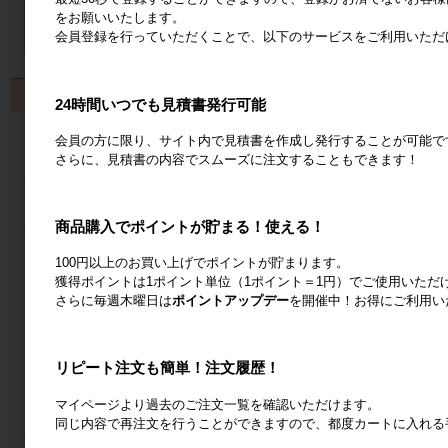
をお願いいたします。
会員登録を行っていただくことで、以下のサービスをご利用いただ
製品から探す
24時間いつでも見積書発行可能
カゴ台車
会員の方に限り、サイト内で見積書を作成し発行することが可能で
さらに、見積書の内容でスムーズに注文することもできます！
ネスティングラック
商品購入でポイントが貯まる！使える！
メッシュパレット
100円以上のお買い上げでポイントが貯まります。
獲得ポイントは1ポイント単位（1ポイント＝1円）でご使用いただ
６輪台車
さらに毎週木曜日は
ポイントアップデー
を開催中！お得にご利用い
ラック
リピート注文も簡単！注文履歴！
Zラック
マイページより過去のご注文一覧を確認いただけます。
同じ内容で再注文を行うことができますので、都度カートに入れる
パレット