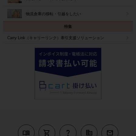
物流倉庫の移転・引越をしたい
特集
Carry Link（キャリーリンク）牽引支援ソリューション
menu_book
shopping_cart
question_mark
corporate_fare
mail