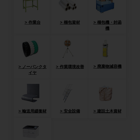
作業台
梱包資材
梱包機・封函
機
廃棄物減容機
ノーパンクタ
作業環境改善
イヤ
輸送用緩衝材
安全設備
建設土木資材