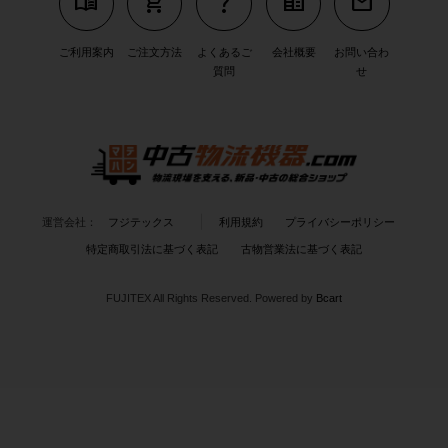
menu_book
shopping_cart
question_mark
corporate_fare
mail
ご利用案内
ご注文方法
よくあるご
会社概要
お問い合わ
質問
せ
運営会社：
フジテックス
利用規約
プライバシーポリシー
特定商取引法に基づく表記
古物営業法に基づく表記
FUJITEX All Rights Reserved.
Powered by
Bcart