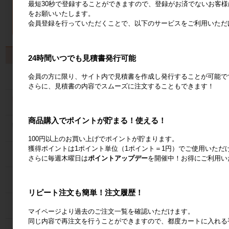
最短30秒で登録することができますので、登録がお済でないお客
をお願いいたします。
会員登録を行っていただくことで、以下のサービスをご利用いただ
製品から探す
24時間いつでも見積書発行可能
会員の方に限り、サイト内で見積書を作成し発行することが可能で
カゴ台車
さらに、見積書の内容でスムーズに注文することもできます！
ネスティングラック
商品購入でポイントが貯まる！使える！
メッシュパレット
100円以上のお買い上げでポイントが貯まります。
獲得ポイントは1ポイント単位（1ポイント＝1円）でご使用いただ
６輪台車
さらに毎週木曜日は
ポイントアップデー
を開催中！お得にご利用い
ラック
リピート注文も簡単！注文履歴！
Zラック
マイページより過去のご注文一覧を確認いただけます。
同じ内容で再注文を行うことができますので、都度カートに入れる