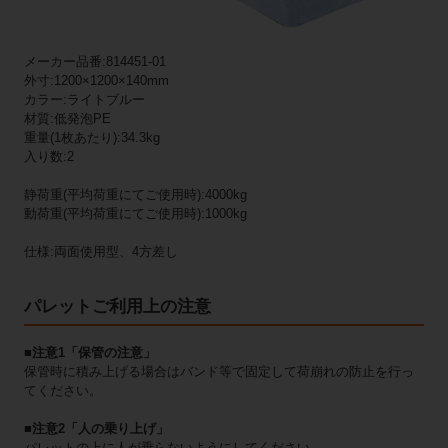
メーカー品番:814451-01
外寸:1200×1200×140mm
カラー:ライトブルー
材質:低発泡PE
重量(1枚あたり):34.3kg
入り数:2
静荷重(平均荷重にてご使用時):4000kg
動荷重(平均荷重にてご使用時):1000kg
仕様:両面使用型、4方差し
パレットご利用上の注意
■注意1「保管の注意」
保管時に積み上げる場合はバンド等で固定して荷崩れの防止を行っ
てください。
■注意2「人の乗り上げ」
パレットの上に人が乗らないようにしてください。