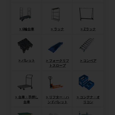
6輪台車
ラック
Zラック
パレット
フォークリフ
コンベア
トスロープ
台車・手押し
リフター・ハ
コンテナ・オ
台車
ンドパレット
リコン