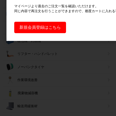
梱包資材
マイページより過去のご注文一覧を確認いただけます。
同じ内容で再注文を行うことができますので、都度カートに入れる
コンテナ・オリコン
新規会員登録はこちら
保冷カバー・保冷ボックス
梱包機・封函機
リフター・ハンドパレット
ノーパンクタイヤ
作業環境改善
廃棄物減容機
輸送用緩衝材