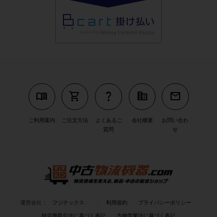
menu_book
shopping_cart
question_mark
corporate_fare
mail
ご利用案内
ご注文方法
よくあるご
会社概要
お問い合わ
質問
せ
運営会社：
フジテックス
利用規約
プライバシーポリシー
特定商取引法に基づく表記
古物営業法に基づく表記