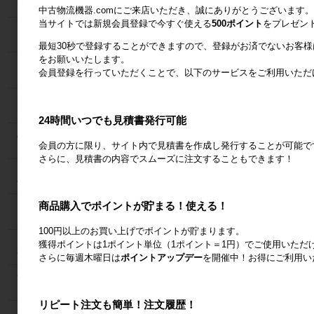
中古物流機器.comにご来店いただき、誠にありがとうございます。
当サイトでは新規会員登録で今すぐ使える
500ポイント
をプレゼン
６輪台車
最短30秒で登録することができますので、登録がお済でないお客
をお願いいたします。
ラック
会員登録を行っていただくことで、以下のサービスをご利用いただ
Zラック
24時間いつでも見積書発行可能
パレット
会員の方に限り、サイト内で見積書を作成し発行することが可能で
さらに、見積書の内容でスムーズに注文することもできます！
フォークリフトスロープ
商品購入でポイントが貯まる！使える！
コンベア
100円以上のお買い上げでポイントが貯まります。
獲得ポイントは1ポイント単位（1ポイント＝1円）でご使用いただ
台車・手押し台車
さらに毎週木曜日は
ポイントアップデー
を開催中！お得にご利用い
作業台
リピート注文も簡単！注文履歴！