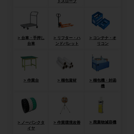
トスロープ
台車・手押し
リフター・ハ
コンテナ・オ
台車
ンドパレット
リコン
作業台
梱包資材
梱包機・封函
機
廃棄物減容機
ノーパンクタ
作業環境改善
イヤ