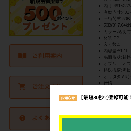
内寸:491×333
有効内寸:491×
圧縮荷重:50B:10
50B(3):7.64kN
カラー:透明/
材質:PP
入り数:5
内容量:51.1L
底面形状:斜
オプション:フタ(
特殊機構:両
オリタタミ時全
仕様:
FOLDING
カード差し(標
【最短30秒で登録可能
お知らせ
カード差し取
フタ適合製品:
嵌合製品:
オリコン30B-
オリコン30B-