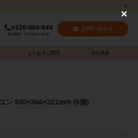
C
l
0120-004-844
o
お問い合わせ
s
受付時間：平日9:00～18:00
e
よくあるご質問
会社概要
530×366×321mm (5個)