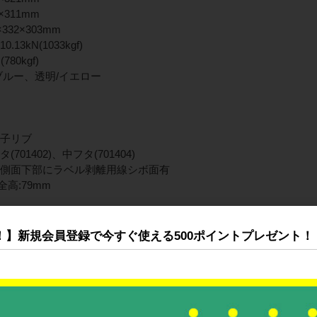
×311mm
332×303mm
.13kN(1033kgf)
(780kgf)
ブルー、透明/イエロー
格子リブ
701402)、中フタ(701404)
長側面下部にラベル剥離用線シボ面有
高:79mm
コンテナー(オリコン)、ペタンコシリーズ、オリコン50Bシリーズ
準)適合製品:カード差し21型(ワンタッチ式)
！】新規会員登録で今すぐ使える500ポイントプレゼント！
付面:両短辺
オリコン30、40、50フタ
S
B