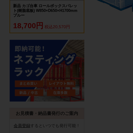
新品 カゴ台車 ロールボックスパレッ
ト(樹脂底板) W850×D650×H1700mm
ブルー
18,700円
税込20,570円
お見積書・納品書発行のご案内
会員登録
するといつでも発行可能！