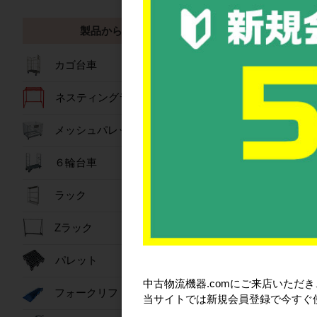
オリコン30B(
オリコン30B
製品から探す
オリコン30B
備考:550810
カゴ台車
550820:50B
水抜き孔有は
ネスティングラック
メッシュパレット
おすすめ商
６輪台車
ラック
Zラック
パレット
中古物流機器.comにご来店いただ
フォークリフトスロープ
当サイトでは新規会員登録で今すぐ