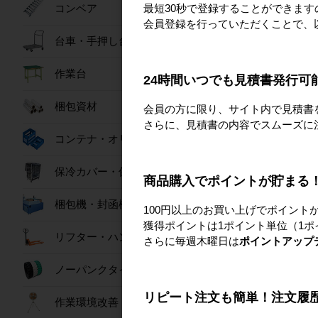
最短30秒で登録することができま
コンベア
【隔週セール】パワ
会員登録を行っていただくことで、
扇 80L
台車・手押し台車
76,80
作業台
24時間いつでも見積書発行可
梱包資材
会員の方に限り、サイト内で見積書
さらに、見積書の内容でスムーズに
コンテナ・オリコン
保冷カバー・保冷ボックス
商品購入でポイントが貯まる
梱包機・封函機
100円以上のお買い上げでポイント
獲得ポイントは1ポイント単位（1ポ
リフター・ハンドパレット
さらに毎週木曜日は
ポイントアップ
ノーパンクタイヤ
リピート注文も簡単！注文履
作業環境改善