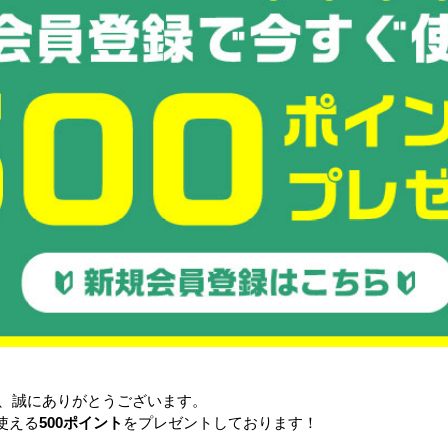
透明)
-M ほか
:50B(底面突起有)
(3)(底面突起無)
受注生産品
品
き、誠にありがとうございます。
使える
500ポイント
をプレゼントしております！