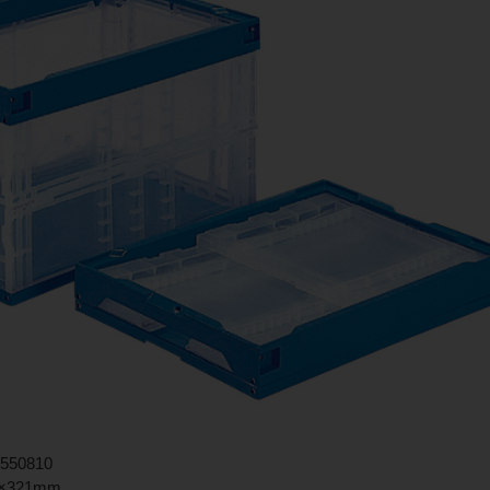
50810
×321mm