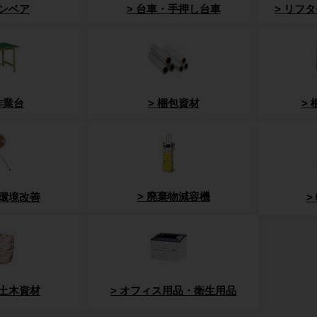
ンベア
台車・手押し台車
リフタ
作業台
梱包資材
廃棄物減容機
環境改善
土木資材
オフィス用品・衛生用品