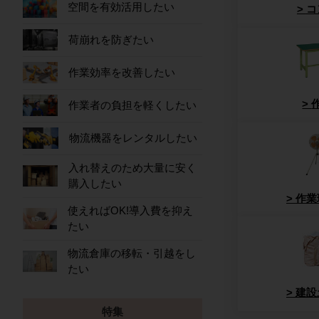
空間を有効活用したい
コ
荷崩れを防ぎたい
作業効率を改善したい
作業者の負担を軽くしたい
物流機器をレンタルしたい
入れ替えのため大量に安く
購入したい
作業
使えればOK!導入費を抑え
たい
物流倉庫の移転・引越をし
たい
建設
特集