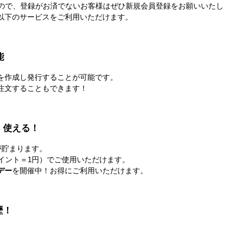
すので、登録がお済でないお客様はぜひ新規会員登録をお願いいたし
フル冷風
パワフル冷風扇 150L
COOL FAN SPOT mini ひえ
以下のサービスをご利用いただけます。
ぴ～™
0円
173,000円
328,000円〜
能
すべてのおすすめ商品を見
を作成し発行することが可能です。
注文することもできます！
注目の特集
！使える！
が貯まります。
イント＝1円）でご使用いただけます。
デー
を開催中！お得にご利用いただけます。
歴！