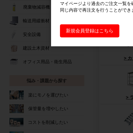
マイページより過去のご注文一覧を
廃棄物減容機
同じ内容で再注文を行うことができ
製品から探す
輸送用緩衝材
新規会員登録はこちら
安全設備
建設土木資材
カ
オフィス用品・衛生用品
悩み・課題から探す
楽にモノを運びたい
保管量を増やしたい
コストを削減したい