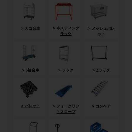
ネスティング
カゴ台車
メッシュパレ
ラック
ット
6輪台車
ラック
Zラック
パレット
フォークリフ
コンベア
トスロープ