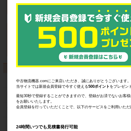
製品から探す
カゴ台車
中古物流機器.comにご来店いただき、誠にありがとうございます。
当サイトでは新規会員登録で今すぐ使える
500ポイント
をプレゼン
ネスティングラック
最短30秒で登録することができますので、登録がお済でないお客
をお願いいたします。
会員登録を行っていただくことで、以下のサービスをご利用いただ
メッシュパレット
６輪台車
24時間いつでも見積書発行可能