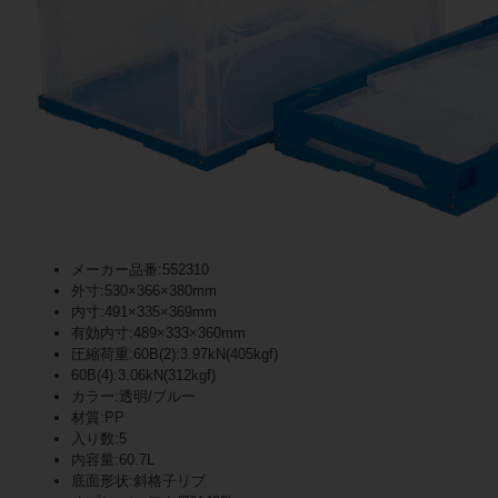
メーカー品番:552310
外寸:530×366×380mm
内寸:491×335×369mm
有効内寸:489×333×360mm
圧縮荷重:60B(2):3.97kN(405kgf)
60B(4):3.06kN(312kgf)
カラー:透明/ブルー
材質:PP
入り数:5
内容量:60.7L
底面形状:斜格子リブ