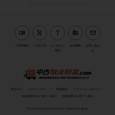
menu_book
shopping_cart
question_mark
corporate_fare
mail
ご利用案内
ご注文方法
よくあるご
会社概要
お問い合わ
質問
せ
運営会社：
フジテックス
利用規約
プライバシーポリシー
特定商取引法に基づく表記
古物営業法に基づく表記
FUJITEX All Rights Reserved.
Powered by
Bcart