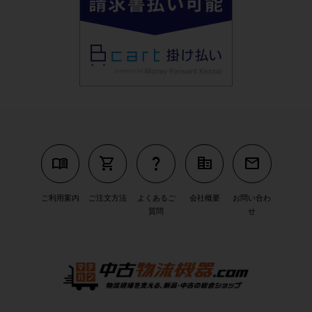
menu_book
shopping_cart
question_mark
corporate_fare
mail
ご利用案内
ご注文方法
よくあるご
会社概要
お問い合わ
質問
せ