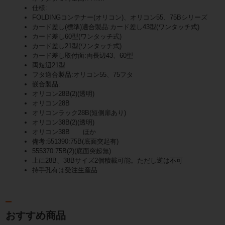
仕様:
FOLDINGコンテナー(オリコン)、オリコン55、75Bシリーズ
カード差し(標準)適合製品:カード差し43型(ワンタッチ式)
カード差し60型(ワンタッチ式)
カード差し21型(ワンタッチ式)
カード差し取付面:両長辺43、60型
両短辺21型
フタ適合製品:オリコン55、75フタ
嵌合製品:
オリコン28B(2)(透明)
オリコン28B
オリコンラック28B(短側扉あり)
オリコン38B(2)(透明)
オリコン38B ほか
備考:551390:75B(底面突起有)
555370:75B(2)(底面突起無)
上に28B、38Bサイズ2個積載可能。ただし逆は不可
持手孔有は受注生産品
おすすめ商品