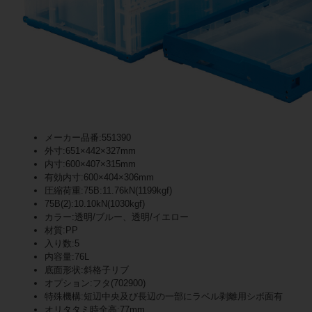
メーカー品番:551390
外寸:651×442×327mm
内寸:600×407×315mm
有効内寸:600×404×306mm
圧縮荷重:75B:11.76kN(1199kgf)
75B(2):10.10kN(1030kgf)
カラー:透明/ブルー、透明/イエロー
材質:PP
入り数:5
内容量:76L
底面形状:斜格子リブ
オプション:フタ(702900)
特殊機構:短辺中央及び長辺の一部にラベル剥離用シボ面有
オリタタミ時全高:77mm