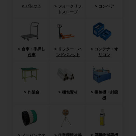
パレット
フォークリフ
コンベア
トスロープ
台車・手押し
リフター・ハ
コンテナ・オ
台車
ンドパレット
リコン
作業台
梱包資材
梱包機・封函
機
廃棄物減容機
ノーパンクタ
作業環境改善