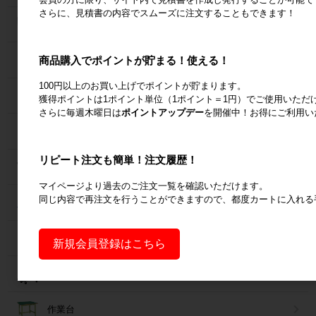
さらに、見積書の内容でスムーズに注文することもできます！
メッシュパレット
商品購入でポイントが貯まる！使える！
６輪台車
100円以上のお買い上げでポイントが貯まります。
ラック
獲得ポイントは1ポイント単位（1ポイント＝1円）でご使用いただ
さらに毎週木曜日は
ポイントアップデー
を開催中！お得にご利用い
Zラック
リピート注文も簡単！注文履歴！
パレット
マイページより過去のご注文一覧を確認いただけます。
同じ内容で再注文を行うことができますので、都度カートに入れる
フォークリフトスロープ
コンベア
新規会員登録はこちら
台車・手押し台車
作業台