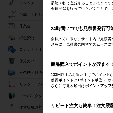
【隔週セール】パワ
最短30秒で登録することができま
コンベア
扇 80L
会員登録を行っていただくことで、
76,80
台車・手押し台車
作業台
24時間いつでも見積書発行可
梱包資材
会員の方に限り、サイト内で見積書
さらに、見積書の内容でスムーズに
コンテナ・オリコン
保冷カバー・保冷ボックス
商品購入でポイントが貯まる
梱包機・封函機
100円以上のお買い上げでポイント
獲得ポイントは1ポイント単位（1ポ
リフター・ハンドパレット
さらに毎週木曜日は
ポイントアップ
ノーパンクタイヤ
リピート注文も簡単！注文履
作業環境改善