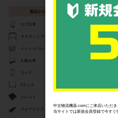
オリコンEP29
ディスプレイオ
製品から探す
オリコンEP33
オリコンEP33
カゴ台車
備考:嵌合は
ネスティングラック
メッシュパレット
おすすめ商
６輪台車
ラック
Zラック
パレット
中古物流機器.comにご来店いただ
フォークリフトスロープ
当サイトでは新規会員登録で今すぐ