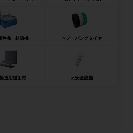
梱包機・封函機
ノーパンクタイヤ
輸送用緩衝材
安全設備