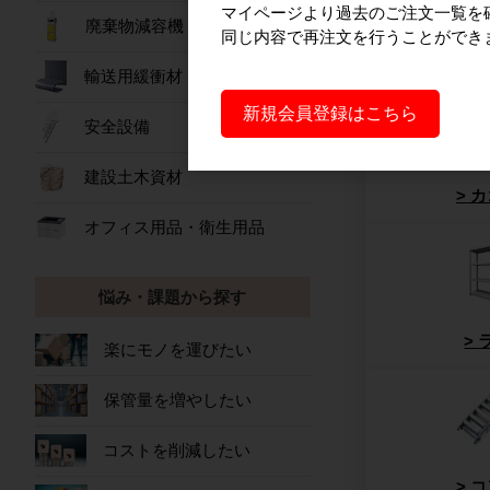
マイページより過去のご注文一覧を
製品から探す
廃棄物減容機
同じ内容で再注文を行うことができ
輸送用緩衝材
新規会員登録はこちら
安全設備
建設土木資材
カ
オフィス用品・衛生用品
悩み・課題から探す
楽にモノを運びたい
保管量を増やしたい
コストを削減したい
コ