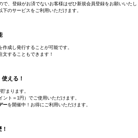
フル冷風
パワフル冷風扇 150L
COOL FAN SPOT mini ひえ
すので、登録がお済でないお客様はぜひ新規会員登録をお願いいたし
ぴ～™
以下のサービスをご利用いただけます。
0円
173,000円
328,000円〜
すべてのおすすめ商品を見
能
を作成し発行することが可能です。
注文することもできます！
注目の特集
！使える！
が貯まります。
イント＝1円）でご使用いただけます。
デー
を開催中！お得にご利用いただけます。
歴！