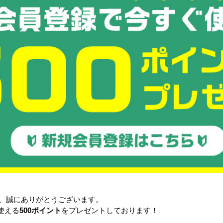
A-B
リコン6416
AB-B
A-B ほか
全て折りたたみ時は不可
品
き、誠にありがとうございます。
使える
500ポイント
をプレゼントしております！