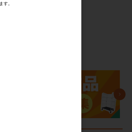
っ
ます。
る