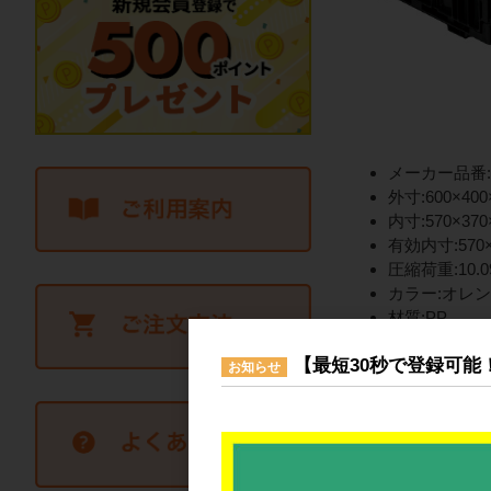
メーカー品番:5
外寸:600×400
内寸:570×370
有効内寸:570×
圧縮荷重:10.09
カラー:オレ
材質:PP
入り数:10
【最短30秒で登録可能
内容量:39L
お知らせ
底面形状:網
オリタタミ時全
仕様:オールプ
嵌合製品:
オリコンEP22