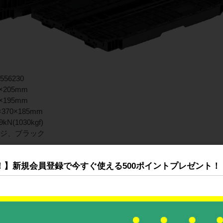
56230
×205mm
×195mm
370×185mm
kN(1030kgf)
ンジ、ブラック
！】新規会員登録で今すぐ使える500ポイントプレゼント！
目その他
高:45mm
ラスチック製、FOLDINGコンテナー(オリコン)
A-C