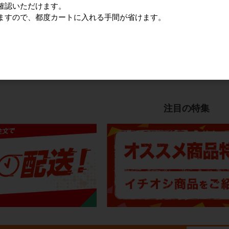
フル冷風
COOL FAN SPOT mini ひえっ
パワフル冷風扇 150L
確認いただけます。
ぴ～™
ますので、都度カートに入れる手間が省けます。
0円
328,000円〜
173,000円
すべてのおすすめ商品を見
注目の特集