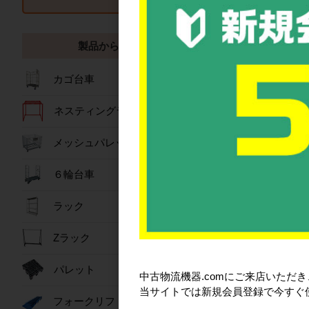
製品から探す
カゴ台車
メーカー品番:20
外寸:545×345
ネスティングラック
内寸:497×309
有効内寸:483×
圧縮荷重:9.31k
メッシュパレット
カラー:ブル
材質:PP
６輪台車
入り数:10
内容量:29.6L
ラック
底面形状:格
ネスティングの
Zラック
オプション:サ
仕様:フタに
パレット
中古物流機器.comにご来店いただ
カード差し(標
当サイトでは新規会員登録で今すぐ
カード差し12
フォークリフトスロープ
カード差し3-