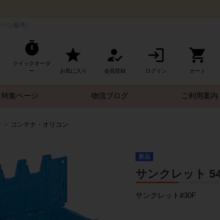
テハン販売）
クイックオーダ
ー
お気に入り
会員登録
ログイン
カート
特集ページ
物流ブログ
ご利用案内
す
コンテナ・オリコン
新品
サンクレット 545×
サンクレット#30F