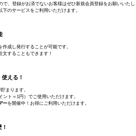
すので、登録がお済でないお客様はぜひ新規会員登録をお願いいたし
付面:両短辺
以下のサービスをご利用いただけます。
15F
50F
120 ほか
能
を作成し発行することが可能です。
注文することもできます！
品
！使える！
が貯まります。
イント＝1円）でご使用いただけます。
デー
を開催中！お得にご利用いただけます。
歴！