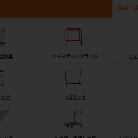
悩み・
ネスティングラック
ゴ台車
メ
ラック
Zラック