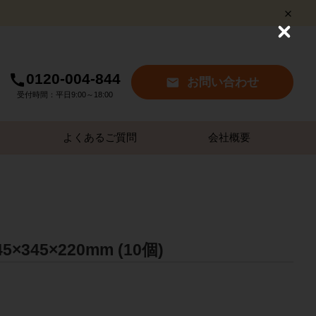
C
l
o
s
0120-004-844
お問い合わせ
e
受付時間：平日9:00～18:00
よくあるご質問
会社概要
345×220mm (10個)