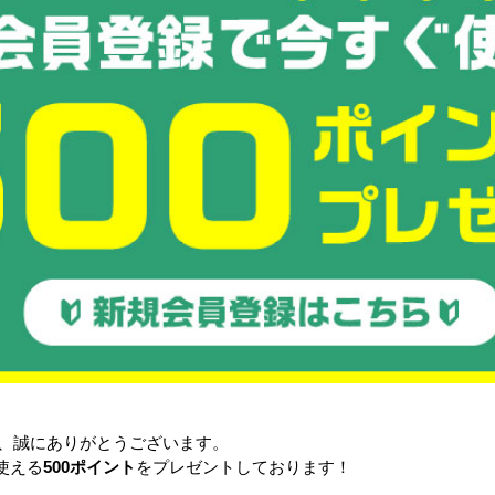
3020-01
×220mm
×200mm
295×192mm
N(950kgf)
ー、ライトグレー
子リブ
高さ:95mm
ンファスナー1型、3型、4型、6型
よりスタッキング
き、誠にありがとうございます。
準)適合製品:
使える
500ポイント
をプレゼントしております！
型(ワンタッチ式)
2型(ワンタッチ式)