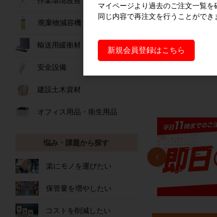
作業環境改善
【隔週セール】パワ
マイページより過去のご注文一覧を
扇 80L
同じ内容で再注文を行うことができ
廃棄物減容機
76,80
輸送用緩衝材
新規会員登録はこちら
安全設備
建設土木資材
オフィス用品・衛生用品
悩み・課題から探す
楽にモノを運びたい
保管量を増やしたい
コストを削減したい