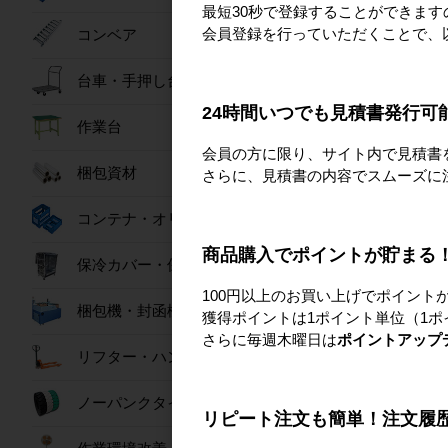
最短30秒で登録することができま
カード差し取
会員登録を行っていただくことで、
コンベア
嵌合製品:
サンクレット#
台車・手押し台車
サンクレット#
サンクレット#
24時間いつでも見積書発行可
作業台
会員の方に限り、サイト内で見積書
梱包資材
さらに、見積書の内容でスムーズに
おすすめ商
コンテナ・オリコン
商品購入でポイントが貯まる
保冷カバー・保冷ボックス
100円以上のお買い上げでポイント
梱包機・封函機
獲得ポイントは1ポイント単位（1ポ
さらに毎週木曜日は
ポイントアップ
リフター・ハンドパレット
ノーパンクタイヤ
リピート注文も簡単！注文履