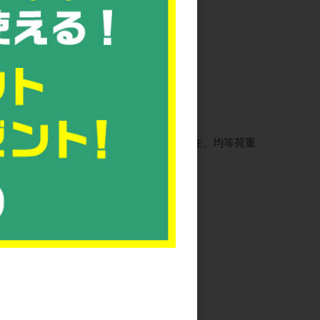
)、φ150ゴムキャスター(2輪固定、2輪自在、均等荷重