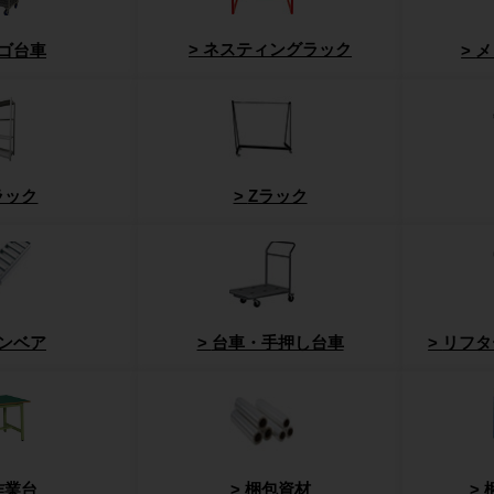
ネスティングラック
ゴ台車
メ
ラック
Zラック
ンベア
台車・手押し台車
リフタ
作業台
梱包資材