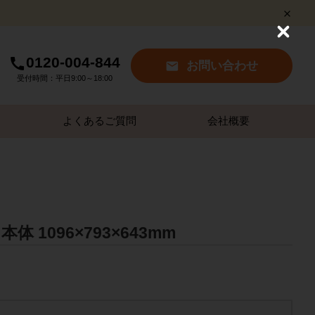
C
l
0120-004-844
o
お問い合わせ
s
受付時間：平日9:00～18:00
e
よくあるご質問
会社概要
 1096×793×643mm