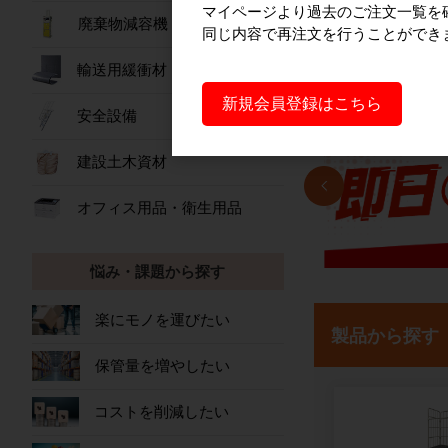
マイページより過去のご注文一覧を
廃棄物減容機
同じ内容で再注文を行うことができ
輸送用緩衝材
新規会員登録はこちら
安全設備
建設土木資材
オフィス用品・衛生用品
悩み・課題から探す
楽にモノを運びたい
製品から探す
保管量を増やしたい
コストを削減したい