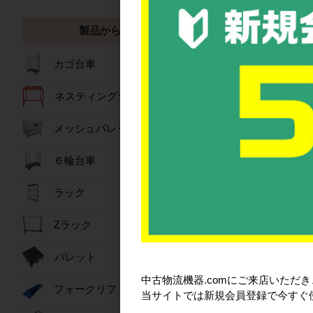
外寸:1096×79
内寸:1006×70
製品から探す
有効内寸:986×
圧縮荷重:93.8k
カラー:ライ
カゴ台車
材質:PP
入り数:1
ネスティングラック
内容量:416L
底面形状:格
メッシュパレット
オプション:1
640kg)、フタ
６輪台車
特殊機構:内
仕様:3ツ組可
ラック
フタ適合製品:
ジャンボックス
Zラック
ジャンボックス
嵌合製品:サン
パレット
備考:本製品
(上段の製品
中古物流機器.comにご来店いただ
フォークリフトスロープ
嵌合商品サン
当サイトでは新規会員登録で今すぐ