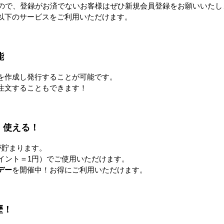
すので、登録がお済でないお客様はぜひ新規会員登録をお願いいたし
以下のサービスをご利用いただけます。
品
能
を作成し発行することが可能です。
注文することもできます！
！使える！
が貯まります。
イント＝1円）でご使用いただけます。
L
COOL FAN SPOT mini ひえっ
【隔週セール】パワフル冷風
デー
を開催中！お得にご利用いただけます。
ぴ～™
扇 80L
0円
328,000円〜
76,800円
歴！
すべてのおすすめ商品を見