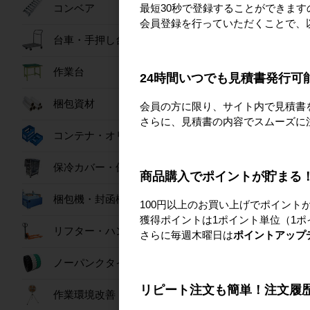
最短30秒で登録することができま
コンベア
会員登録を行っていただくことで、
台車・手押し台車
おすすめ商
作業台
24時間いつでも見積書発行可
梱包資材
会員の方に限り、サイト内で見積書
さらに、見積書の内容でスムーズに
コンテナ・オリコン
保冷カバー・保冷ボックス
商品購入でポイントが貯まる
梱包機・封函機
100円以上のお買い上げでポイント
獲得ポイントは1ポイント単位（1ポ
パワフル冷風扇 150
リフター・ハンドパレット
さらに毎週木曜日は
ポイントアップ
173,00
ノーパンクタイヤ
リピート注文も簡単！注文履
作業環境改善