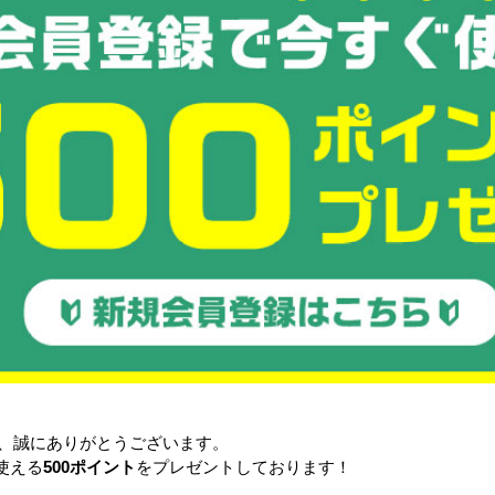
3×643mm
3×603mm
683×603mm
N(9570kgf)
トブルー、オレンジ
子リブ
.5インチフィッティング(片短側面1箇所、片長辺ほぼ中央底面1箇所
(809001)、落しフタ(882502、809904)、台木、風呂栓(40A)
側面に容量を示すメモリ付
能
#400落しフタ
#400フタ
テナーB#400
には嵌合代がないため積み重ねにはご注意ください。
がずれて倒壊する可能性があります。)
き、誠にありがとうございます。
テナーB#400上への段積みは不可
使える
500ポイント
をプレゼントしております！