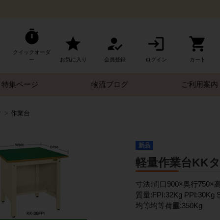
クイックオーダ
ー
お気に入り
会員登録
ログイン
カート
特集ページ
物流ブログ
ご利用案内
す
作業台
新品
軽量作業台KKタ
寸法:間口900×奥行750×
質量:FPI:32Kg PPI:30Kg 
均等均等荷重:350Kg