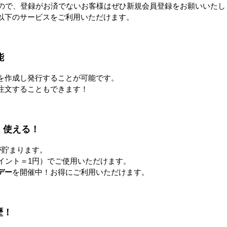
廃棄物減容機
環境改善
すので、登録がお済でないお客様はぜひ新規会員登録をお願いいたし
以下のサービスをご利用いただけます。
能
土木資材
オフィス用品・衛生用品
を作成し発行することが可能です。
注文することもできます！
！使える！
が貯まります。
イント＝1円）でご使用いただけます。
デー
を開催中！お得にご利用いただけます。
歴！