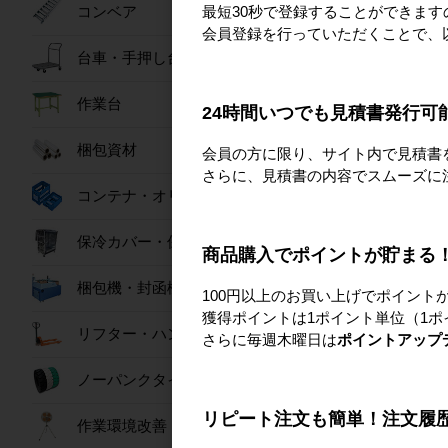
作業
最短30秒で登録することができま
コンベア
会員登録を行っていただくことで、
台車・手押し台車
作業台
24時間いつでも見積書発行可
建設
梱包資材
会員の方に限り、サイト内で見積書
さらに、見積書の内容でスムーズに
コンテナ・オリコン
保冷カバー・保冷ボックス
商品購入でポイントが貯まる
梱包機・封函機
100円以上のお買い上げでポイント
獲得ポイントは1ポイント単位（1ポ
リフター・ハンドパレット
さらに毎週木曜日は
ポイントアップ
ノーパンクタイヤ
リピート注文も簡単！注文履
作業環境改善