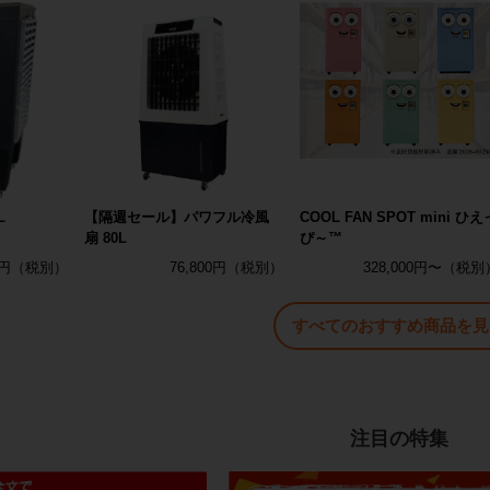
L
【隔週セール】パワフル冷風
COOL FAN SPOT mini ひえ
扇 80L
ぴ～™
0円
76,800円
328,000円〜
すべてのおすすめ商品を見
注目の特集