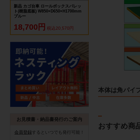
新品 カゴ台車 ロールボックスパレッ
ト(樹脂底板) W850×D650×H1700mm
ブルー
18,700円
税込20,570円
本体は角パイ
お見積書・納品書発行のご案内
おすすめ商
会員登録
するといつでも発行可能！