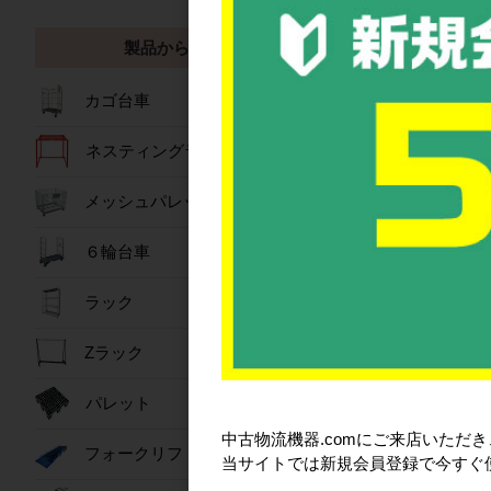
製品から探す
カゴ台車
ネスティングラック
メッシュパレット
コ
６輪台車
ラック
Zラック
パレット
中古物流機器.comにご来店いただ
フォークリフトスロープ
当サイトでは新規会員登録で今すぐ