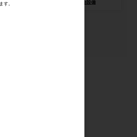
輸送用緩衝材
安全設備
ます。