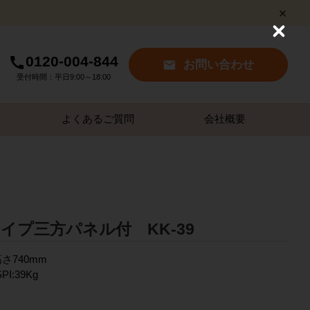
C
l
0120-004-844
o
お問い合わせ
s
受付時間：平日9:00～18:00
e
よくあるご質問
会社概要
イプ三方パネル付 KK-39
高さ740mm
SPI:39Kg