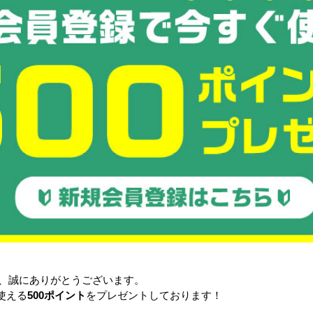
ラック
Zラック
ンベア
台車・手押し台車
リフタ
作業台
梱包資材
き、誠にありがとうございます。
使える
500ポイント
をプレゼントしております！