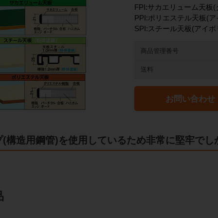
FPI:サカエリューム天板(
PPI:ポリエステル天板(ア
SPI:スチール天板(アイボ
商品管理番号
送料
お問い合わせ
プ(構造用鋼管)を使用しているため非常に堅牢でし
品