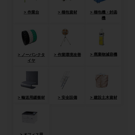
作業台
梱包資材
梱包機・封函
機
廃棄物減容機
ノーパンクタ
作業環境改善
イヤ
輸送用緩衝材
安全設備
建設土木資材
オフィス用