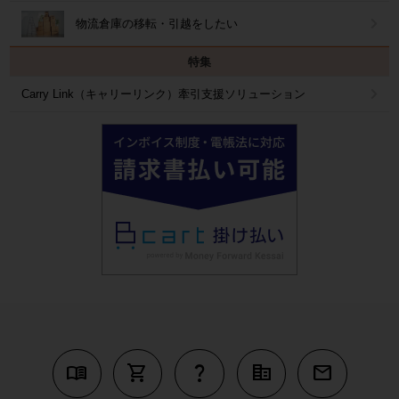
物流倉庫の移転・引越をしたい
特集
Carry Link（キャリーリンク）牽引支援ソリューション
menu_book
shopping_cart
question_mark
corporate_fare
mail