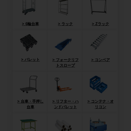
6輪台車
ラック
Zラック
パレット
フォークリフ
コンベア
トスロープ
台車・手押し
リフター・ハ
コンテナ・オ
台車
ンドパレット
リコン