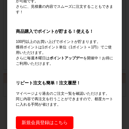
が可能です。
さらに、見積書の内容でスムーズに注文することもできま
会員登録はこちら
す！
見積書の発行手順についてご案内
商品購入でポイントが貯まる！使える！
見積書発行手順について
100円以上のお買い上げでポイントが貯まります。
納品書の発行手順についてご案内
獲得ポイントは1ポイント単位（1ポイント＝1円）でご使
用いただけます。
さらに毎週木曜日は
ポイントアップデー
を開催中！お得に
納品書発行手順について
ご利用いただけます。
カート
リピート注文も簡単！注文履歴！
カートは空です
マイページより過去のご注文一覧を確認いただけます。
同じ内容で再注文を行うことができますので、都度カート
に入れる手間が省けます。
新規会員登録はこちら