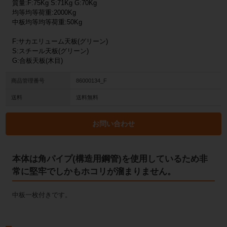
質量:F:75Kg S:71Kg G:70Kg
均等均等荷重:2000Kg
中板均等均等荷重:50Kg
F:サカエリューム天板(グリーン)
S:スチール天板(グリーン)
G:合板天板(木目)
商品管理番号
86000134_F
送料
送料無料
お問い合わせ
本体は角パイプ(構造用鋼管)を使用しているため非
常に堅牢でしかもホコリが溜まりません。
中板一枚付きです。