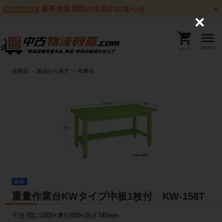
夏季休業期間の出荷のお知らせ
出荷のお知らせ
C
l
o
s
MENU
カート
e
全商品
製品から探す
作業台
新品
重量作業台KWタイプ中板1枚付 KW-158T
寸法:間口1500×奥行800×高さ740mm