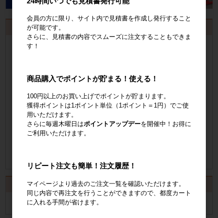
24時間いつでも見積書発行可能
会員の方に限り、サイト内で見積書を作成し発行すること
お見積書・納品書発行のご案内
が可能です。
さらに、見積書の内容でスムーズに注文することもできま
会員登録
するといつでも発行可能！
す！
会員登録はこちら
商品購入でポイントが貯まる！使える！
見積書の発行手順についてご案内
100円以上のお買い上げでポイントが貯まります。
獲得ポイントは1ポイント単位（1ポイント＝1円）でご使
見積書発行手順について
用いただけます。
さらに毎週木曜日は
ポイントアップデー
を開催中！お得に
納品書の発行手順についてご案内
ご利用いただけます。
納品書発行手順について
リピート注文も簡単！注文履歴！
マイページより過去のご注文一覧を確認いただけます。
カート
同じ内容で再注文を行うことができますので、都度カート
に入れる手間が省けます。
カートは空です