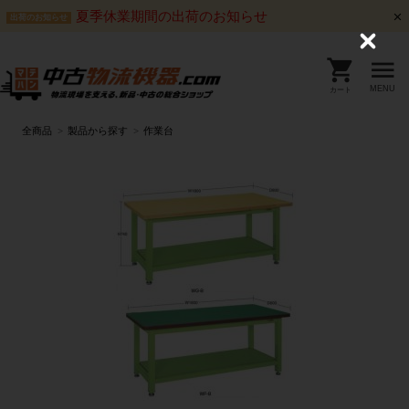
夏季休業期間の出荷のお知らせ
出荷のお知らせ
C
l
o
s
MENU
カート
e
全商品
製品から探す
作業台