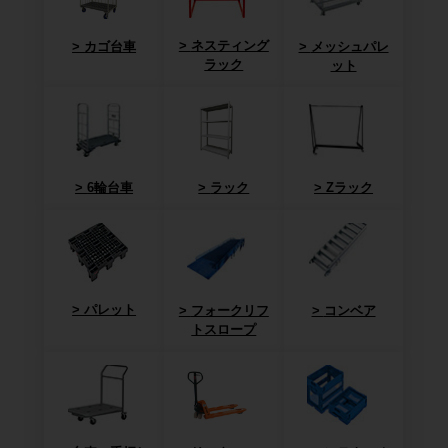
ネスティング
カゴ台車
メッシュパレ
ラック
ット
6輪台車
ラック
Zラック
パレット
フォークリフ
コンベア
トスロープ