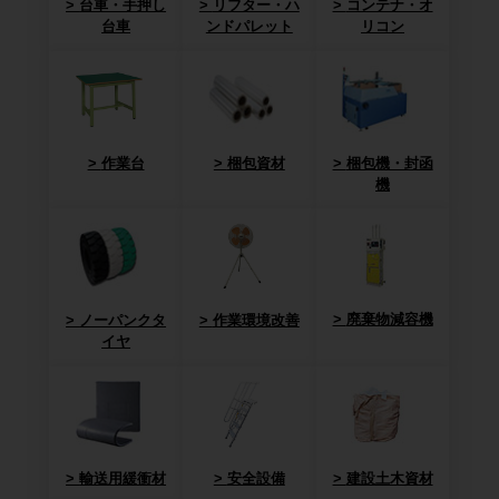
台車・手押し
リフター・ハ
コンテナ・オ
台車
ンドパレット
リコン
作業台
梱包資材
梱包機・封函
機
廃棄物減容機
ノーパンクタ
作業環境改善
イヤ
輸送用緩衝材
安全設備
建設土木資材