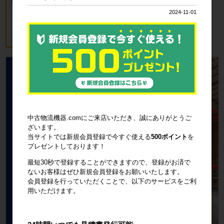
新品 カゴ台車 ロールボックスパレッ
ト(樹脂底板) W850×D650×H1700mm
2024-11-01
ブルー
18,700円
税込20,570円
中古物流機器.comにご来店いただき、誠にありがとうご
ざいます。
当サイトでは新規会員登録で今すぐ使える
500ポイント
を
プレゼントしております！
最短30秒で登録することができますので、登録がお済で
ないお客様はぜひ新規会員登録をお願いいたします。
会員登録を行っていただくことで、以下のサービスをご利
用いただけます。