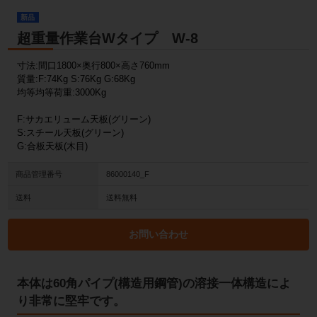
新品
超重量作業台Wタイプ W-8
寸法:間口1800×奥行800×高さ760mm
質量:F:74Kg S:76Kg G:68Kg
均等均等荷重:3000Kg
F:サカエリューム天板(グリーン)
S:スチール天板(グリーン)
G:合板天板(木目)
商品管理番号
86000140_F
送料
送料無料
お問い合わせ
本体は60角パイプ(構造用鋼管)の溶接一体構造によ
り非常に堅牢です。