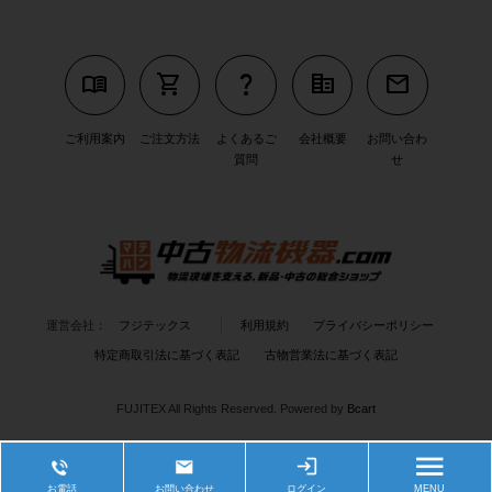
menu_book
shopping_cart
question_mark
corporate_fare
mail
ご利用案内
ご注文方法
よくあるご
会社概要
お問い合わ
質問
せ
運営会社：
フジテックス
利用規約
プライバシーポリシー
特定商取引法に基づく表記
古物営業法に基づく表記
FUJITEX All Rights Reserved.
Powered by
Bcart
お電話
お問い合わせ
ログイン
MENU