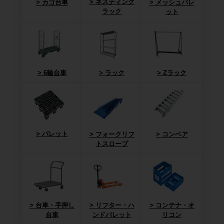
ネスティング
カゴ台車
メッシュパレ
ラック
ット
6輪台車
ラック
Zラック
パレット
フォークリフ
コンベア
トスロープ
台車・手押し
リフター・ハ
コンテナ・オ
台車
ンドパレット
リコン