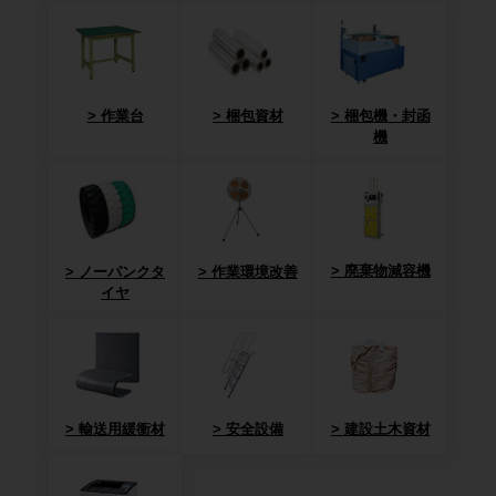
作業台
梱包資材
梱包機・封函
機
廃棄物減容機
ノーパンクタ
作業環境改善
イヤ
輸送用緩衝材
安全設備
建設土木資材