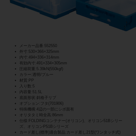
メーカー品番:552550
外寸:530×366×325mm
内寸:494×336×314mm
有効内寸:491×334×305mm
圧縮荷重:5.39kN(550kgf)
カラー:透明/ブルー
材質:PP
入り数:5
内容量:51.5L
底面形状:斜格子リブ
オプション:フタ(701906)
特殊機構:4辺の一部にシボ面有
オリタタミ時全高:86mm
仕様:FOLDINGコンテナー(オリコン)、オリコン51Bシリー
ズ、オリコンP51Bシリーズ
カード差し(標準)適合製品:カード差し21型(ワンタッチ式)