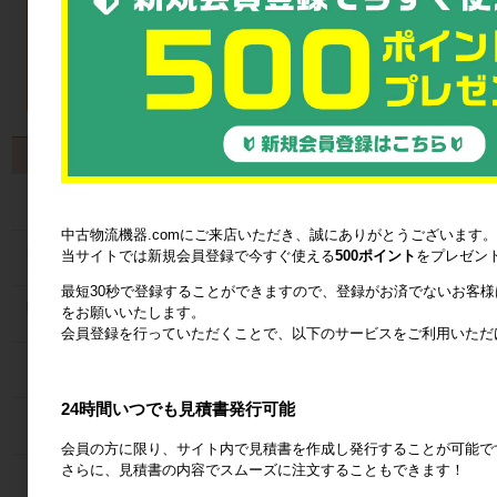
製品から探す
カゴ台車
中古物流機器.comにご来店いただき、誠にありがとうございます。
当サイトでは新規会員登録で今すぐ使える
500ポイント
をプレゼン
ネスティングラック
最短30秒で登録することができますので、登録がお済でないお客
をお願いいたします。
メッシュパレット
会員登録を行っていただくことで、以下のサービスをご利用いただ
６輪台車
24時間いつでも見積書発行可能
ラック
会員の方に限り、サイト内で見積書を作成し発行することが可能で
さらに、見積書の内容でスムーズに注文することもできます！
Zラック