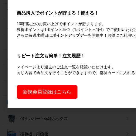
パレット
商品購入でポイントが貯まる！使える！
100円以上のお買い上げでポイントが貯まります。
フォークリフトスロープ
獲得ポイントは1ポイント単位（1ポイント＝1円）でご使用いただ
さらに毎週木曜日は
ポイントアップデー
を開催中！お得にご利用い
コンベア
リピート注文も簡単！注文履歴！
台車・手押し台車
マイページより過去のご注文一覧を確認いただけます。
同じ内容で再注文を行うことができますので、都度カートに入れる
作業台
梱包資材
新規会員登録はこちら
コンテナ・オリコン
保冷カバー・保冷ボックス
梱包機・封函機