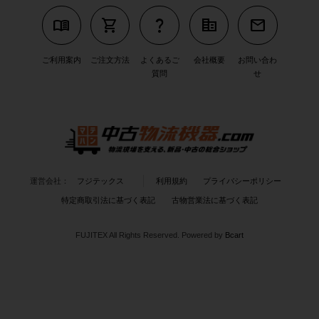
menu_book
shopping_cart
question_mark
corporate_fare
mail
ご利用案内
ご注文方法
よくあるご
会社概要
お問い合わ
質問
せ
運営会社：
フジテックス
利用規約
プライバシーポリシー
特定商取引法に基づく表記
古物営業法に基づく表記
FUJITEX All Rights Reserved.
Powered by
Bcart