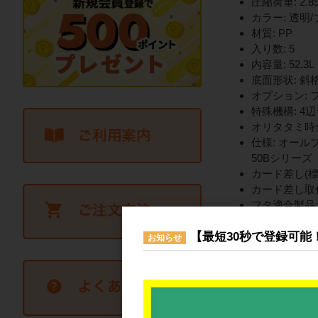
圧縮荷重: 2.89k
カラー: 透明
材質: PP
入り数: 5
内容量: 52.3L
底面形状: 斜
オプション: フタ
特殊機構: 4
オリタタミ時全
仕様: オール
50Bシリーズ
カード差し(標
カード差し取付
フタ適合製品:
嵌合製品:
【最短30秒で登録可能
オリコン
お知らせ
オリコン
ペタンコ
マドコン
マドコン