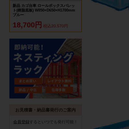
新品 カゴ台車 ロールボックスパレッ
ト(樹脂底板) W850×D650×H1700mm
ブルー
18,700円
税込20,570円
お見積書・納品書発行のご案内
会員登録
するといつでも発行可能！