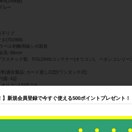
N(295kgf)
/ブルー
格子リブ
(701908)
辺ラベル剥離用線シボ面有
高: 68mm
プラスチック製、FOLDINGコンテナー(オリコン)、ペタンコシリ
準)適合製品: カード差し21型(ワンタッチ式)
面: 4辺
 オリコンL51Bフタ
！】新規会員登録で今すぐ使える500ポイントプレゼント！
P26AB
P31B
O-30B
O-30B
ライトO-30B ほか