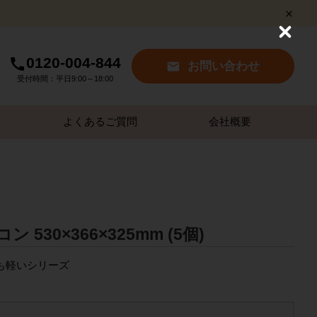
C
l
0120-004-844
o
お問い合わせ
s
受付時間：平日9:00～18:00
e
よくあるご質問
会社概要
530×366×325mm (5個)
も軽いシリーズ