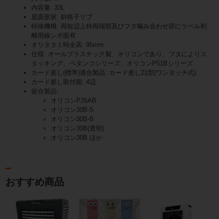
内容量: 33L
底面形状: 斜格子リブ
特殊機構: 両短辺上枠両端部及びフタ噛み合わせ部にラベル剥
離用線シボ面有
オリタタミ時全高: 95mm
仕様: オールプラスチック製、オリコンであり、フタによりス
タッキング、ペタンコシリーズ、オリコンP51Bシリーズ
カード差し(標準)適合製品: カード差し21型(ワンタッチ式)
カード差し取付面: 4辺
嵌合製品:
オリコンP26AB
オリコン30B-S
オリコン30B-B
オリコン30B(透明)
オリコン30B ほか
おすすめ商品