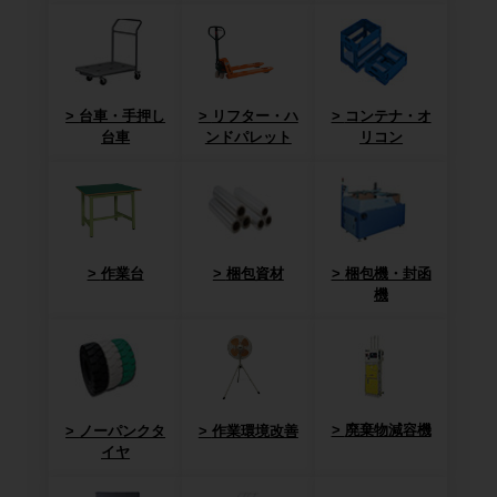
台車・手押し
リフター・ハ
コンテナ・オ
台車
ンドパレット
リコン
作業台
梱包資材
梱包機・封函
機
廃棄物減容機
ノーパンクタ
作業環境改善
イヤ