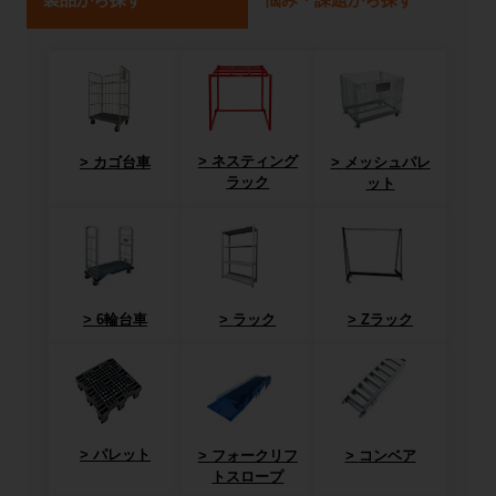
ネスティング
カゴ台車
メッシュパレ
ラック
ット
6輪台車
ラック
Zラック
パレット
フォークリフ
コンベア
トスロープ