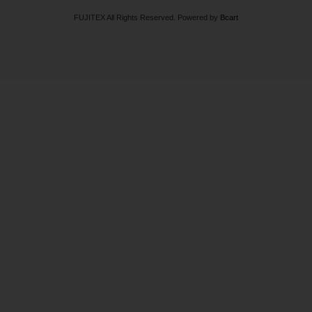
FUJITEX All Rights Reserved.
Powered by
Bcart