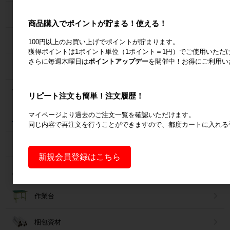
６輪台車
商品購入でポイントが貯まる！使える！
ラック
100円以上のお買い上げでポイントが貯まります。
獲得ポイントは1ポイント単位（1ポイント＝1円）でご使用いただ
さらに毎週木曜日は
ポイントアップデー
を開催中！お得にご利用い
Zラック
パレット
リピート注文も簡単！注文履歴！
マイページより過去のご注文一覧を確認いただけます。
フォークリフトスロープ
同じ内容で再注文を行うことができますので、都度カートに入れる
コンベア
新規会員登録はこちら
台車・手押し台車
作業台
梱包資材