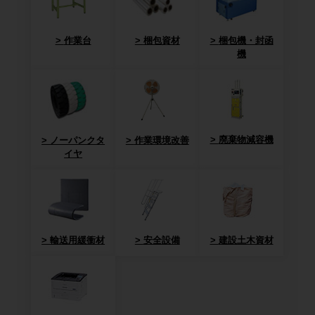
作業台
梱包資材
梱包機・封函
機
廃棄物減容機
ノーパンクタ
作業環境改善
イヤ
輸送用緩衝材
安全設備
建設土木資材