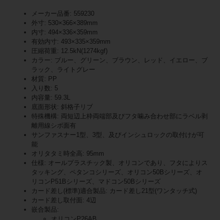
メーカー品番: 559230
外寸: 530×366×389mm
内寸: 494×336×359mm
有効内寸: 493×335×359mm
圧縮荷重: 12.5kN(1274kgf)
カラー: ブルー、グリーン、ブラウン、レッド、イエロー、ブ
ラック、ライトグレー
材質: PP
入り数: 5
内容量: 59.3L
底面形状: 斜格子リブ
特殊機構: 両短辺上枠両端部及びフタ噛み合わせ部にラベル剥
離用線シボ面有
サンファスナー1型、3型、及びインシュロックの取付けが可
能
オリタタミ時全高: 95mm
仕様: オールプラスチック製、オリコンであり、フタによりス
タッキング、ペタンコシリーズ、オリコン50Bシリーズ、オ
リコンP51Bシリーズ、マドコン50Bシリーズ
カード差し(標準)適合製品: カード差し21型(ワンタッチ式)
カード差し取付面: 4辺
嵌合製品:
オリコンP26AB