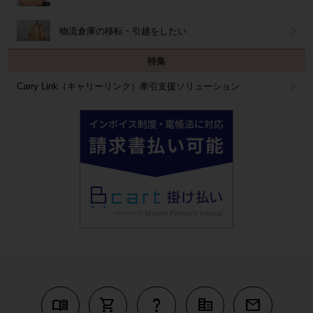
物流倉庫の移転・引越をしたい
特集
Carry Link（キャリーリンク）牽引支援ソリューション
menu_book
shopping_cart
question_mark
corporate_fare
mail