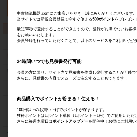
中古物流機器.comにご来店いただき、誠にありがとうございます。
当サイトでは新規会員登録で今すぐ使える
500ポイント
をプレゼン
製品から探す
最短30秒で登録することができますので、登録がお済でないお客
をお願いいたします。
会員登録を行っていただくことで、以下のサービスをご利用いただ
カゴ台車
ネスティングラック
24時間いつでも見積書発行可能
会員の方に限り、サイト内で見積書を作成し発行することが可能で
メッシュパレット
さらに、見積書の内容でスムーズに注文することもできます！
６輪台車
商品購入でポイントが貯まる！使える！
ラック
100円以上のお買い上げでポイントが貯まります。
獲得ポイントは1ポイント単位（1ポイント＝1円）でご使用いただ
Zラック
さらに毎週木曜日は
ポイントアップデー
を開催中！お得にご利用い
パレット