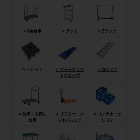
6輪台車
ラック
Zラック
パレット
フォークリフ
コンベア
トスロープ
台車・手押し
リフター・ハ
コンテナ・オ
台車
ンドパレット
リコン