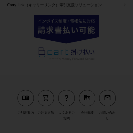
Carry Link（キャリーリンク）牽引支援ソリューション
menu_book
shopping_cart
question_mark
corporate_fare
mail
ご利用案内
ご注文方法
よくあるご
会社概要
お問い合わ
質問
せ