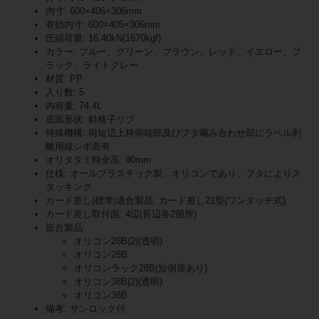
内寸: 600×406×306mm
有効内寸: 600×405×306mm
圧縮荷重: 16.40kN(1670kgf)
カラー: ブルー、グリーン、ブラウン、レッド、イエロー、ブ
ラック、ライトグレー
材質: PP
入り数: 5
内容量: 74.4L
底面形状: 斜格子リブ
特殊機構: 両短辺上枠両端部及びフタ噛み合わせ部にラベル剥
離用線シボ面有
オリタタミ時全高: 90mm
仕様: オールプラスチック製、オリコンであり、フタによりス
タッキング
カード差し(標準)適合製品: カード差し21型(ワンタッチ式)
カード差し取付面: 4辺(長辺各2箇所)
嵌合製品:
オリコン28B(2)(透明)
オリコン28B
オリコンラック28B(短側扉あり)
オリコン38B(2)(透明)
オリコン38B
備考: サンロック付