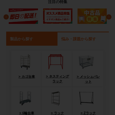
注目の特集
製品から探す
悩み・課題から探す
ネスティング
カゴ台車
メッシュパレ
ラック
ット
6輪台車
ラック
Zラック