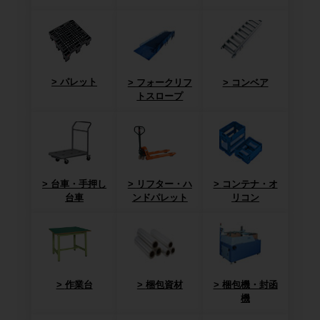
パレット
フォークリフ
コンベア
トスロープ
台車・手押し
リフター・ハ
コンテナ・オ
台車
ンドパレット
リコン
作業台
梱包資材
梱包機・封函
機