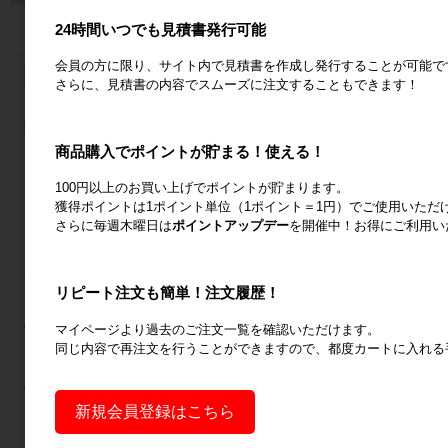
24時間いつでも見積書発行可能
カゴ台車
会員の方に限り、サイト内で見積書を作成し発行することが可能で
ネスティングラック
さらに、見積書の内容でスムーズに注文することもできます！
メッシュパレット
商品購入でポイントが貯まる！使える！
６輪台車
100円以上のお買い上げでポイントが貯まります。
獲得ポイントは1ポイント単位（1ポイント＝1円）でご使用いただ
さらに毎週木曜日は
ポイントアップデー
を開催中！お得にご利用い
ラック
Zラック
リピート注文も簡単！注文履歴！
マイページより過去のご注文一覧を確認いただけます。
パレット
同じ内容で再注文を行うことができますので、都度カートに入れる
フォークリフトスロープ
新規会員登録はこちら
コンベア