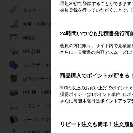
最短30秒で登録することができま
会員登録を行っていただくことで、
コンベア
台車・手押し台車
24時間いつでも見積書発行可
作業台
会員の方に限り、サイト内で見積書
梱包資材
さらに、見積書の内容でスムーズに
パワフル冷風扇 150
コンテナ・オリコン
173,00
商品購入でポイントが貯まる
保冷カバー・保冷ボックス
100円以上のお買い上げでポイント
梱包機・封函機
獲得ポイントは1ポイント単位（1ポ
さらに毎週木曜日は
ポイントアップ
リフター・ハンドパレット
ノーパンクタイヤ
リピート注文も簡単！注文履