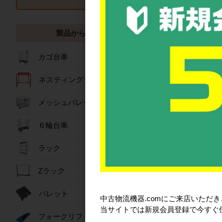
両短辺持ち手カバ
製品から探す
仕様
カゴ台車
カード差し(標準)
品
ネスティングラック
カード差し取付面
メッシュパレット
嵌合製品
６輪台車
備考
ラック
Zラック
おすすめ商
パレット
中古物流機器.comにご来店いただ
当サイトでは新規会員登録で今すぐ
フォークリフトスロープ