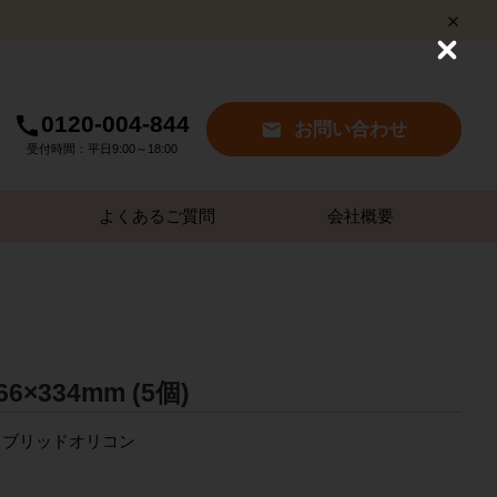
C
l
o
s
0120-004-844
お問い合わせ
e
受付時間：平日9:00～18:00
よくあるご質問
会社概要
6×334mm (5個)
イブリッドオリコン