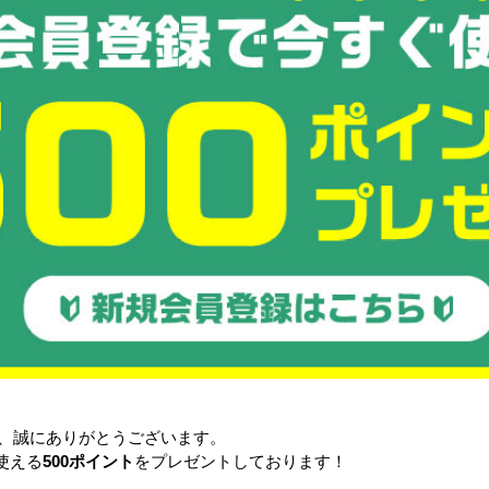
ー付
オリタタミ時全高:78mm
持ち手カバー対応、オールプラスチック製、オリコンで
適合製
カード差し21型(ワンタッチ式)
両短辺
ペタンコO-30B、マドコンライトO-30B、サンクレットオリ
短側面の内側はフラット形状で、内容物への傷付きを防
い。
品
き、誠にありがとうございます。
使える
500ポイント
をプレゼントしております！