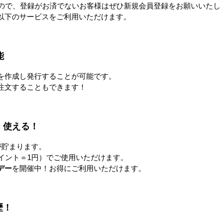
すので、登録がお済でないお客様はぜひ新規会員登録をお願いいたし
以下のサービスをご利用いただけます。
能
を作成し発行することが可能です。
注文することもできます！
L
COOL FAN SPOT mini ひえっ
【隔週セール】パワフル冷風
ぴ～™
扇 80L
0円
328,000円〜
76,800円
！使える！
すべてのおすすめ商品を見
が貯まります。
イント＝1円）でご使用いただけます。
デー
を開催中！お得にご利用いただけます。
注目の特集
歴！