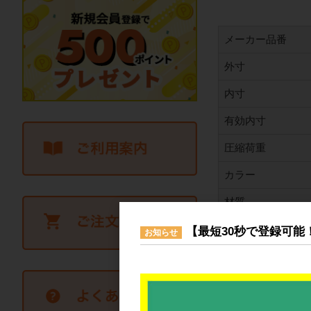
メーカー品番
外寸
内寸
有効内寸
圧縮荷重
カラー
材質
入り数
【最短30秒で登録可能
お知らせ
内容量
底面形状
特殊機構