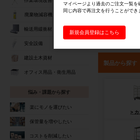
作業環境改善
マイページより過去のご注文一覧を
同じ内容で再注文を行うことができ
廃棄物減容機
輸送用緩衝材
新規会員登録はこちら
安全設備
建設土木資材
製品から探す
オフィス用品・衛生用品
悩み・課題から探す
楽にモノを運びたい
カ
保管量を増やしたい
コストを削減したい