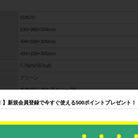
559170
530×366×334mm
494×336×305mm
493×335×305mm
5.76kN(587kgf)
グリーン
本体:PP 持ち手カバー:PE
5
！】新規会員登録で今すぐ使える500ポイントプレゼント！
50.4L
斜格子リブ 水抜き孔有
両長辺下板、両短辺窓部、上枠短辺両端部及びフタにラ