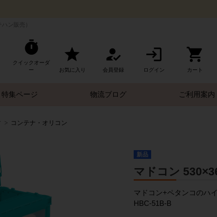
テハン販売）
クイックオーダ
ー
お気に入り
会員登録
ログイン
カート
特集ページ
物流ブログ
ご利用案内
す
コンテナ・オリコン
新品
マドコン 530×36
マドコン+ペタンコのハ
HBC-51B-B