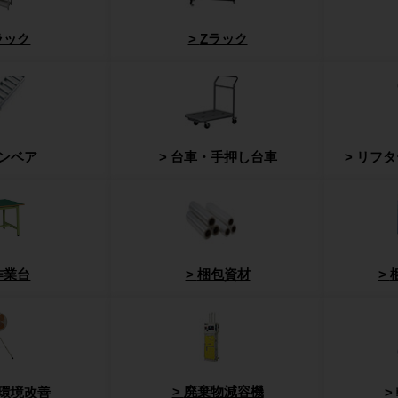
ラック
Zラック
ンベア
台車・手押し台車
リフタ
作業台
梱包資材
廃棄物減容機
環境改善