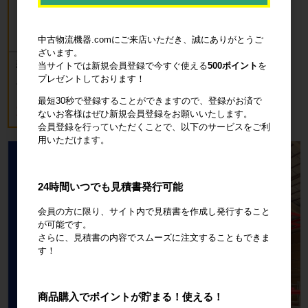
中古物流機器.comにご来店いただき、誠にありがとうご
ざいます。
新品 カゴ台車 ロールボックスパレッ
当サイトでは新規会員登録で今すぐ使える
500ポイント
を
ト(樹脂底板) W850×D650×H1700mm
プレゼントしております！
ブルー
最短30秒で登録することができますので、登録がお済で
18,700円
税込20,570円
ないお客様はぜひ新規会員登録をお願いいたします。
会員登録を行っていただくことで、以下のサービスをご利
用いただけます。
24時間いつでも見積書発行可能
会員の方に限り、サイト内で見積書を作成し発行すること
が可能です。
さらに、見積書の内容でスムーズに注文することもできま
す！
商品購入でポイントが貯まる！使える！