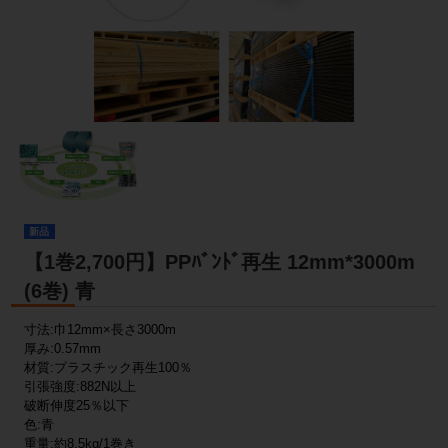
新品
【1巻2,700円】PPﾊﾞﾝﾄﾞ再生 12mm*3000m
(6巻) 青
寸法:巾12mm×長さ3000m
厚み:0.57mm
材質:プラスチック再生100％
引張強度:882N以上
破断伸度25％以下
色:青
重量:約8.5kg/1巻き