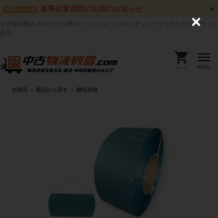
夏季休業期間の出荷のお知らせ
出荷のお知らせ
中古物流機器.com(カゴ台車/メッシュパレット/ネスティングラックなどのマテハン
C
l
販売）
o
s
e
MENU
カート
全商品
製品から探す
梱包資材