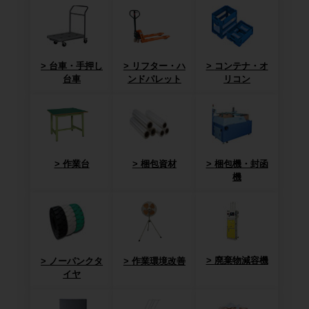
台車・手押し
リフター・ハ
コンテナ・オ
台車
ンドパレット
リコン
作業台
梱包資材
梱包機・封函
機
廃棄物減容機
ノーパンクタ
作業環境改善
イヤ