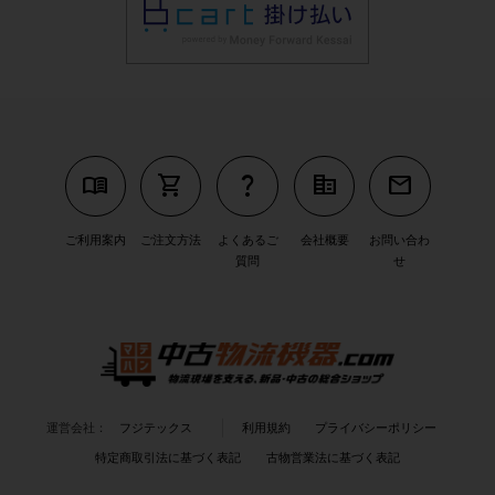
menu_book
shopping_cart
question_mark
corporate_fare
mail
ご利用案内
ご注文方法
よくあるご
会社概要
お問い合わ
質問
せ
運営会社：
フジテックス
利用規約
プライバシーポリシー
特定商取引法に基づく表記
古物営業法に基づく表記