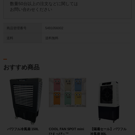
数量50台以上の注文などに関しては
お問い合わせください
商品管理番号
5491056002
送料
送料無料
おすすめ商品
パワフル冷風扇 150L
COOL FAN SPOT mini
【隔週セール】パワフル
ひえっぴ～™
冷風扇 80L