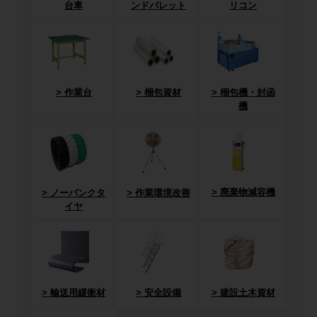
台車
ンドパレット
リコン
作業台
梱包資材
梱包機・封函
機
廃棄物減容機
ノーパンクタ
作業環境改善
イヤ
輸送用緩衝材
安全設備
建設土木資材