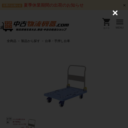
夏季休業期間の出荷のお知らせ
出荷のお知らせ
C
l
o
s
MENU
カート
e
全商品
製品から探す
台車・手押し台車