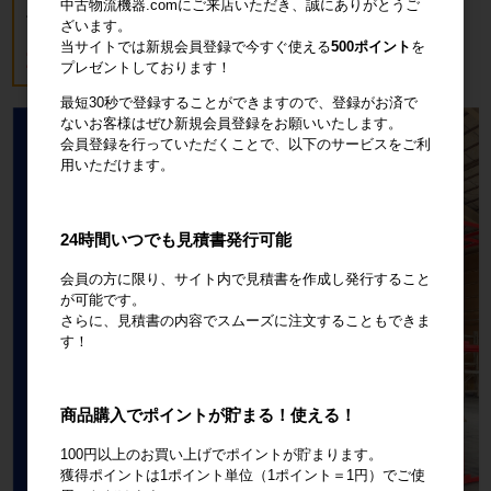
ト(樹脂底板) W850×D650×H1700mm
中古物流機器.comにご来店いただき、誠にありがとうご
ブルー
ざいます。
当サイトでは新規会員登録で今すぐ使える
500ポイント
を
18,700円
税込20,570円
プレゼントしております！
最短30秒で登録することができますので、登録がお済で
ないお客様はぜひ新規会員登録をお願いいたします。
会員登録を行っていただくことで、以下のサービスをご利
用いただけます。
24時間いつでも見積書発行可能
会員の方に限り、サイト内で見積書を作成し発行すること
が可能です。
さらに、見積書の内容でスムーズに注文することもできま
す！
商品購入でポイントが貯まる！使える！
100円以上のお買い上げでポイントが貯まります。
獲得ポイントは1ポイント単位（1ポイント＝1円）でご使