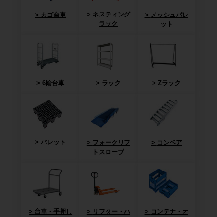
ネスティング
カゴ台車
メッシュパレ
ラック
ット
6輪台車
ラック
Zラック
パレット
フォークリフ
コンベア
トスロープ
台車・手押し
リフター・ハ
コンテナ・オ