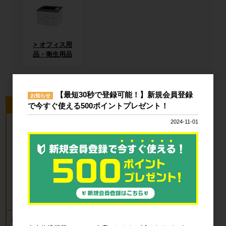
オフィス用
品・衛生用品
【最短30秒で登録可能！】新規会員登録
お知らせ
今回のピックアップ商品
で今すぐ使える500ポイントプレゼント！
2024-11-01
新品 カゴ台車 ロールボックスパレッ