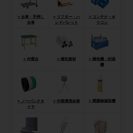
台車・手押し
リフター・ハ
コンテナ・オ
台車
ンドパレット
リコン
作業台
梱包資材
梱包機・封函
機
廃棄物減容機
ノーパンクタ
作業環境改善
イヤ