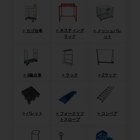
ネスティング
カゴ台車
メッシュパレ
ラック
ット
6輪台車
ラック
Zラック
パレット
フォークリフ
コンベア
トスロープ