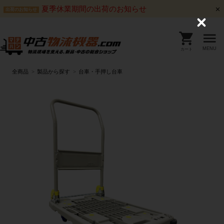
夏季休業期間の出荷のお知らせ
出荷のお知らせ
C
l
o
s
MENU
カート
e
全商品
製品から探す
台車・手押し台車