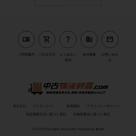
menu_book
shopping_cart
question_mark
corporate_fare
mail
ご利用案内
ご注文方法
よくあるご
会社概要
お問い合わ
質問
せ
運営会社：
フジテックス
利用規約
プライバシーポリシー
特定商取引法に基づく表記
古物営業法に基づく表記
FUJITEX All Rights Reserved.
Powered by
Bcart