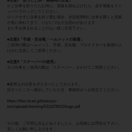
■注意7「折りたたみ・展開時の注意」
かご台車を折りたたむ時に、底板を跳ね上げたら、必ず底板をスト
ッパーでロックしてください。
ロックせずに台車を折り畳む場合、次回使用時に台車を開くと底板
が前に倒れてきて、けがにつながる恐れがあります。
また手を挟まれることのない様ご注意下さい。
■注意8「手袋・安全靴・ヘルメットの装着」
ご使用の際はヘルメット、手袋、安全靴、プロテクターを着用の上
けがに注意してご使用ください。
■注意9「ステーバーの使用」
カゴ台車をご使用の際は「ステーバー」をかけてご利用ください。
■使用上の注意をポスターにしております。
目立つところへ掲示していただき、事故防止へお役立てください。
https://files.bcart.jp/butsuryu-
test/uploads/itemimg/5311678012/kago.pdf
その他、ご不明な点などありましたら、お気軽にお問合せ下さい。
宜しくお願い申し上げます。