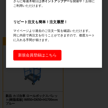
さらに毎週木曜日は
ポイントアップデー
を開催中！お得に
ご利用いただけます。
オフィス用
品・衛生用品
リピート注文も簡単！注文履歴！
マイページより過去のご注文一覧を確認いただけます。
同じ内容で再注文を行うことができますので、都度カート
に入れる手間が省けます。
今回のピックアップ商品
新規会員登録はこちら
新品 カゴ台車 ロールボックスパレッ
ト(樹脂底板) W850×D650×H1700mm
ブルー