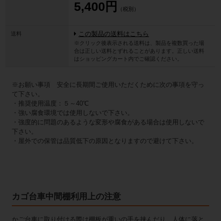
5,400円
（税別）
送料
この製品の送料はこちら
※クリック後表示される送料は、製品を複数買った場
合は正しい送料とずれることがあります。正しい送料
はショッピングカート内でご確認ください。
※お願い事項 安全に長期間ご使用いただくために次の事項を守っ
て下さい。
・推奨使用温度：５～40℃
・強い腐食環境では使用しないで下さい。
・強度的に問題のあるような変形や腐食がある場合は使用しないで
下さい。
・屋外での保管は品質低下の原因となりますので避けて下さい。
カゴ台車中間棚利用上の注意
かご台車に取り付ける際は棚板が重いの手を挟んだり、人体に落と