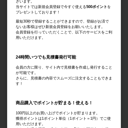
ざいます。
当サイトでは新規会員登録で今すぐ使える
500ポイント
を
プレゼントしております！
最短30秒で登録することができますので、登録がお済で
作業台
梱包資材
梱包機・封函
ないお客様はぜひ新規会員登録をお願いいたします。
機
会員登録を行っていただくことで、以下のサービスをご利
用いただけます。
24時間いつでも見積書発行可能
廃棄物減容機
ノーパンクタ
作業環境改善
会員の方に限り、サイト内で見積書を作成し発行すること
イヤ
が可能です。
さらに、見積書の内容でスムーズに注文することもできま
す！
商品購入でポイントが貯まる！使える！
輸送用緩衝材
安全設備
建設土木資材
100円以上のお買い上げでポイントが貯まります。
獲得ポイントは1ポイント単位（1ポイント＝1円）でご使
用いただけます。