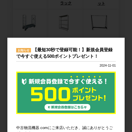
ラック
ット
6輪台車
ラック
Zラック
【最短30秒で登録可能！】新規会員登録
お知らせ
で今すぐ使える500ポイントプレゼント！
2024-11-01
パレット
フォークリフ
コンベア
トスロープ
台車・手押し
リフター・ハ
コンテナ・オ
台車
ンドパレット
リコン
中古物流機器.comにご来店いただき、誠にありがとうご