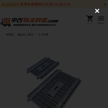
夏季休業期間の出荷のお知らせ
出荷のお知らせ
C
l
o
s
MENU
カート
e
全商品
製品から探す
カゴ台車