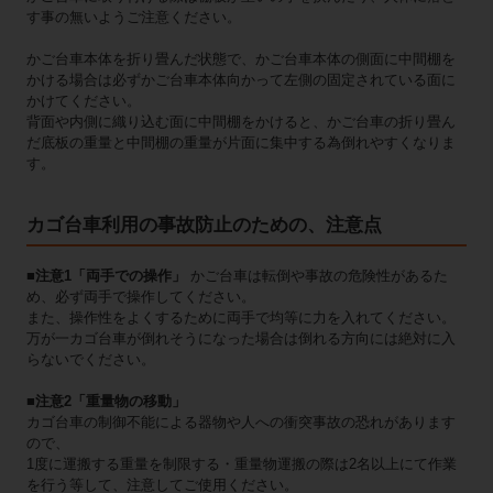
す事の無いようご注意ください。
かご台車本体を折り畳んだ状態で、かご台車本体の側面に中間棚を
かける場合は必ずかご台車本体向かって左側の固定されている面に
かけてください。
背面や内側に織り込む面に中間棚をかけると、かご台車の折り畳ん
だ底板の重量と中間棚の重量が片面に集中する為倒れやすくなりま
す。
カゴ台車利用の事故防止のための、注意点
■注意1「両手での操作」
かご台車は転倒や事故の危険性があるた
め、必ず両手で操作してください。
また、操作性をよくするために両手で均等に力を入れてください。
万が一カゴ台車が倒れそうになった場合は倒れる方向には絶対に入
らないでください。
■注意2「重量物の移動」
カゴ台車の制御不能による器物や人への衝突事故の恐れがあります
ので、
1度に運搬する重量を制限する・重量物運搬の際は2名以上にて作業
を行う等して、注意してご使用ください。