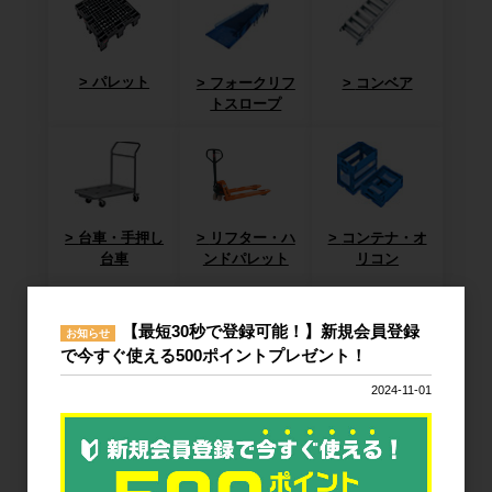
パレット
フォークリフ
コンベア
トスロープ
台車・手押し
リフター・ハ
コンテナ・オ
台車
ンドパレット
リコン
【最短30秒で登録可能！】新規会員登録
お知らせ
で今すぐ使える500ポイントプレゼント！
2024-11-01
作業台
梱包資材
梱包機・封函
機