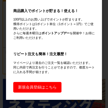
商品購入でポイントが貯まる！使える！
100円以上のお買い上げでポイントが貯まります。
獲得ポイントは1ポイント単位（1ポイント＝1円）でご使
用いただけます。
さらに毎週木曜日は
ポイントアップデー
を開催中！お得に
ご利用いただけます。
新品 カゴ台車 ロールボックスパレッ
リピート注文も簡単！注文履歴！
ト(樹脂底板) W850×D650×H1700mm
ブルー
マイページより過去のご注文一覧を確認いただけます。
18,700円
同じ内容で再注文を行うことができますので、都度カート
税込20,570円
に入れる手間が省けます。
新規会員登録はこちら