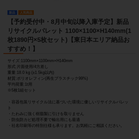
新品
人気商品
【予約受付中・8月中旬以降入庫予定】新品
リサイクルパレット 1100×1100×H140mm(1
枚1890円×5枚セット)【東日本エリア納品お
すすめ！】
サイズ:1100mm×1100mm×H140mm
形式:片面使用/4方差し
重量:18.0 kg (±1.5kg以内)
材質:ポリオレフィン(再生プラスチック99%)
平均荷重:1t用
※5枚1組セット
・容器包装リサイクル法に基づいた環境に優しいリサイクルパレッ
ト
・たわみに強く樹脂製に引けを取りません
・防虫防カビ処理不要で輸出用にも最適
・社名印刷等の特別仕様も承ります。お気軽にご相談ください。