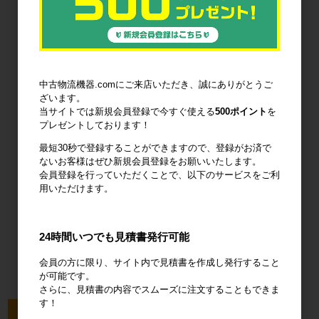
廃棄物減容機
ノーパンクタ
作業環境改善
イヤ
中古物流機器.comにご来店いただき、誠にありがとうご
ざいます。
当サイトでは新規会員登録で今すぐ使える
500ポイント
を
プレゼントしております！
輸送用緩衝材
安全設備
建設土木資材
最短30秒で登録することができますので、登録がお済で
ないお客様はぜひ新規会員登録をお願いいたします。
会員登録を行っていただくことで、以下のサービスをご利
用いただけます。
オフィス用
24時間いつでも見積書発行可能
品・衛生用品
会員の方に限り、サイト内で見積書を作成し発行すること
が可能です。
さらに、見積書の内容でスムーズに注文することもできま
す！
今回のピックアップ商品