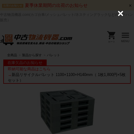
夏季休業期間の出荷のお知らせ
出荷のお知らせ
中古物流機器.com(カゴ台車/メッシュパレット/ネスティングラックなどのマテハン
C
l
販売）
o
s
e
MENU
カート
全商品
製品から探す
パレット
即納可能な商品はこちら
→
新品リサイクルパレット 1100×1100×H140mm（ 1枚1,800円×5枚
セット）