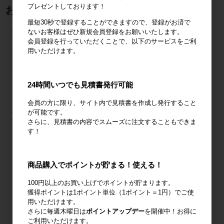
プレゼントしております！
おすすめ商品
最短30秒で登録することができますので、登録がお済で
ないお客様はぜひ新規会員登録をお願いいたします。
会員登録を行っていただくことで、以下のサービスをご利
用いただけます。
24時間いつでも見積書発行可能
会員の方に限り、サイト内で見積書を作成し発行すること
が可能です。
COOL FAN SPOT mini
パワフル冷風扇 150L
【隔週セール】パワフル
ひえっぴ～™
冷風扇 80L
さらに、見積書の内容でスムーズに注文することもできま
す！
328,000円〜
173,000円
76,800円
すべてのおすすめ商品を見る
商品購入でポイントが貯まる！使える！
100円以上のお買い上げでポイントが貯まります。
獲得ポイントは1ポイント単位（1ポイント＝1円）でご使
注目の特集
用いただけます。
さらに毎週木曜日は
ポイントアップデー
を開催中！お得に
ご利用いただけます。