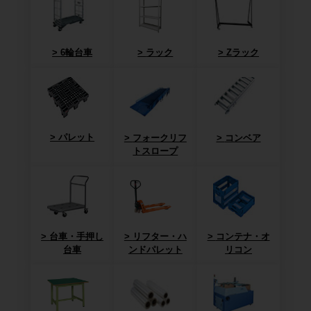
6輪台車
ラック
Zラック
パレット
フォークリフ
コンベア
トスロープ
台車・手押し
リフター・ハ
コンテナ・オ
台車
ンドパレット
リコン