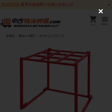
夏季休業期間の出荷のお知らせ
出荷のお知らせ
C
l
o
s
MENU
カート
e
全商品
製品から探す
ネスティングラック