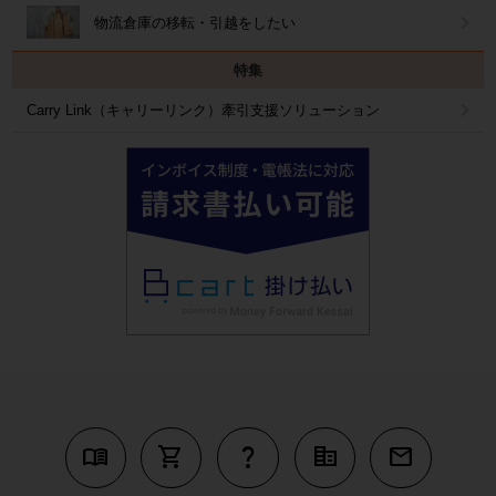
物流倉庫の移転・引越をしたい
特集
Carry Link（キャリーリンク）牽引支援ソリューション
menu_book
shopping_cart
question_mark
corporate_fare
mail