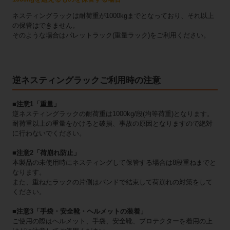
ネスティングラックは耐荷重が1000kgまでとなっており、それ以上
の保管はできません。
そのような場合はパレットラック(重量ラック)をご利用ください。
逆ネスティングラックご利用時の注意
■注意1「重量」
逆ネスティングラックの耐荷重は1000kg/段(均等荷重)となります。
耐荷重以上の重量をかけると破損、事故の原因となりますので絶対
に行わないでください。
■注意2「荷崩れ防止」
本製品の未使用時にネスティングして保管する場合は8段重ねまでと
なります。
また、重ねたラックの片側はバンドで結束して荷崩れの対策をして
ください。
■注意3「手袋・安全靴・ヘルメットの装着」
ご使用の際はヘルメット、手袋、安全靴、プロテクターを着用の上