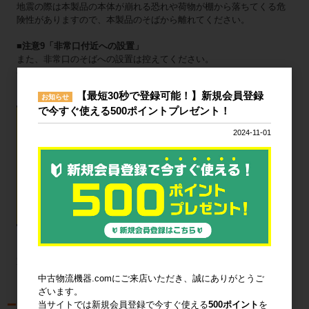
地震の際は本製品の本体が崩れる恐れや荷物が棚から落ちてくる危
険性がありますので、本製品のそばから離れてください。
■注意9「非常口付近への設置」
また、非常口のそばへの設置は控えてください。
有事の際に本製品が避難経路をふさぐ恐れがあります。
【最短30秒で登録可能！】新規会員登録
お知らせ
で今すぐ使える500ポイントプレゼント！
■使用上の注意をポスターにしております。
目立つところへ掲示していただき、事故防止
2024-11-01
へお役立てください。
https://files.bcart.jp/butsuryu-
test/uploads/itemimg/5337012006/gyaku_nes
ting.pdf
その他、ご不明な点などありましたら、お気軽にお問合せ下さい。
宜しくお願い申し上げます。
中古物流機器.comにご来店いただき、誠にありがとうご
ざいます。
当サイトでは新規会員登録で今すぐ使える
500ポイント
を