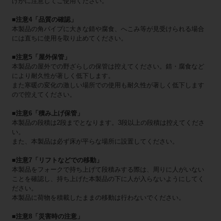
けがに注意してご使用ください。
■注意4「品質の確認」
本製品の角パイプに大きな錆や腐食、へこみ等が見受けられる場合
には直ちに使用を取り止めてください。
■注意5「屋外保管」
本製品の屋外での野ざらしの保管は控えてください。錆・腐食など
により耐久性が著しく低下します。
また寒暖の変化の激しい場所での使用も耐久性が著しく低下します
ので控えてください。
■注意6「積み上げ保管」
本製品の段積は2段までとなります。3段以上の段積は控えてくださ
い。
また、本製品は必ず床が平らな場所に設置してください。
■注意7「リフトなどでの移動」
本製品をフォークで持ち上げて段積みする際は、周りに人がいない
ことを確認し、持ち上げた本製品の下に人が入らないようにしてく
ださい。
本製品に荷物を積載したままの移動は行わないでください。
■注意8「災害時の注意」