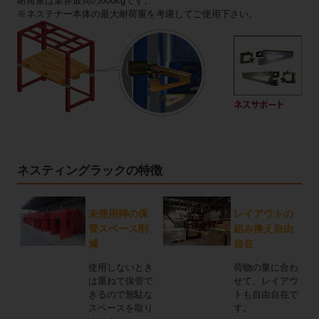
耐荷重は業界最高の600kgです。
※ネステナー本体の最大耐荷重を考慮してご使用下さい。
ネスティングラックの特徴
未使用時の保
レイアウトの
管スペース削
組み換え自由
減
自在
使用しないとき
荷物の量に合わ
は重ねて保管で
せて、レイアウ
きるので無駄な
トも自由自在で
スペースを取り
す。