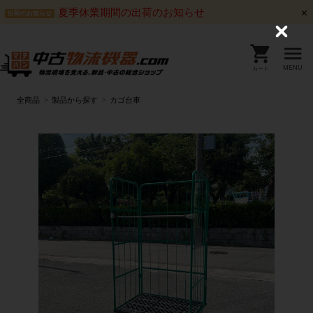
夏季休業期間の出荷のお知らせ
出荷のお知らせ
C
l
o
s
MENU
カート
e
全商品
製品から探す
カゴ台車