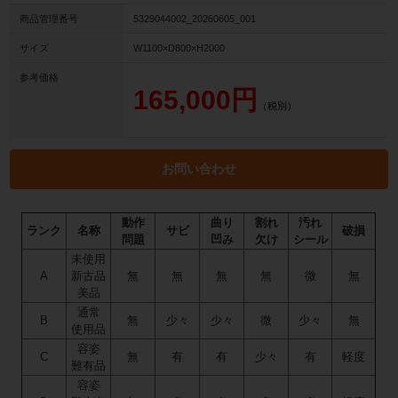
商品管理番号
5329044002_20260605_001
サイズ
W1100×D800×H2000
参考価格
165,000円
（税別）
お問い合わせ
動作
曲り
割れ
汚れ
ランク
名称
サビ
破損
問題
凹み
欠け
シール
未使用
A
新古品
無
無
無
無
微
無
美品
通常
B
無
少々
少々
微
少々
無
使用品
容姿
C
無
有
有
少々
有
軽度
難有品
容姿