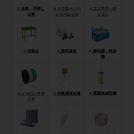
台車・手押し
リフター・ハ
コンテナ・オ
台車
ンドパレット
リコン
作業台
梱包資材
梱包機・封函
機
廃棄物減容機
ノーパンクタ
作業環境改善
イヤ