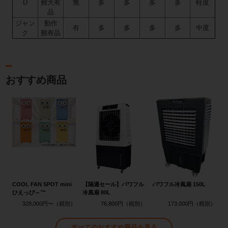
D
難大有
無
多
多
多
多
軽度
品
ジャン
動作
有
多
多
多
多
中度
ク
難有品
おすすめ商品
COOL FAN SPOT mini
【隔週セール】パワフル
パワフル冷風扇 150L
ひえっぴ～™
冷風扇 80L
328,000円〜
76,800円
173,000円
すべてのおすすめ商品を見る