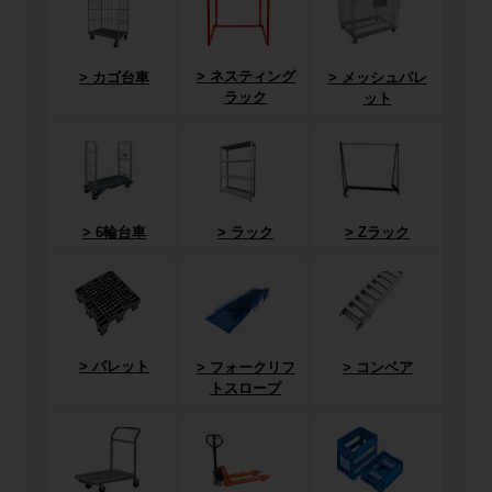
ネスティング
カゴ台車
メッシュパレ
ラック
ット
6輪台車
ラック
Zラック
パレット
フォークリフ
コンベア
トスロープ