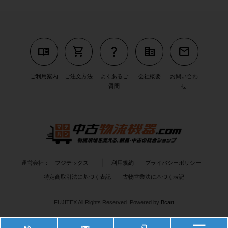
menu_book
shopping_cart
question_mark
corporate_fare
mail
ご利用案内
ご注文方法
よくあるご
会社概要
お問い合わ
質問
せ
運営会社：
フジテックス
利用規約
プライバシーポリシー
特定商取引法に基づく表記
古物営業法に基づく表記
FUJITEX All Rights Reserved.
Powered by
Bcart