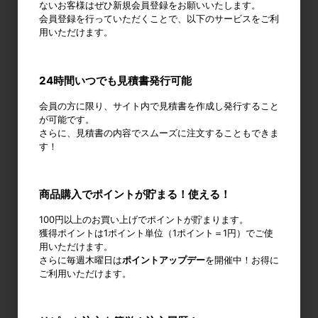
ないお客様はぜひ新規会員登録をお願いいたします。
会員登録を行っていただくことで、以下のサービスをご利
今回のピックアップ商品
用いただけます。
24時間いつでも見積書発行可能
会員の方に限り、サイト内で見積書を作成し発行すること
が可能です。
さらに、見積書の内容でスムーズに注文することもできま
す！
新品 カゴ台車 ロールボックスパレット
商品購入でポイントが貯まる！使える！
(樹脂底板) W850×D650×H1700mm
ブルー
100円以上のお買い上げでポイントが貯まります。
18,700円
獲得ポイントは1ポイント単位（1ポイント＝1円）でご使
税込20,570円
用いただけます。
さらに毎週木曜日は
ポイントアップデー
を開催中！お得に
ご利用いただけます。