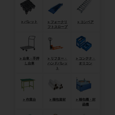
パレット
フォークリ
コンベア
フトスロープ
台車・手押
リフター・
コンテナ・
し台車
ハンドパレッ
オリコン
ト
作業台
梱包資材
梱包機・封
函機