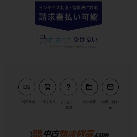
menu_book
shopping_cart
question_mark
corporate_fare
mail
ご利用案内
ご注文方法
よくあるご
会社概要
お問い合わ
質問
せ