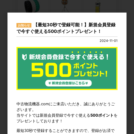
廃棄物減容
ノーパンク
作業環境改
【最短30秒で登録可能！】新規会員登録
お知らせ
機
タイヤ
善
で今すぐ使える500ポイントプレゼント！
2024-11-01
輸送用緩衝
安全設備
建設土木資
材
材
中古物流機器.comにご来店いただき、誠にありがとうご
オフィス用
ざいます。
品・衛生用品
当サイトでは新規会員登録で今すぐ使える
500ポイント
を
プレゼントしております！
最短30秒で登録することができますので、登録がお済で