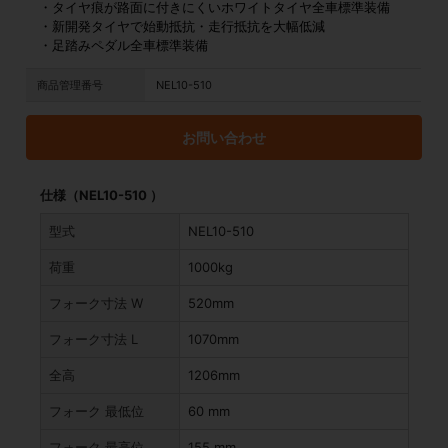
・タイヤ痕が路面に付きにくいホワイトタイヤ全車標準装備
・新開発タイヤで始動抵抗・走行抵抗を大幅低減
・足踏みペダル全車標準装備
商品管理番号
NEL10-510
お問い合わせ
仕様（NEL10-510 ）
型式
NEL10-510
荷重
1000kg
フォーク寸法 W
520mm
フォーク寸法 L
1070mm
全高
1206mm
フォーク 最低位
60 mm
フォーク 最高位
155 mm