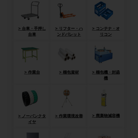
台車・手押し
リフター・ハ
コンテナ・オ
台車
ンドパレット
リコン
作業台
梱包資材
梱包機・封函
機
廃棄物減容機
ノーパンクタ
作業環境改善
イヤ