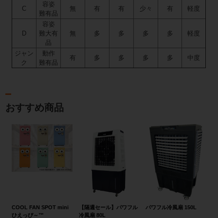
容姿
C
無
有
有
少々
有
軽度
難有品
容姿
D
難大有
無
多
多
多
多
軽度
品
ジャン
動作
有
多
多
多
多
中度
ク
難有品
おすすめ商品
COOL FAN SPOT mini
【隔週セール】パワフル
パワフル冷風扇 150L
ひえっぴ～™
冷風扇 80L