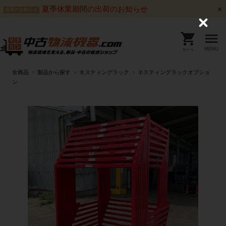
夏季休業期間の出荷のお知らせ
出荷のお知らせ
C
l
o
s
MENU
カート
e
全商品
製品から探す
ネスティングラック
ネスティングラックオプショ
ン