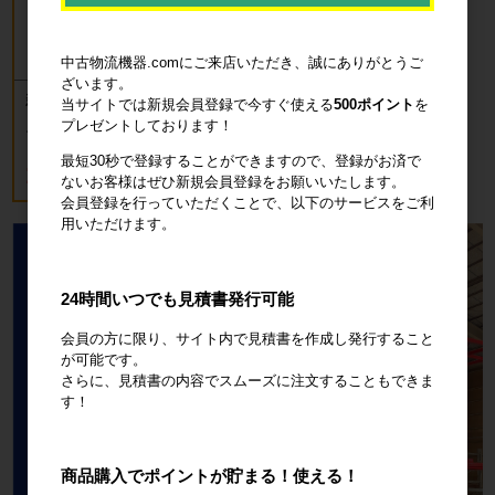
中古物流機器.comにご来店いただき、誠にありがとうご
ざいます。
新品 カゴ台車 ロールボックスパレッ
当サイトでは新規会員登録で今すぐ使える
500ポイント
を
ト(樹脂底板) W850×D650×H1700mm
プレゼントしております！
ブルー
最短30秒で登録することができますので、登録がお済で
18,700円
税込20,570円
ないお客様はぜひ新規会員登録をお願いいたします。
会員登録を行っていただくことで、以下のサービスをご利
用いただけます。
24時間いつでも見積書発行可能
会員の方に限り、サイト内で見積書を作成し発行すること
が可能です。
さらに、見積書の内容でスムーズに注文することもできま
す！
商品購入でポイントが貯まる！使える！