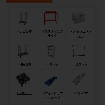
ネスティング
カゴ台車
メッシュパレ
ラック
ット
6輪台車
ラック
Zラック
パレット
フォークリフ
コンベア
トスロープ