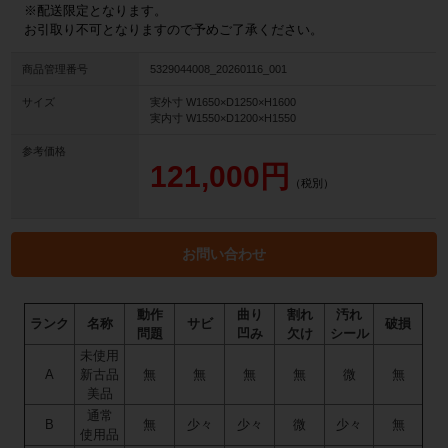
※配送限定となります。
お引取り不可となりますので予めご了承ください。
商品管理番号
5329044008_20260116_001
サイズ
実外寸 W1650×D1250×H1600
実内寸 W1550×D1200×H1550
参考価格
121,000円
（税別）
お問い合わせ
動作
曲り
割れ
汚れ
ランク
名称
サビ
破損
問題
凹み
欠け
シール
未使用
A
新古品
無
無
無
無
微
無
美品
通常
B
無
少々
少々
微
少々
無
使用品