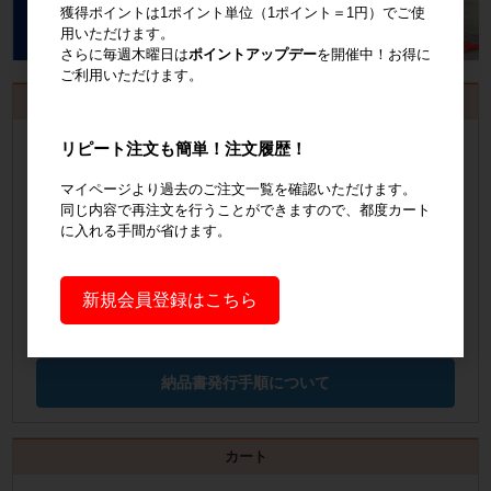
獲得ポイントは1ポイント単位（1ポイント＝1円）でご使
用いただけます。
さらに毎週木曜日は
ポイントアップデー
を開催中！お得に
ご利用いただけます。
お見積書・納品書発行のご案内
会員登録
するといつでも発行可能！
リピート注文も簡単！注文履歴！
マイページより過去のご注文一覧を確認いただけます。
会員登録はこちら
同じ内容で再注文を行うことができますので、都度カート
に入れる手間が省けます。
見積書の発行手順についてご案内
見積書発行手順について
新規会員登録はこちら
納品書の発行手順についてご案内
納品書発行手順について
カート