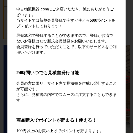
中古物流機器.comにご来店いただき、誠にありがとうご
新品 カゴ台車 ロールボックスパレッ
ざいます。
ト(樹脂底板) W850×D650×H1700mm
当サイトでは新規会員登録で今すぐ使える
500ポイント
を
ブルー
プレゼントしております！
18,700円
税込20,570円
最短30秒で登録することができますので、登録がお済で
ないお客様はぜひ新規会員登録をお願いいたします。
会員登録を行っていただくことで、以下のサービスをご利
用いただけます。
24時間いつでも見積書発行可能
会員の方に限り、サイト内で見積書を作成し発行すること
が可能です。
さらに、見積書の内容でスムーズに注文することもできま
す！
商品購入でポイントが貯まる！使える！
100円以上のお買い上げでポイントが貯まります。