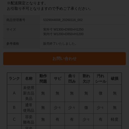
※配送限定となります。
お引取り不可となりますので予めご了承ください。
商品管理番号
5329044008_20260116_002
サイズ
実外寸 W1300×D900×H1250
実内寸 W1200×D850×H1200
参考価格
販売終了いたしました。
お問い合わせ
動作
曲り
割れ
汚れ
ランク
名称
サビ
破損
問題
凹み
欠け
シール
未使用
A
新古品
無
無
無
無
微
無
美品
通常
B
無
少々
少々
微
少々
無
使用品
容姿
C
無
有
有
少々
有
軽度
難有品
容姿