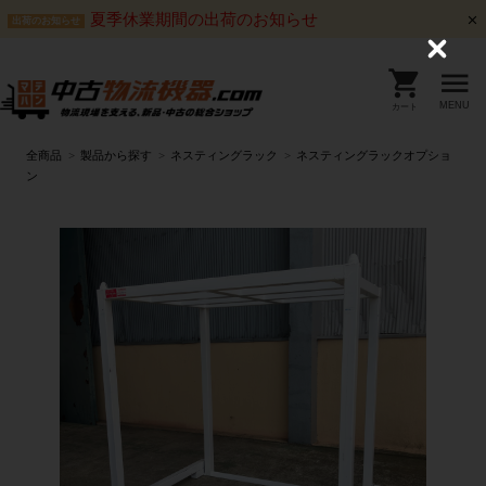
夏季休業期間の出荷のお知らせ
出荷のお知らせ
C
l
o
s
MENU
カート
e
全商品
製品から探す
ネスティングラック
ネスティングラックオプショ
ン