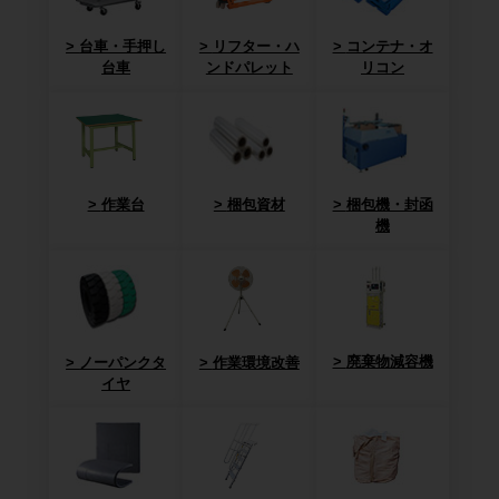
台車・手押し
リフター・ハ
コンテナ・オ
台車
ンドパレット
リコン
作業台
梱包資材
梱包機・封函
機
廃棄物減容機
ノーパンクタ
作業環境改善
イヤ