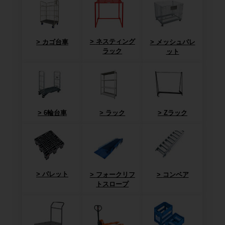
ネスティング
カゴ台車
メッシュパレ
ラック
ット
6輪台車
ラック
Zラック
パレット
フォークリフ
コンベア
トスロープ