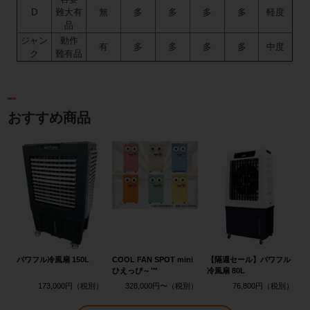
D
難大有
無
多
多
多
多
軽度
品
ジャン
動作
有
多
多
多
多
中度
ク
難有品
おすすめ商品
パワフル冷風扇 150L
COOL FAN SPOT mini
【隔週セール】パワフル
ひえっぴ～™
冷風扇 80L
173,000円
328,000円〜
76,800円