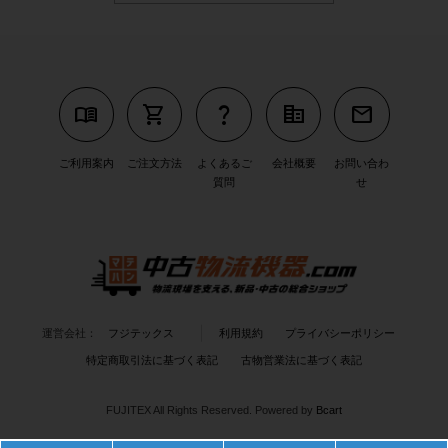
menu_book
shopping_cart
question_mark
corporate_fare
mail
ご利用案内
ご注文方法
よくあるご
会社概要
お問い合わ
質問
せ
運営会社：
フジテックス
利用規約
プライバシーポリシー
特定商取引法に基づく表記
古物営業法に基づく表記
FUJITEX All Rights Reserved.
Powered by
Bcart