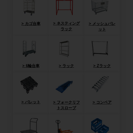
ネスティング
カゴ台車
メッシュパレ
ラック
ット
6輪台車
ラック
Zラック
パレット
フォークリフ
コンベア
トスロープ