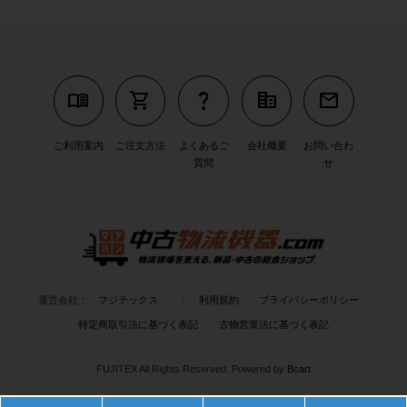
menu_book
shopping_cart
question_mark
corporate_fare
mail
ご利用案内
ご注文方法
よくあるご
会社概要
お問い合わ
質問
せ
運営会社：
フジテックス
利用規約
プライバシーポリシー
特定商取引法に基づく表記
古物営業法に基づく表記
FUJITEX All Rights Reserved.
Powered by
Bcart