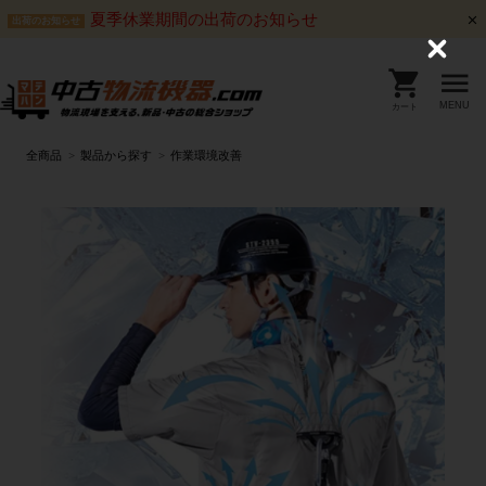
夏季休業期間の出荷のお知らせ
出荷のお知らせ
C
l
o
s
MENU
カート
e
全商品
製品から探す
作業環境改善