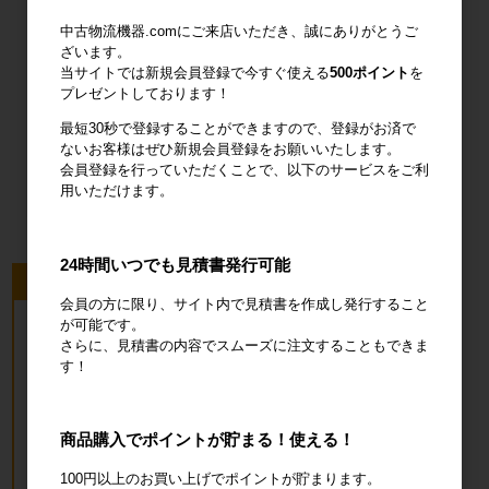
輸送用緩衝材
安全設備
建設土木資材
中古物流機器.comにご来店いただき、誠にありがとうご
ざいます。
当サイトでは新規会員登録で今すぐ使える
500ポイント
を
プレゼントしております！
最短30秒で登録することができますので、登録がお済で
ないお客様はぜひ新規会員登録をお願いいたします。
オフィス用
会員登録を行っていただくことで、以下のサービスをご利
品・衛生用品
用いただけます。
24時間いつでも見積書発行可能
今回のピックアップ商品
会員の方に限り、サイト内で見積書を作成し発行すること
が可能です。
さらに、見積書の内容でスムーズに注文することもできま
す！
商品購入でポイントが貯まる！使える！
100円以上のお買い上げでポイントが貯まります。