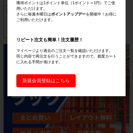
獲得ポイントは1ポイント単位（1ポイント＝1円）でご使
用いただけます。
新品 カゴ台車 ロールボックスパレッ
さらに毎週木曜日は
ポイントアップデー
を開催中！お得に
ト(樹脂底板) W850×D650×H1700mm
ご利用いただけます。
ブルー
18,700円
税込20,570円
リピート注文も簡単！注文履歴！
マイページより過去のご注文一覧を確認いただけます。
同じ内容で再注文を行うことができますので、都度カート
に入れる手間が省けます。
新規会員登録はこちら