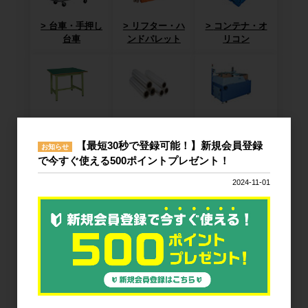
台車・手押し
リフター・ハ
コンテナ・オ
台車
ンドパレット
リコン
作業台
梱包資材
梱包機・封函
機
【最短30秒で登録可能！】新規会員登録
お知らせ
で今すぐ使える500ポイントプレゼント！
2024-11-01
廃棄物減容機
ノーパンクタ
作業環境改善
イヤ