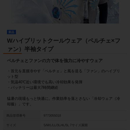
新品
Wハイブリットクールウェア（ペルチェ×フ
ァン）半袖タイプ
ペルチェとファンの力で体を強力に冷やすウェア
・首元を直接冷やす「ペルチェ」と風を送る「ファン」のハイブリ
ット型
・気温40℃近い環境でも高い冷却効果を発揮
・バッチリーは最大7時間継続
猛暑の現場もっと快適に。作業効率を落とさない「冷却ウェア（冷
却服）」です。
商品管理番号
9773055018
サイズ
S/M/L/LL/3L/4L/5L 7サイズ展開