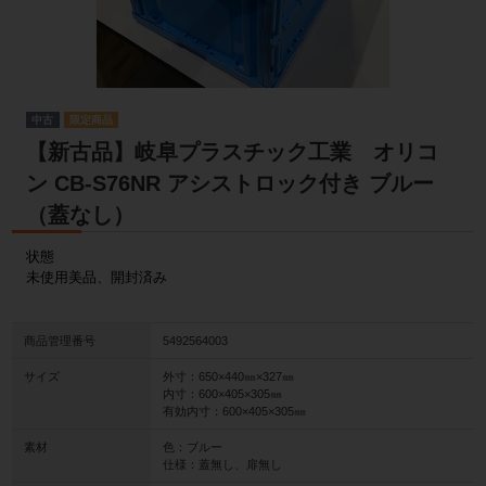
中古
【新古品】岐阜プラスチック工業 オリコ
ン CB-S76NR アシストロック付き ブルー
（蓋なし）
状態
未使用美品、開封済み
商品管理番号
5492564003
サイズ
外寸：650×440㎜×327㎜
内寸：600×405×305㎜
有効内寸：600×405×305㎜
素材
色：ブルー
仕様：蓋無し、扉無し