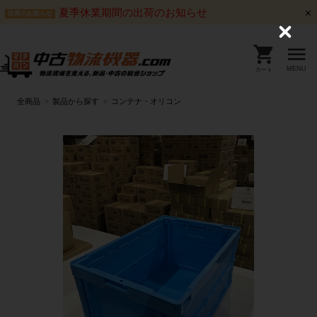
夏季休業期間の出荷のお知らせ
出荷のお知らせ
C
l
o
s
MENU
カート
e
全商品
製品から探す
コンテナ・オリコン