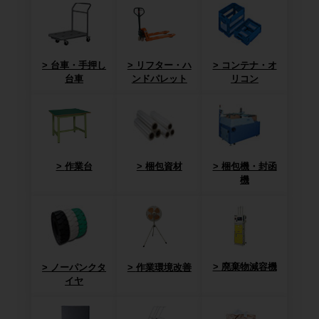
台車・手押し
リフター・ハ
コンテナ・オ
台車
ンドパレット
リコン
作業台
梱包資材
梱包機・封函
機
廃棄物減容機
ノーパンクタ
作業環境改善
イヤ