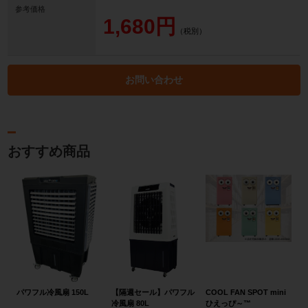
参考価格
1,680円
（税別）
お問い合わせ
おすすめ商品
パワフル冷風扇 150L
【隔週セール】パワフル
COOL FAN SPOT mini
冷風扇 80L
ひえっぴ～™