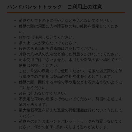
ハンドパレットトラック ご利用上の注意
荷物やリフトの下に手や足などを入れないでください。
移動の際は周囲に人や障害物の無い経路を設定してくださ
い。
傾斜では使用しないでください。
爪の上に人が乗らないでください。
段差のある場所を通る際は注意してください。
片側の爪や爪の先端など偏った荷重をかけないでください。
耐水使用ではございません。水回りや湿気の多い場所でのご
使用はお控えください。
また、常温の環境にてご使用ください。急激な温度変化を伴
う環境でのご使用は製品の早期劣化を引き起こします。
移動の際、回転する車輪で手や足なども巻き込まないように
ご注意ください。
改造は行わないでください。
不安定な荷物の運搬は行わないでください。荷崩れを起こす
危険があります。
最大積載荷重を超えた重量の荷物運搬は行わないようにして
ください。
荷物をのせたままハンドパレットトラックを放置しないでく
ださい。何かの拍子に動いてしまう恐れがあります。