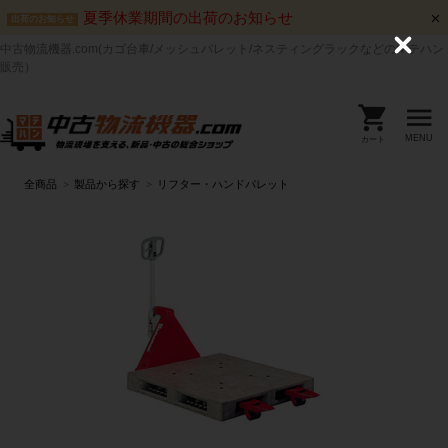
夏季休業期間の出荷のお知らせ
出荷のお知らせ
中古物流機器.com(カゴ台車/メッシュパレット/ネスティングラックなどのマテハン
C
l
販売）
o
s
e
MENU
カート
全商品
製品から探す
リフター・ハンドパレット