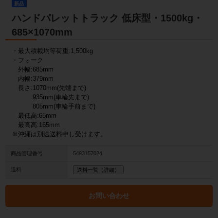
新品
ハンドパレットトラック 低床型・1500kg・
685×1070mm
・最大積載均等荷重:1,500kg
・フォーク
外幅:685mm
内幅:379mm
長さ:1070mm(先端まで)
935mm(車輪先まで)
805mm(車輪手前まで)
最低高:65mm
最高高:165mm
※沖縄は別途送料申し受けます。
商品管理番号
5493157024
送料
送料一覧（詳細）
お問い合わせ