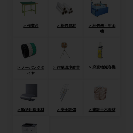
作業台
梱包資材
梱包機・封函
機
廃棄物減容機
ノーパンクタ
作業環境改善
イヤ
輸送用緩衝材
安全設備
建設土木資材