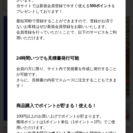
ざいます。
18,700円
税込20,570円
当サイトでは新規会員登録で今すぐ使える
500ポイント
を
プレゼントしております！
最短30秒で登録することができますので、登録がお済で
ないお客様はぜひ新規会員登録をお願いいたします。
会員登録を行っていただくことで、以下のサービスをご利
用いただけます。
24時間いつでも見積書発行可能
会員の方に限り、サイト内で見積書を作成し発行すること
が可能です。
さらに、見積書の内容でスムーズに注文することもできま
す！
商品購入でポイントが貯まる！使える！
100円以上のお買い上げでポイントが貯まります。
獲得ポイントは1ポイント単位（1ポイント＝1円）でご使
用いただけます。
お見積書・納品書発行のご案内