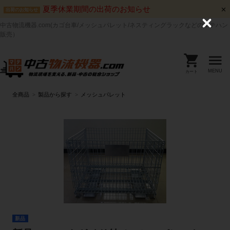
夏季休業期間の出荷のお知らせ
出荷のお知らせ
中古物流機器.com(カゴ台車/メッシュパレット/ネスティングラックなどのマテハン
C
l
販売）
o
s
e
MENU
カート
全商品
製品から探す
メッシュパレット
新品