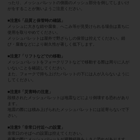
ったり、メッシュパレットの側面のメッシュ部分を倒してしまいけ
がをすることが無いようご注意ください。
■注意6「品質と保管時の確認」
メッシュに大きな錆や腐食、へこみ等が見受けられる場合は直ちに
使用を取りやめてください。
メッシュパレットは屋外で野ざらしの保管は控えてください。錆
び・腐食などにより耐久性が著しく低下します。
■注意7「リフトなどでの移動」
メッシュパレットをフォークリフトなどで移動する際は周りに人が
いないことを確認してください。
また、フォークで持ち上げたパレットの下には人が入らないように
してください。
■注意8「災害時の注意」
段積されたメッシュパレットは地震などにより倒壊する恐れがあり
ます。
地震の際には積み上げられたメッシュパレットには近寄らないで下
さい。
■注意9「非常口付近への設置」
非常口のそばへの設置は控えてください。
有事の際にメッシュパレットが避難経路をふさぐ恐れがあります。