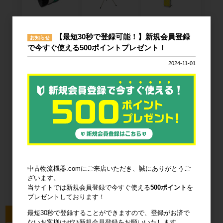
廃棄物減容機
ノーパンクタ
作業環境改善
イヤ
【最短30秒で登録可能！】新規会員登録
お知らせ
で今すぐ使える500ポイントプレゼント！
2024-11-01
輸送用緩衝材
安全設備
建設土木資材
オフィス用
品・衛生用品
中古物流機器.comにご来店いただき、誠にありがとうご
ざいます。
当サイトでは新規会員登録で今すぐ使える
500ポイント
を
プレゼントしております！
最短30秒で登録することができますので、登録がお済で
今回のピックアップ商品
ないお客様はぜひ新規会員登録をお願いいたします。