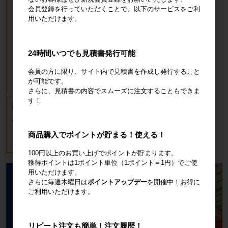
会員登録を行っていただくことで、以下のサービスをご利
用いただけます。
24時間いつでも見積書発行可能
会員の方に限り、サイト内で見積書を作成し発行すること
が可能です。
さらに、見積書の内容でスムーズに注文することもできま
す！
新品 カゴ台車 ロールボックスパレッ
ト(樹脂底板) W850×D650×H1700mm
ブルー
商品購入でポイントが貯まる！使える！
18,700円
税込20,570円
100円以上のお買い上げでポイントが貯まります。
獲得ポイントは1ポイント単位（1ポイント＝1円）でご使
用いただけます。
さらに毎週木曜日は
ポイントアップデー
を開催中！お得に
ご利用いただけます。
リピート注文も簡単！注文履歴！