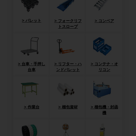
パレット
フォークリフ
コンベア
トスロープ
台車・手押し
リフター・ハ
コンテナ・オ
台車
ンドパレット
リコン
作業台
梱包資材
梱包機・封函
機