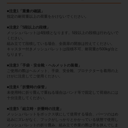
■注意1「重量の確認」
指定の耐荷重以上の荷重をかけないでください。
■注意2「5段以上の段積」
メッシュパレットは4段積となります。5段以上の段積は行わないで
ください。
組み立てて段積している場合、全面扉の開放は控えてください。
キャスター付きメッシュパレットは段積不可、耐荷重が500kg/台と
なります。
■注意3「手袋・安全靴・ヘルメットの装着」
ご使用の際はヘルメット、手袋、安全靴、プロテクターを着用の上
けがに注意してご使用ください。
■注意4「折畳時の保管」
未使用時に折り畳んで重ねる場合はバンド等で固定して荷崩れには
十分注意してください。
■注意5「組立時・折畳時の注意」
メッシュパレットをボックス状にして使用する場合、パーツのはめ
込みにズレがなく、フックがしっかりとかかっている状態で使用し
メッシュパレットの折り畳み、組み立て作業の際は手を挟んでしま