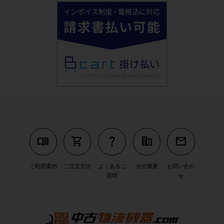
menu_book
shopping_cart
question_mark
corporate_fare
mail
ご利用案内
ご注文方法
よくあるご
会社概要
お問い合わ
質問
せ