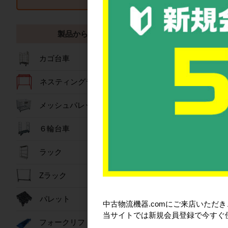
■注意5「フォーク
フォークリフトで
製品から探す
カゴ台車
ネスティングラック
メッシュパレット
６輪台車
ラック
その他、ご不明な
Zラック
パレット
中古物流機器.comにご来店いただ
当サイトでは新規会員登録で今すぐ
おすすめ商
フォークリフトスロープ