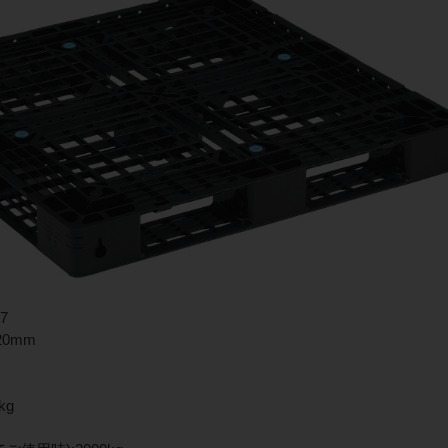
7
20mm
kg