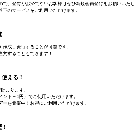
すので、登録がお済でないお客様はぜひ新規会員登録をお願いいたし
以下のサービスをご利用いただけます。
能
を作成し発行することが可能です。
注文することもできます！
mini ひえっ
パワフル冷風扇 150L
【隔週セール】パワフル冷風
扇 80L
！使える！
円〜
173,000円
76,800円
が貯まります。
イント＝1円）でご使用いただけます。
すべてのおすすめ商品を見
デー
を開催中！お得にご利用いただけます。
歴！
注目の特集