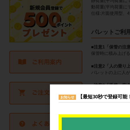
静荷重(平均荷重にてご
動荷重(平均荷重にてご
仕様:片面使用型、
パレットご利
■注意1「保管の注
保管時に積み上げ
■注意2「人の乗り
パレットの上に人
■注意3「手袋・安
ご使用の際はヘル
【最短30秒で登録可能
お知らせ
■注意3「荷物の置
一点に荷重が集中
■注意4「屋外保管
寒暖差の激しい場