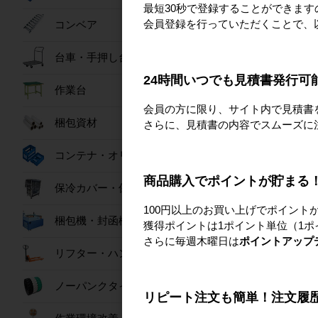
最短30秒で登録することができま
会員登録を行っていただくことで、
コンベア
台車・手押し台車
24時間いつでも見積書発行可
作業台
会員の方に限り、サイト内で見積書
梱包資材
さらに、見積書の内容でスムーズに
コンテナ・オリコン
COOL FAN SPOT 
ぴ～™
商品購入でポイントが貯まる
保冷カバー・保冷ボックス
328,000
100円以上のお買い上げでポイント
梱包機・封函機
獲得ポイントは1ポイント単位（1ポ
さらに毎週木曜日は
ポイントアップ
リフター・ハンドパレット
ノーパンクタイヤ
リピート注文も簡単！注文履