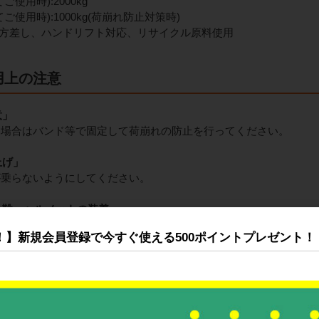
使用時):2000kg
使用時):1000kg(荷崩れ防止対策時)
4方差し、ハンドリフト対応、リサイクル原料使用
用上の注意
意」
る場合はバンド等で固定して荷崩れの防止を行ってください。
上げ」
が乗らないようにしてください。
全靴・ヘルメットの装着」
メット、手袋、安全靴、プロテクターを着用の上けがに注意してご
！】新規会員登録で今すぐ使える500ポイントプレゼント！
き方」
するような荷物の置き方はしないでください。
」
所では使用しないで下さい。パレットの耐久性が著しく低下します