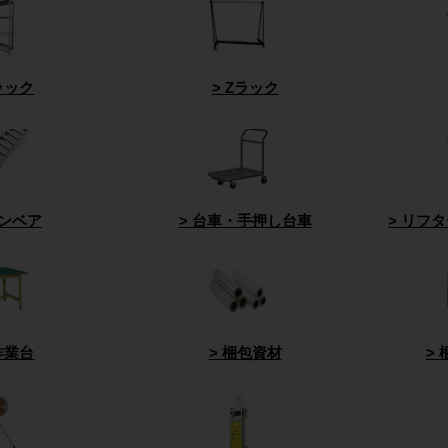
ラック
Zラック
ンベア
台車・手押し台車
リフタ
作業台
梱包資材