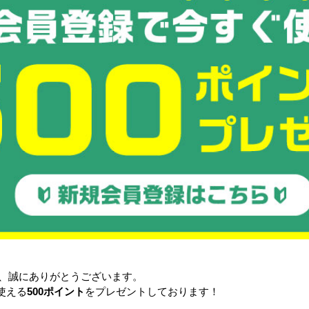
リフト使用時」
パレットを持ち上げる場合は、パレットの下に人が入らないよう
■使用上の注意をポスターにしております。
目立つところへ掲示していただき、事故防止へお役立てください
https://files.bcart.jp/butsuryu-test/uploads/itemimg/5493447108/palet.
点などありましたら、お気軽にお問合せ下さい。宜しくお願い申し
き、誠にありがとうございます。
使える
500ポイント
をプレゼントしております！
品