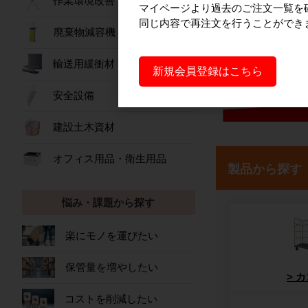
作業環境改善
マイページより過去のご注文一覧を
同じ内容で再注文を行うことができ
廃棄物減容機
輸送用緩衝材
新規会員登録はこちら
安全設備
建設土木資材
オフィス用品・衛生用品
製品から探す
悩み・課題から探す
楽にモノを運びたい
保管量を増やしたい
カ
コストを削減したい