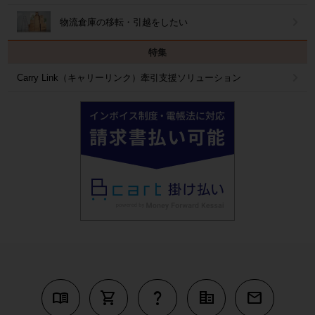
物流倉庫の移転・引越をしたい
特集
Carry Link（キャリーリンク）牽引支援ソリューション
menu_book
shopping_cart
question_mark
corporate_fare
mail