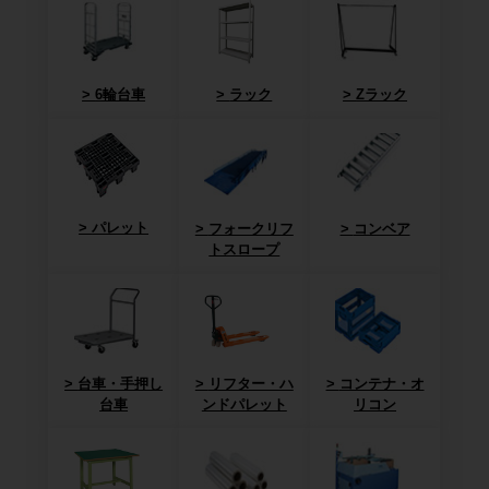
6輪台車
ラック
Zラック
パレット
フォークリフ
コンベア
トスロープ
台車・手押し
リフター・ハ
コンテナ・オ
台車
ンドパレット
リコン