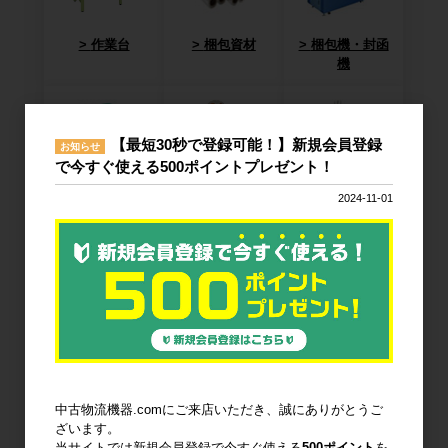
作業台
梱包資材
梱包機・封函
機
【最短30秒で登録可能！】新規会員登録
お知らせ
で今すぐ使える500ポイントプレゼント！
廃棄物減容機
ノーパンクタ
作業環境改善
2024-11-01
イヤ
輸送用緩衝材
安全設備
建設土木資材
中古物流機器.comにご来店いただき、誠にありがとうご
ざいます。
当サイトでは新規会員登録で今すぐ使える
500ポイント
を