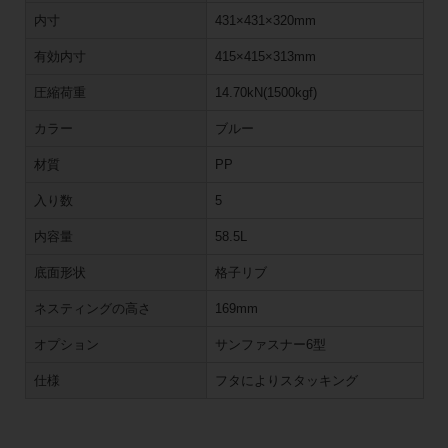
内寸
431×431×320mm
有効内寸
415×415×313mm
圧縮荷重
14.70kN(1500kgf)
カラー
ブルー
材質
PP
入り数
5
内容量
58.5L
底面形状
格子リブ
ネスティングの高さ
169mm
オプション
サンファスナー6型
仕様
フタによりスタッキング