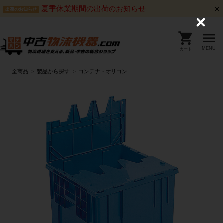
夏季休業期間の出荷のお知らせ
出荷のお知らせ
C
l
o
s
MENU
カート
e
全商品
製品から探す
コンテナ・オリコン