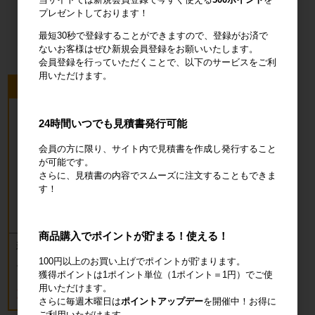
オフィス用
プレゼントしております！
品・衛生用品
最短30秒で登録することができますので、登録がお済で
ないお客様はぜひ新規会員登録をお願いいたします。
会員登録を行っていただくことで、以下のサービスをご利
用いただけます。
今回のピックアップ商品
24時間いつでも見積書発行可能
会員の方に限り、サイト内で見積書を作成し発行すること
が可能です。
さらに、見積書の内容でスムーズに注文することもできま
す！
商品購入でポイントが貯まる！使える！
新品 カゴ台車 ロールボックスパレッ
ト(樹脂底板) W850×D650×H1700mm
100円以上のお買い上げでポイントが貯まります。
ブルー
獲得ポイントは1ポイント単位（1ポイント＝1円）でご使
18,700円
用いただけます。
税込20,570円
さらに毎週木曜日は
ポイントアップデー
を開催中！お得に
ご利用いただけます。