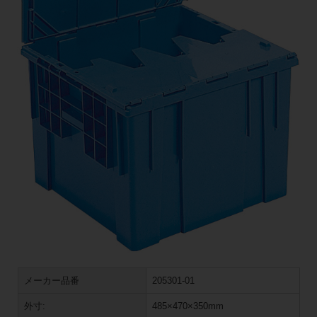
メーカー品番
205301-01
外寸:
485×470×350mm