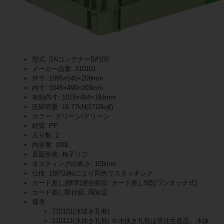
型式: SNコンテナーB#100
メーカー品番: 210101
外寸: 1095×540×209mm
内寸: 1045×490×203mm
有効内寸: 1019×464×184mm
圧縮荷重: 16.77kN(1710kgf)
カラー: グリーン/グリーン
材質: PP
入り数: 2
内容量: 100L
底面形状: 格子リブ
ネスティングの高さ: 105mm
仕様: 180°回転により同色でスタッキング
カード差し(標準)適合製品: カード差し5型(ワンタッチ式)
カード差し取付面: 両短辺
備考:
210101(水抜き孔有)
210111(水抜き孔無) ※水抜き孔無は受注生産品。水抜