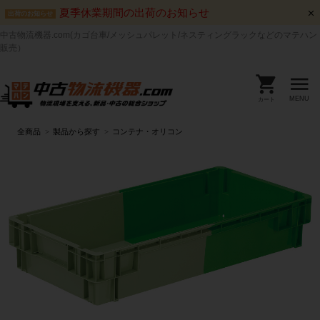
夏季休業期間の出荷のお知らせ
出荷のお知らせ
中古物流機器.com(カゴ台車/メッシュパレット/ネスティングラックなどのマテハン
販売）
MENU
カート
全商品
製品から探す
コンテナ・オリコン