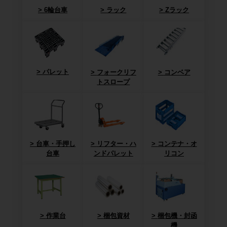
6輪台車
ラック
Zラック
パレット
フォークリフ
コンベア
トスロープ
台車・手押し
リフター・ハ
コンテナ・オ
台車
ンドパレット
リコン
作業台
梱包資材
梱包機・封函
機