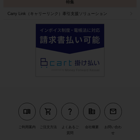
特集
Carry Link（キャリーリンク）牽引支援ソリューション
menu_book
shopping_cart
question_mark
corporate_fare
mail
ご利用案内
ご注文方法
よくあるご
会社概要
お問い合わ
質問
せ