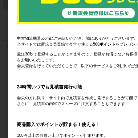
製品から探す
カゴ台車
ネスティングラック
中古物流機器.comにご来店いただき、誠にありがとうございます。
当サイトでは新規会員登録で今すぐ使える
500ポイント
をプレゼン
メッシュパレット
最短30秒で登録することができますので、登録がお済でないお客
をお願いいたします。
６輪台車
会員登録を行っていただくことで、以下のサービスをご利用いただ
ラック
24時間いつでも見積書発行可能
Zラック
会員の方に限り、サイト内で見積書を作成し発行することが可能で
さらに、見積書の内容でスムーズに注文することもできます！
パレット
商品購入でポイントが貯まる！使える！
フォークリフトスロープ
100円以上のお買い上げでポイントが貯まります。