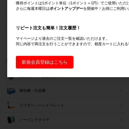
獲得ポイントは1ポイント単位（1ポイント＝1円）でご使用いただ
コンベア
さらに毎週木曜日は
ポイントアップデー
を開催中！お得にご利用い
台車・手押し台車
リピート注文も簡単！注文履歴！
作業台
マイページより過去のご注文一覧を確認いただけます。
同じ内容で再注文を行うことができますので、都度カートに入れる
梱包資材
コンテナ・オリコン
新規会員登録はこちら
保冷カバー・保冷ボックス
梱包機・封函機
リフター・ハンドパレット
ノーパンクタイヤ