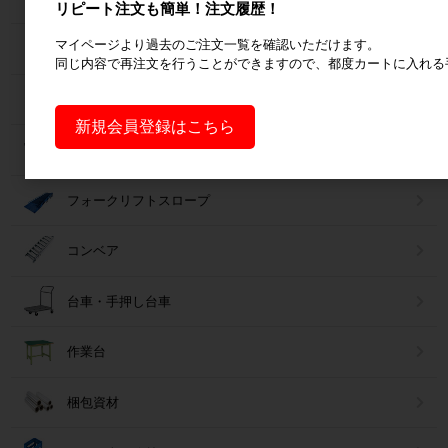
リピート注文も簡単！注文履歴！
マイページより過去のご注文一覧を確認いただけます。
ラック
同じ内容で再注文を行うことができますので、都度カートに入れる
Zラック
新規会員登録はこちら
パレット
フォークリフトスロープ
コンベア
台車・手押し台車
作業台
梱包資材