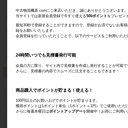
中古物流機器.comにご来店いただき、誠にありがとうございます。
当サイトでは新規会員登録で今すぐ使える
500ポイント
をプレゼン
最短30秒で登録することができますので、登録がお済でないお客
録をお願いいたします。
会員登録を行っていただくことで、以下のサービスをご利用いただ
24時間いつでも見積書発行可能
会員の方に限り、サイト内で見積書を作成し発行することが可能で
さらに、見積書の内容でスムーズに注文することもできます！
製品から探す
カゴ台車
商品購入でポイントが貯まる！使える！
ネスティングラック
100円以上のお買い上げでポイントが貯まります。
獲得ポイントは1ポイント単位（1ポイント＝1円）でご使用いただ
さらに毎週木曜日は
ポイントアップデー
を開催中！お得にご利用い
メッシュパレット
６輪台車