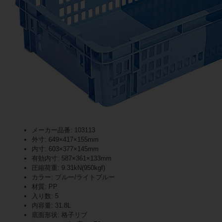
メーカー品番: 103113
外寸: 649×417×155mm
内寸: 603×377×145mm
有効内寸: 587×361×133mm
圧縮荷重: 9.31kN(950kgf)
カラー: ブルー/ライトブルー
材質: PP
入り数: 5
内容量: 31.8L
底面形状: 格子リブ