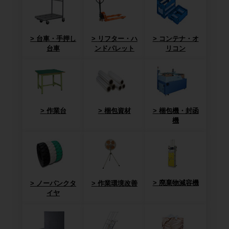
台車・手押し
リフター・ハ
コンテナ・オ
台車
ンドパレット
リコン
作業台
梱包資材
梱包機・封函
機
廃棄物減容機
ノーパンクタ
作業環境改善
イヤ