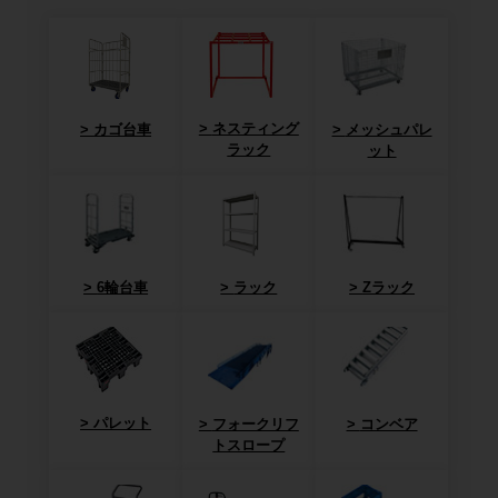
ネスティング
カゴ台車
メッシュパレ
ラック
ット
6輪台車
ラック
Zラック
パレット
フォークリフ
コンベア
トスロープ