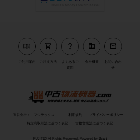
menu_book
shopping_cart
question_mark
corporate_fare
mail
ご利用案内
ご注文方法
よくあるご
会社概要
お問い合わ
質問
せ
運営会社：
フジテックス
利用規約
プライバシーポリシー
特定商取引法に基づく表記
古物営業法に基づく表記
FUJITEX All Rights Reserved.
Powered by
Bcart