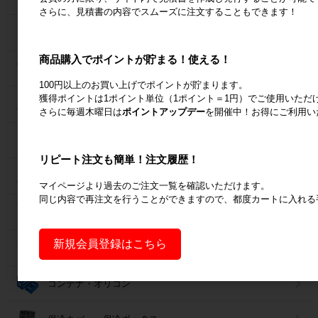
さらに、見積書の内容でスムーズに注文することもできます！
Zラック
商品購入でポイントが貯まる！使える！
パレット
100円以上のお買い上げでポイントが貯まります。
獲得ポイントは1ポイント単位（1ポイント＝1円）でご使用いただ
フォークリフトスロープ
さらに毎週木曜日は
ポイントアップデー
を開催中！お得にご利用い
コンベア
リピート注文も簡単！注文履歴！
台車・手押し台車
マイページより過去のご注文一覧を確認いただけます。
同じ内容で再注文を行うことができますので、都度カートに入れる
作業台
新規会員登録はこちら
梱包資材
コンテナ・オリコン