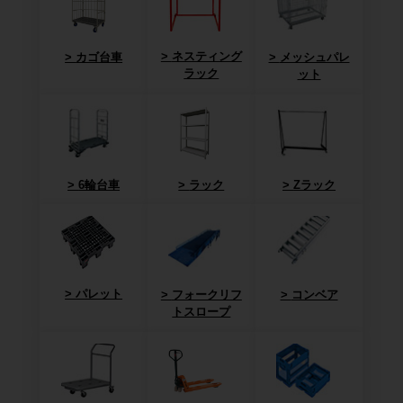
ネスティング
カゴ台車
メッシュパレ
ラック
ット
6輪台車
ラック
Zラック
パレット
フォークリフ
コンベア
トスロープ