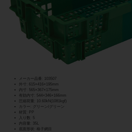
メーカー品番: 103507
外寸: 615×416×195mm
内寸: 565×367×175mm
有効内寸: 544×346×166mm
圧縮荷重: 10.60kN(1081kgf)
カラー: グリーン/グリーン
材質: PP
入り数: 5
内容量: 35L
底面形状: 格子網目