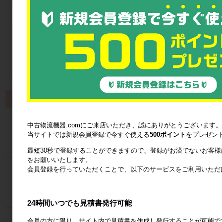
製品から探す
カゴ台車
中古物流機器.comにご来店いただき、誠にありがとうございます。
当サイトでは新規会員登録で今すぐ使える
500ポイント
をプレゼン
ネスティングラック
最短30秒で登録することができますので、登録がお済でないお客
をお願いいたします。
会員登録を行っていただくことで、以下のサービスをご利用いただ
メッシュパレット
６輪台車
24時間いつでも見積書発行可能
ラック
会員の方に限り、サイト内で見積書を作成し発行することが可能で