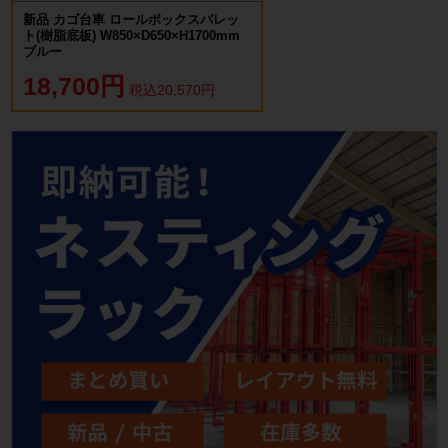
新品 カゴ台車 ロールボックスパレッ
ト(樹脂底板) W850×D650×H1700mm
ブルー
18,700円
税込20,570円