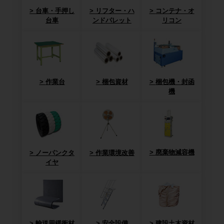
台車・手押し
リフター・ハ
コンテナ・オ
台車
ンドパレット
リコン
作業台
梱包資材
梱包機・封函
機
廃棄物減容機
ノーパンクタ
作業環境改善
イヤ
輸送用緩衝材
安全設備
建設土木資材