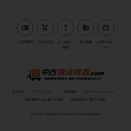
menu_book
shopping_cart
question_mark
corporate_fare
mail
ご利用案内
ご注文方法
よくあるご
会社概要
お問い合わ
質問
せ
運営会社：
フジテックス
利用規約
プライバシーポリシー
特定商取引法に基づく表記
古物営業法に基づく表記
FUJITEX All Rights Reserved.
Powered by
Bcart