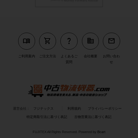
menu_book
shopping_cart
question_mark
corporate_fare
mail
ご利用案内
ご注文方法
よくあるご
会社概要
お問い合わ
質問
せ
運営会社：
フジテックス
利用規約
プライバシーポリシー
特定商取引法に基づく表記
古物営業法に基づく表記
FUJITEX All Rights Reserved.
Powered by
Bcart