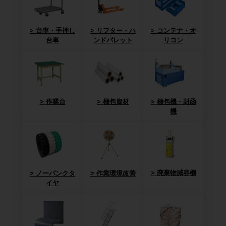
台車・手押し
リフター・ハ
コンテナ・オ
台車
ンドパレット
リコン
作業台
梱包資材
梱包機・封函
機
廃棄物減容機
ノーパンクタ
作業環境改善
イヤ