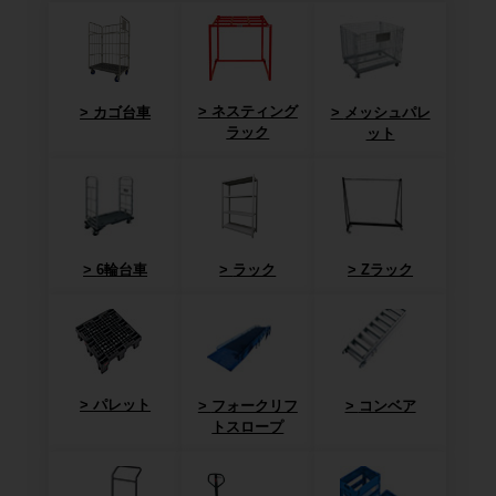
ネスティング
カゴ台車
メッシュパレ
ラック
ット
6輪台車
ラック
Zラック
パレット
フォークリフ
コンベア
トスロープ