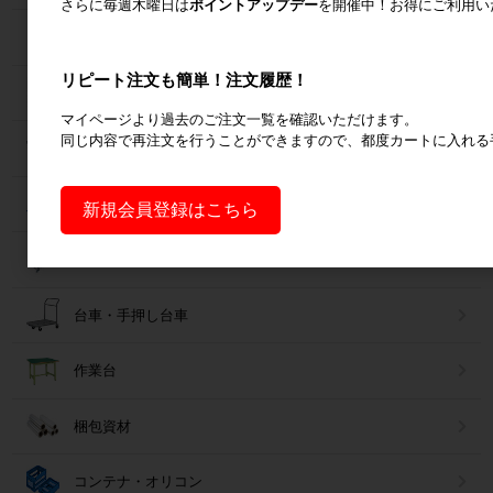
さらに毎週木曜日は
ポイントアップデー
を開催中！お得にご利用い
ラック
リピート注文も簡単！注文履歴！
Zラック
マイページより過去のご注文一覧を確認いただけます。
同じ内容で再注文を行うことができますので、都度カートに入れる
パレット
フォークリフトスロープ
新規会員登録はこちら
コンベア
台車・手押し台車
作業台
梱包資材
コンテナ・オリコン