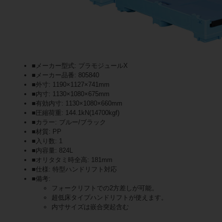
■メーカー型式: プラモジュールX
■メーカー品番: 805840
■外寸: 1190×1127×741mm
■内寸: 1130×1080×675mm
■有効内寸: 1130×1080×660mm
■圧縮荷重: 144.1kN(14700kgf)
■カラー: ブルー/ブラック
■材質: PP
■入り数: 1
■内容量: 824L
■オリタタミ時全高: 181mm
■仕様: 特型ハンドリフト対応
■備考:
フォークリフトでの2方差しが可能。
超低床タイプハンドリフトが使えます。
内寸サイズは嵌合突起含む