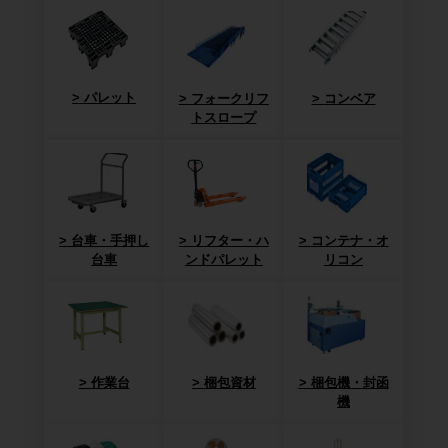
パレット
フォークリフ
コンベア
トスロープ
台車・手押し
リフター・ハ
コンテナ・オ
台車
ンドパレット
リコン
作業台
梱包資材
梱包機・封函
機