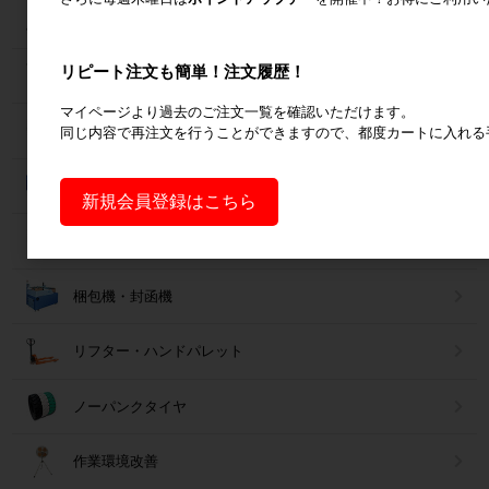
台車・手押し台車
リピート注文も簡単！注文履歴！
作業台
マイページより過去のご注文一覧を確認いただけます。
梱包資材
同じ内容で再注文を行うことができますので、都度カートに入れる
コンテナ・オリコン
新規会員登録はこちら
保冷カバー・保冷ボックス
梱包機・封函機
リフター・ハンドパレット
ノーパンクタイヤ
作業環境改善