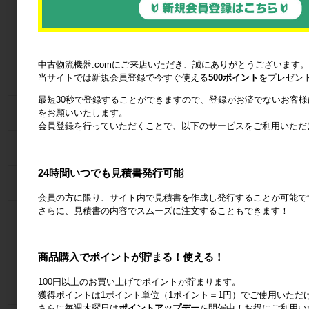
カゴ台車
ネスティングラック
中古物流機器.comにご来店いただき、誠にありがとうございます。
当サイトでは新規会員登録で今すぐ使える
500ポイント
をプレゼン
メッシュパレット
最短30秒で登録することができますので、登録がお済でないお客
６輪台車
をお願いいたします。
会員登録を行っていただくことで、以下のサービスをご利用いただ
ラック
24時間いつでも見積書発行可能
Zラック
会員の方に限り、サイト内で見積書を作成し発行することが可能で
さらに、見積書の内容でスムーズに注文することもできます！
パレット
フォークリフトスロープ
商品購入でポイントが貯まる！使える！
100円以上のお買い上げでポイントが貯まります。
コンベア
獲得ポイントは1ポイント単位（1ポイント＝1円）でご使用いただ
さらに毎週木曜日は
ポイントアップデー
を開催中！お得にご利用い