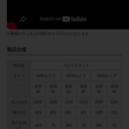
※動画のラックはH1800タイプのものになります
製品仕様
製品名
スピードラック
タイプ
1800タイプ
1500タイプ
1000タイプ
使用
収納
使用
収納
使用
収納
時
時
時
時
時
時
高さ(mm)
1805
2050
1370
1620
1005
1145
幅(mm)
915
915
915
915
1005
915
奥行き(m
450
75
450
75
300
75
m)