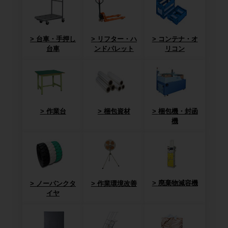
台車・手押し
リフター・ハ
コンテナ・オ
台車
ンドパレット
リコン
作業台
梱包資材
梱包機・封函
機
廃棄物減容機
ノーパンクタ
作業環境改善
イヤ