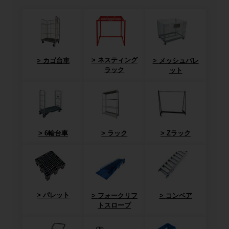
ネスティング
カゴ台車
メッシュパレ
ラック
ット
6輪台車
ラック
Zラック
パレット
フォークリフ
コンベア
トスロープ