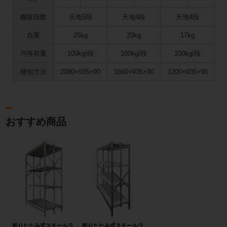
棚板段数
天地5段
天地4段
天地4段
自重
25kg
20kg
17kg
均等荷重
100kg/段
100kg/段
100kg/段
梱包寸法
2090×935×90
1660×935×90
1200×935×90
おすすめ商品
折りたたみ式スチールラ
折りたたみ式スチールラ