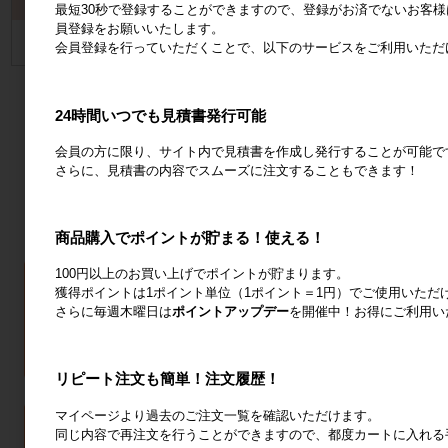
カート
最短30秒で登録することができますので、登録がお済でないお客様
員登録をお願いいたします。
カートは空です
会員登録を行っていただくことで、以下のサービスをご利用いただ
24時間いつでも見積書発行可能
会員の方に限り、サイト内で見積書を作成し発行することが可能で
さらに、見積書の内容でスムーズに注文することもできます！
商品購入でポイントが貯まる！使える！
100円以上のお買い上げでポイントが貯まります。
獲得ポイントは1ポイント単位（1ポイント＝1円）でご使用いただ
さらに毎週木曜日は
ポイントアップデー
を開催中！お得にご利用い
リピート注文も簡単！注文履歴！
マイページより過去のご注文一覧を確認いただけます。
同じ内容で再注文を行うことができますので、都度カートに入れる