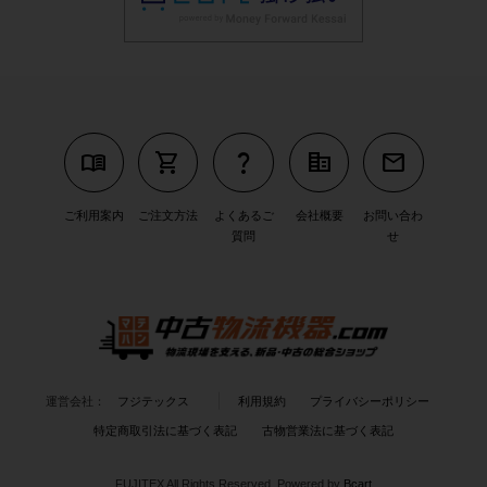
menu_book
shopping_cart
question_mark
corporate_fare
mail
ご利用案内
ご注文方法
よくあるご
会社概要
お問い合わ
質問
せ
運営会社：
フジテックス
利用規約
プライバシーポリシー
特定商取引法に基づく表記
古物営業法に基づく表記
FUJITEX All Rights Reserved.
Powered by
Bcart