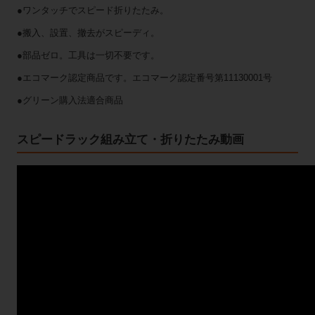
●ワンタッチでスピード折りたたみ。
●搬入、設置、撤去がスピーディ。
●部品ゼロ。工具は一切不要です。
●エコマーク認定商品です。エコマーク認定番号第11130001号
●グリーン購入法適合商品
スピードラック組み立て・折りたたみ動画