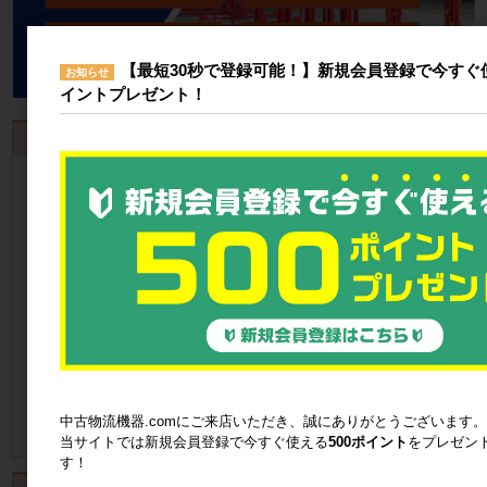
【最短30秒で登録可能！】新規会員登録で今すぐ使
お知らせ
イントプレゼント！
お見積書・納品書発行のご案内
会員登録
するといつでも発行可能！
会員登録はこちら
見積書の発行手順についてご案内
見積書発行手順について
納品書の発行手順についてご案内
納品書発行手順について
中古物流機器.comにご来店いただき、誠にありがとうございます。
当サイトでは新規会員登録で今すぐ使える
500ポイント
をプレゼン
す！